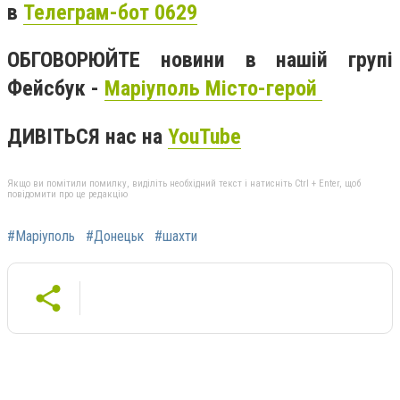
в
Телеграм-бот 0629
ОБГОВОРЮЙТЕ новини в нашій групі
Фейсбук -
Маріуполь Місто-герой
ДИВІТЬСЯ нас на
YouTube
Якщо ви помітили помилку, виділіть необхідний текст і натисніть Ctrl + Enter, щоб
повідомити про це редакцію
#Маріуполь
#Донецьк
#шахти