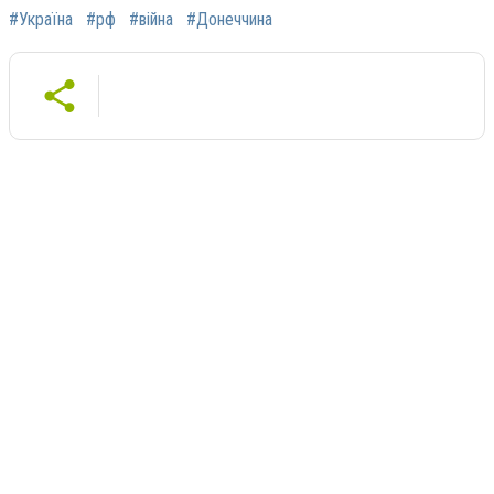
#Україна
#рф
#війна
#Донеччина