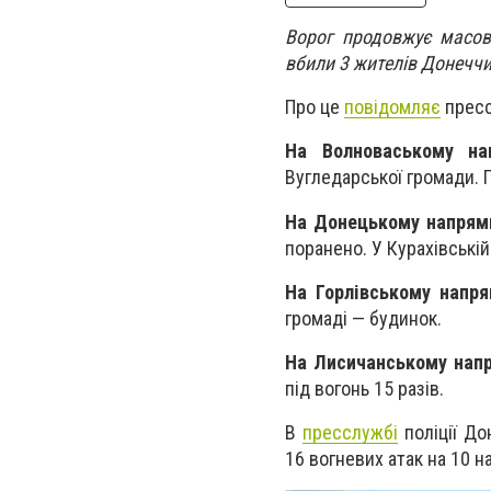
Ворог продовжує масова
вбили 3 жителів Донеччи
Про це
повідомляє
пресс
На Волноваському на
Вугледарської громади. 
На Донецькому напрям
поранено. У Курахівські
На Горлівському напря
громаді — будинок.
На Лисичанському нап
під вогонь 15 разів.
В
пресслужбі
поліції До
16 вогневих атак на 10 н