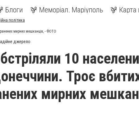
Блоги
Меморіал. Маріуполь
Карта 
ійна політика
поранених мирних мешканців, - ФОТО
адійне джерело
обстріляли 10 населен
онеччини. Троє вбитих
анених мирних мешканц