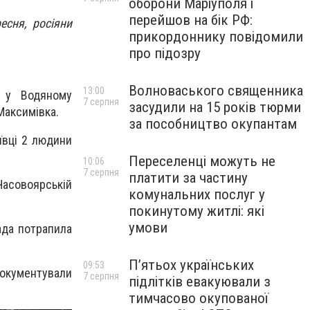
оборони Маріуполя і
перейшов на бік РФ:
есня, росіяни
прикордоннику повідомили
про підозру
Волноваського священника
13:00
 у Водяному
7 серпня
засудили на 15 років тюрми
Максимівка.
за пособництво окупантам
ївці 2 людини
Переселенці можуть не
10:06
7 серпня
платити за частину
Часовоярській
комунальних послуг у
покинутому житлі: які
умови
ада потрапила
П’ятьох українських
09:53
документували
7 серпня
підлітків евакуювали з
тимчасово окупованої