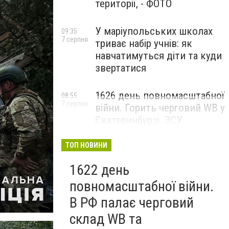
території, - ФОТО
У маріупольських школах
09:35
7 серпня
триває набір учнів: як
навчатимуться діти та куди
звертатися
1626 день повномасштабної
08:55
7 серпня
війни. Горить черговий WB у
Єкатеринбурзі. ЗСУ
атакували військові цілі у
Маріуполі
ТОП НОВИНИ
1622 день
повномасштабної війни.
В РФ палає черговий
склад WB та