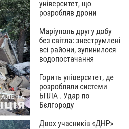
університет, що
розробляв дрони
Маріуполь другу добу
без світла: знеструмлені
всі райони, зупинилося
водопостачання
Горить університет, де
розробляли системи
БПЛА . Удар по
Бєлгороду
Двох учасників «ДНР»