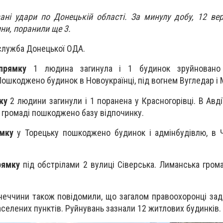
ні удари по Донецькій області. За минулу добу, 12 вер
ни, поранили ще 3.
лужба Донецької ОДА.
прямку
1 людина загинула і 1 будинок зруйновано
Пошкоджено будинок в Новоукраїнці, під вогнем Вугледар і 
ку
2 людини загинули і 1 поранена у Красногорівці. В Авді
й громаді пошкоджено базу відпочинку.
мку
у Торецьку пошкоджено будинок і адмінбудівлю, в 
рямку
під обстрілами 2 вулиці Сіверська. Лиманська гром
неччини також повідомили, що загалом правоохоронці за
аселених пунктів. Руйнувань зазнали 12 житлових будинків.