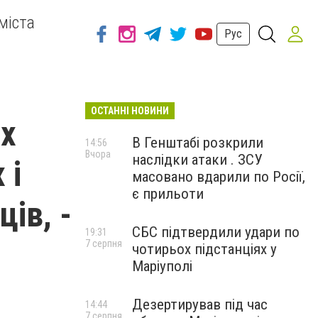
міста
Рус
ОСТАННІ НОВИНИ
их
В Генштабі розкрили
14:56
Вчора
наслідки атаки . ЗСУ
 і
масовано вдарили по Росії,
є прильоти
ів, -
СБС підтвердили удари по
19:31
7 серпня
чотирьох підстанціях у
Маріуполі
Дезертирував під час
14:44
7 серпня