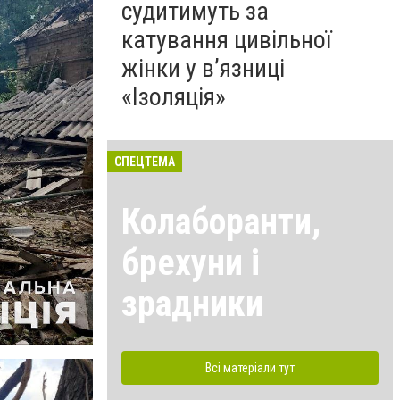
судитимуть за
катування цивільної
жінки у в’язниці
«Ізоляція»
СПЕЦТЕМА
Колаборанти,
брехуни і
зрадники
Всі матеріали тут