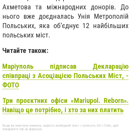
Ахметова та міжнародних донорів. До
нього вже доєдналась Унія Метрополій
Польських, яка об’єднує 12 найбільших
польських міст.
Читайте також:
Маріуполь підписав Декларацію
співпраці з Асоціацією Польських Міст, -
ФОТО
Три проєктних офіси «Mariupol. Reborn».
Навіщо це потрібно, і хто за них платить
Якщо ви помітили помилку, виділіть необхідний текст і натисніть Ctrl + Enter, щоб
повідомити про це редакцію