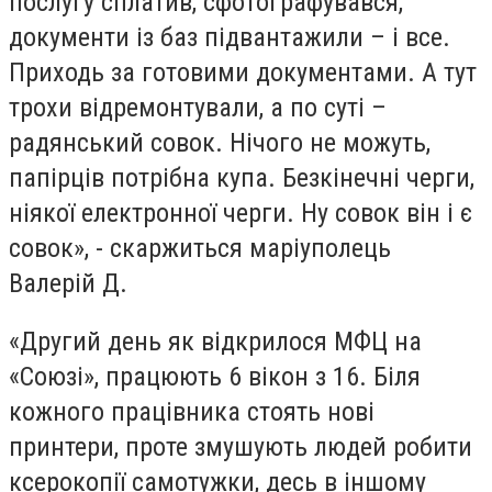
послугу сплатив, сфотографувався,
документи із баз підвантажили – і все.
Приходь за готовими документами. А тут
трохи відремонтували, а по суті –
радянський совок. Нічого не можуть,
папірців потрібна купа. Безкінечні черги,
ніякої електронної черги. Ну совок він і є
совок», - скаржиться маріуполець
Валерій Д.
«Другий день як відкрилося МФЦ на
«Союзі», працюють 6 вікон з 16. Біля
кожного працівника стоять нові
принтери, проте змушують людей робити
ксерокопії самотужки, десь в іншому