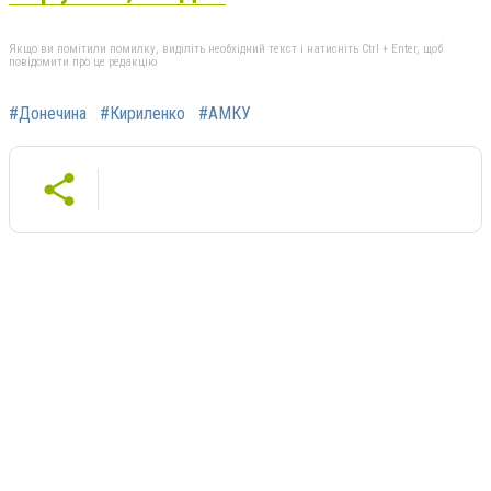
Якщо ви помітили помилку, виділіть необхідний текст і натисніть Ctrl + Enter, щоб
повідомити про це редакцію
#Донечина
#Кириленко
#АМКУ