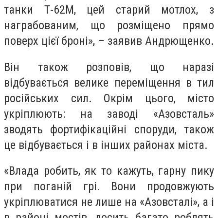
танки Т-62М, цей старий мотлох, з
награбованим, що розміщено прямо
поверх цієї броні», – заявив Андрющенко.
Він також розповів, що наразі
відбувається велике переміщення в тил
російських сил. Окрім цього, місто
укріплюють: на заводі «Азовсталь»
зводять фортифікаційні споруди, також
це відбувається і в інших районах міста.
«Влада робить, як то кажуть, гарну пику
при поганій грі. Вони продовжують
укріплюватися не лише на «Азовсталі», а і
в районі мостів, досить багато роблять