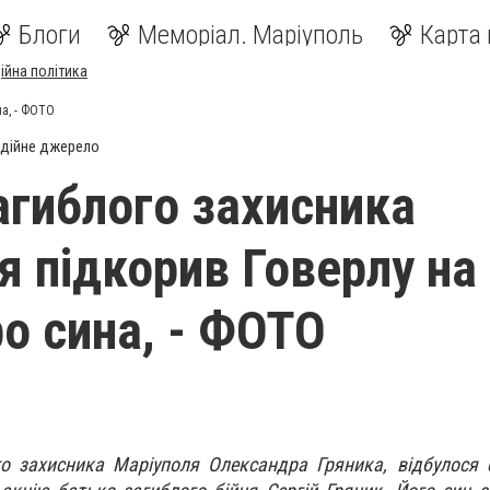
Блоги
Меморіал. Маріуполь
Карта 
ійна політика
на, - ФОТО
дійне джерело
агиблого захисника
я підкорив Говерлу на
ро сина, - ФОТО
го захисника Маріуполя Олександра Гряника, відбулося