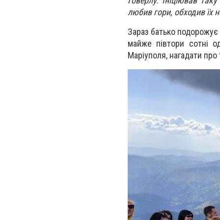
Говерлу. Ініціював так
любив гори, обходив їх н
Зараз батько подорожує 
майже півтори сотні о
Маріуполя, нагадати про 