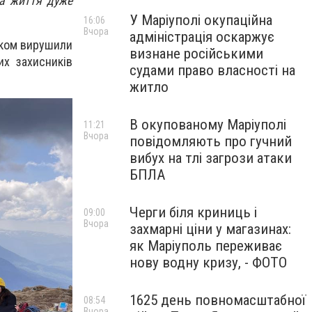
а життя дуже
У Маріуполі окупаційна
16:06
Вчора
адміністрація оскаржує
іком вирушили
визнане російськими
х захисників
судами право власності на
житло
В окупованому Маріуполі
11:21
Вчора
повідомляють про гучний
вибух на тлі загрози атаки
БПЛА
Черги біля криниць і
09:00
Вчора
захмарні ціни у магазинах:
як Маріуполь переживає
нову водну кризу, - ФОТО
1625 день повномасштабної
08:54
Вчора