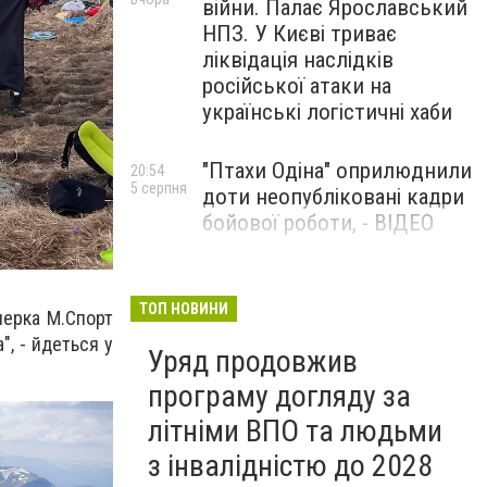
війни. Палає Ярославський
НПЗ. У Києві триває
ліквідація наслідків
російської атаки на
українські логістичні хаби
"Птахи Одіна" оприлюднили
20:54
5 серпня
доти неопубліковані кадри
бойової роботи, - ВІДЕО
Маріуполець Андрій
17:15
5 серпня
Бєдняков зіграє тата
ТОП НОВИНИ
нерка M.Спорт
Петрика П’яточкина у
, - йдеться у
Уряд продовжив
новому українському
фільмі, - ФОТО
програму догляду за
літніми ВПО та людьми
з інвалідністю до 2028