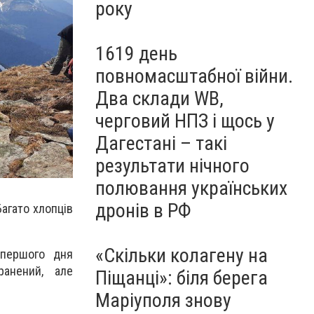
року
1619 день
повномасштабної війни.
Два склади WB,
черговий НПЗ і щось у
Дагестані – такі
результати нічного
полювання українських
дронів в РФ
Багато хлопців
«Скільки колагену на
 першого дня
ранений, але
Піщанці»: біля берега
Маріуполя знову