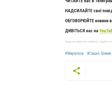
ЧИТАЙТЕ нас в Телегра
НАДСИЛАЙТЕ свої пові
ОБГОВОРЮЙТЕ новини в 
ДИВІТЬСЯ нас на
YouTu
Якщо ви помітили помилку, виділіть нео
#Маріуполь
#Сашко Гряник