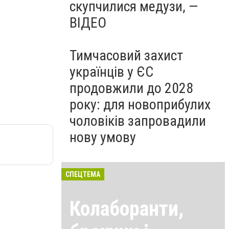
скупчилися медузи, —
ВІДЕО
Тимчасовий захист
українців у ЄС
продовжили до 2028
року: для новоприбулих
чоловіків запровадили
нову умову
СПЕЦТЕМА
Колаборанти,