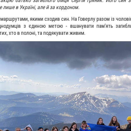
у акцію батько загиблого бійця Сергій Гряник.
Його син з
е лише в Україні, але й за кордоном.
маршрутами, якими сходив син. На Говерлу разом із чолов
днодумців з єдиною метою - вшанувати пам’ять загибли
тих, хто в полоні, та подякувати живим.