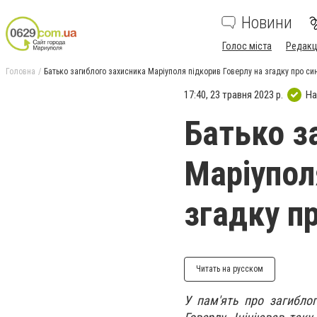
Новини
Голос міста
Редакц
Головна
Батько загиблого захисника Маріуполя підкорив Говерлу на згадку про си
17:40, 23 травня 2023 р.
На
Батько з
Маріупол
згадку п
Читать на русском
У пам'ять про загибло