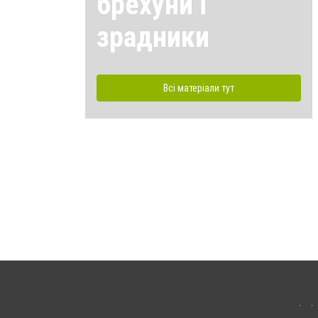
брехуни і
зрадники
Всі матеріали тут