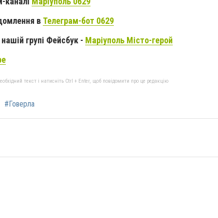
м-каналі
Маріуполь 0629
домлення в
Телеграм-бот 0629
нашій групі Фейсбук -
Маріуполь Місто-герой
be
бхідний текст і натисніть Ctrl + Enter, щоб повідомити про це редакцію
#Говерла