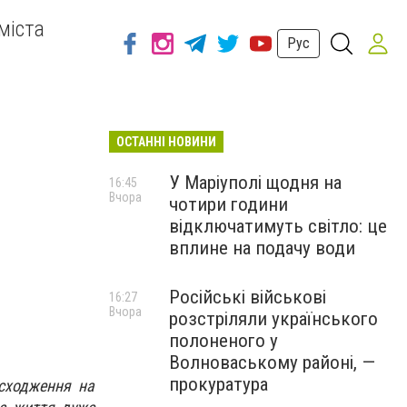
міста
Рус
ОСТАННІ НОВИНИ
У Маріуполі щодня на
16:45
Вчора
чотири години
відключатимуть світло: це
вплине на подачу води
Російські військові
16:27
Вчора
розстріляли українського
полоненого у
Волноваському районі, —
прокуратура
 сходження на