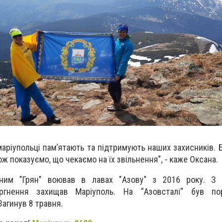
маріупольці пам’ятають та підтримують наших захисників. 
ож показуємо, що чекаємо на їх звільнення", - каже Оксана.
ним "Грян" воював в лавах "Азову" з 2016 року. З
ргнення захищав Маріуполь. На “Азовсталі” був по
агинув 8 травня.