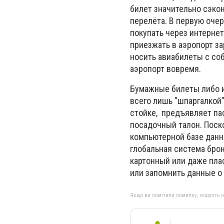
билет значительно сэкон
перелёта. В первую очер
покупать через интернет
приезжать в аэропорт з
носить авиабилеты с соб
аэропорт вовремя.
Бумажные билеты либо и
всего лишь "шпаргалкой"
стойке, предъявляет пас
посадочный талон. Поск
компьютерной базе данн
глобальная система бро
картонный или даже плас
или запомнить данные о
Якщо ви помітили помилку, виділіть нео