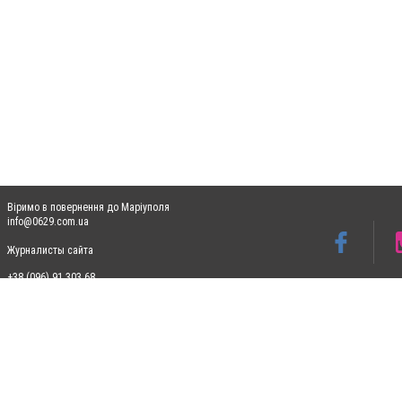
Віримо в повернення до Маріуполя
info@0629.com.ua
Журналисты сайта
+38 (096) 91 303 68
Допускається цитування матеріалів без отримання попередньої згоди 0629.com.ua за
пошукових систем гіперпосилання на цитовані статті не нижче другого абзацу в тек
Матеріали з плашками "Новини компаній", "Промо", "Партнерський матеріал", "Партнер
Реклама на сайті
Ф