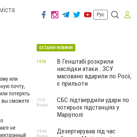
міста
Рус
ОСТАННІ НОВИНИ
В Генштабі розкрили
14:56
наслідки атаки . ЗСУ
масовано вдарили по Росії,
дому или
є прильоти
ную почту,
 или потерять
СБС підтвердили удари по
s
вы сможете
19:31
Вчора
чотирьох підстанціях у
Маріуполі
ко
маге не
Дезертирував під час
14:44
Электронный
Вчора