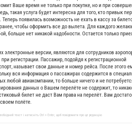
омит Ваше время не только при покупке, но и при соверше
едь, такая услуга будет интересна для того, кто привык пе
. Теперь появилась возможность не ехать в кассу за билет
аранее, чтобы оформить все до вылета. Для каждого желаю
ой, больше нет никакой надобности. Остается только прие
х электронные версии, являются для сотрудников аэропор
 при регистрации. Пассажир, подойдя к регистрационной
порт, называет свои данные и номер рейса. После этого 
ольку вся информация о пассажирах содержится в специал
ых любой авиакомпании, то больше ничего и не потребуетс
нирования данных о Вашем перелёте не содержит, то ника
тиковый билет не даст Вам права на перелёт. Вам достато
 своем полёте.
бхідний текст і натисніть Ctrl + Enter, щоб повідомити про це редакцію