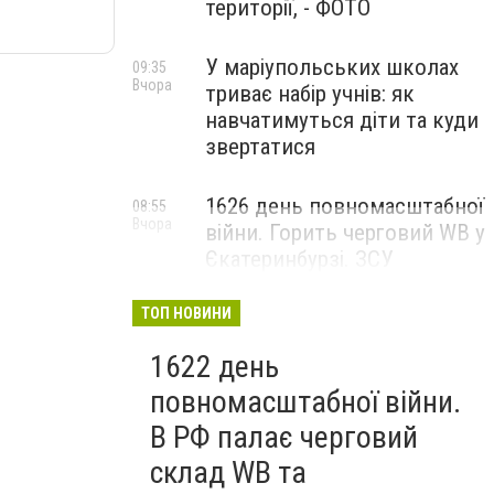
території, - ФОТО
У маріупольських школах
09:35
Вчора
триває набір учнів: як
навчатимуться діти та куди
звертатися
1626 день повномасштабної
08:55
Вчора
війни. Горить черговий WB у
Єкатеринбурзі. ЗСУ
атакували військові цілі у
Маріуполі
ТОП НОВИНИ
1622 день
повномасштабної війни.
В РФ палає черговий
склад WB та