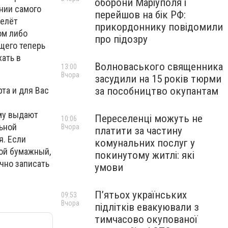
оборони Маріуполя і
нии самого
перейшов на бік РФ:
релёт
прикордоннику повідомили
ом либо
про підозру
щего теперь
хать в
Волноваського священника
13:00
Вчора
засудили на 15 років тюрми
за пособництво окупантам
та и для Вас
ему выдают
Переселенці можуть не
10:06
ьной
Вчора
платити за частину
я. Если
комунальних послуг у
кой бумажный,
покинутому житлі: які
чно записать
умови
П’ятьох українських
09:53
Вчора
підлітків евакуювали з
тимчасово окупованої