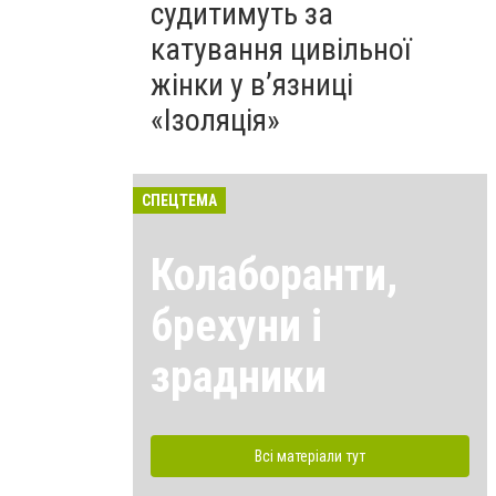
судитимуть за
катування цивільної
жінки у в’язниці
«Ізоляція»
СПЕЦТЕМА
Колаборанти,
брехуни і
зрадники
Всі матеріали тут