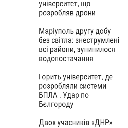
університет, що
розробляв дрони
Маріуполь другу добу
без світла: знеструмлені
всі райони, зупинилося
водопостачання
Горить університет, де
розробляли системи
БПЛА . Удар по
Бєлгороду
Двох учасників «ДНР»