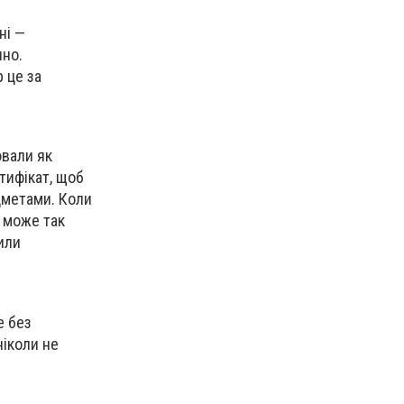
ні —
чно.
 це за
ювали як
тифікат, щоб
дметами. Коли
 може так
сили
е без
ніколи не