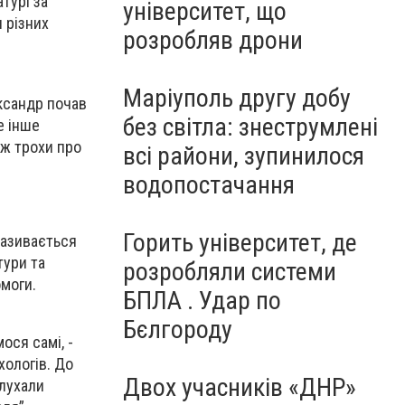
турі за
університет, що
 різних
розробляв дрони
Маріуполь другу добу
ксандр почав
без світла: знеструмлені
е інше
еж трохи про
всі райони, зупинилося
.
водопостачання
”
Горить університет, де
називається
тури та
розробляли системи
омоги.
БПЛА . Удар по
Бєлгороду
ося самі, -
хологів. До
Двох учасників «ДНР»
слухали