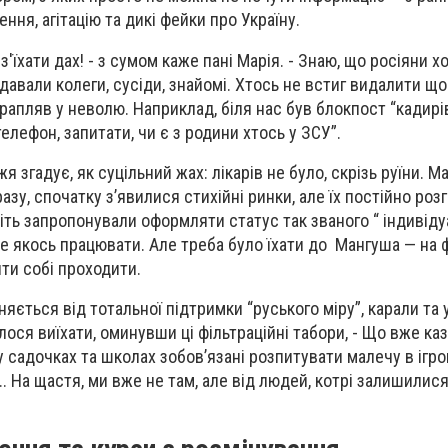
ня, агітацію та дикі фейки про Україну.
з'їхати дах! - з сумом каже пані Марія. - Знаю, що росіяни х
давали колеги, сусіди, знайомі. Хтось не встиг видалити що
трапляв у неволю. Наприклад, біля нас був блокпост “кадирі
елефон, запитати, чи є з родини хтось у ЗСУ”.
я згадує, як суцільний жах: лікарів не було, скрізь руїни. М
зу, спочатку з’явилися стихійні ринки, але їх постійно роз
віть запропонували оформляти статус так званого “ індивід
че якось працювати. Але треба було їхати до Мангуша — на ф
ити собі проходити.
зняється від тотальної підтримки “руського міру”, карали та 
алося виїхати, оминувши ці фільтраційні табори, - Що вже каз
у садочках та школах зобов’язані розпитувати малечу в ігро
. На щастя, ми вже не там, але від людей, котрі залишилися 