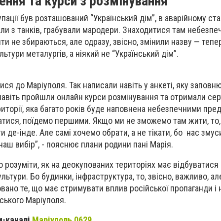
ення та курси з розмінування
купації був розташований “Український дім”, в аварійному ста
и з танків, грабували мародери. Знаходитися там небезпе
и не збираються, але одразу, звісно, змінили назву — тепер
тури металургів, а ніякий не “Український дім”.
ся до Маріуполя. Так написали навіть у анкеті, яку заповн
 навіть пройшли онлайн курси розмінування та отримали сер
ериторії, яка багато років буде наповнена небезпечними пре
атися, поїдемо першими. Якщо ми не зможемо там жити, то,
и де-інде. Але самі хочемо обрати, а не тікати, бо нас зму
наш вибір”, - пояснює плани родини пані Марія.
о розуміти, як на деокупованих територіях має відбуватися
льтури. Бо будинки, інфраструктура, то, звісно, важливо, ал
вано те, що має стримувати вплив російської пропаганди і 
ського Маріуполя.
м-каналі
Маріуполь 0629