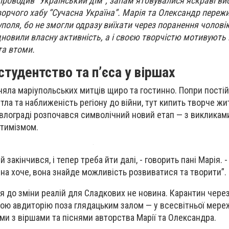
 проводив “Український дім”, запам’ятовувалися яскраві ви
ворчого хабу “Сучасна Україна”. Марія та Олександр пережил
іуполя, бо не змогли одразу виїхати через поранення чоловік
дновили власну активність, а і своєю творчістю мотивують 
та втоми.
студентство та п’єса у віршах
ла маріупольських митців щиро та гостинно. Попри постійн
тла та наближеність регіону до війни, тут кипить творче жит
авлограді розпочався символічний новий етап — з викликами
птимізмом.
 закінчився, і тепер треба йти далі, - говорить пані Марія.
ина хоче, вона знайде можливість розвиватися та творити”
 до зміни реалій для Сладкових не новина. Карантин чере
ою авдиторію поза глядацьким залом — у всесвітньої мере
ьми з віршами та піснями авторства Марії та Олександра.