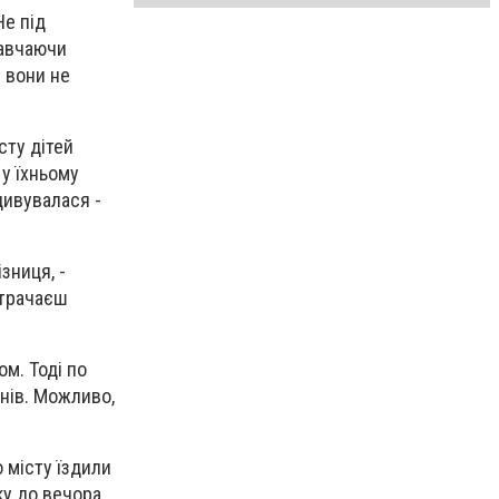
Не під
навчаючи
І вони не
сту дітей
 у їхньому
дивувалася -
зниця, -
втрачаєш
ом. Тоді по
нів. Можливо,
о місту їздили
ку до вечора