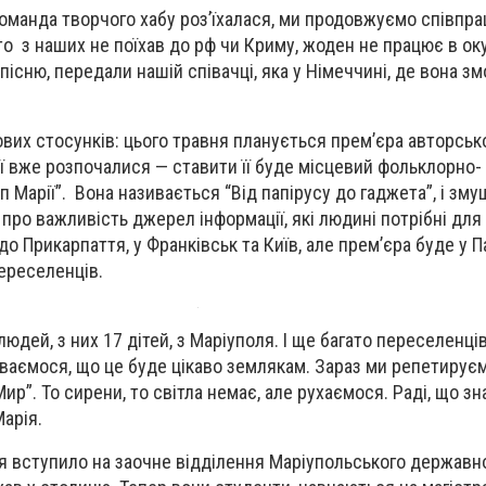
команда творчого хабу роз’їхалася, ми продовжуємо співпр
хто з наших не поїхав до рф чи Криму, жоден не працює в оку
існю, передали нашій співачці, яка у Німеччині, де вона з
ових стосунків: цього травня планується прем’єра авторсько
ції вже розпочалися — ставити її буде місцевий фольклорно
 Марії”. Вона називається “Від папірусу до гаджета”, і зму
про важливість джерел інформації, які людині потрібні для
о Прикарпаття, у Франківськ та Київ, але прем’єра буде у 
переселенців.
людей, з них 17 дітей, з Маріуполя. І ще багато переселенці
іваємося, що це буде цікаво землякам. Зараз ми репетирує
р”. То сирени, то світла немає, але рухаємося. Раді, що з
Марія.
я вступило на заочне відділення Маріупольського державн