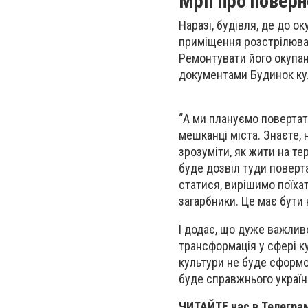
Мрії про поверн
Наразі, будівля, де до о
приміщення розстрілювал
Ремонтувати його окупант
документами Будинок куль
“А ми плануємо повертати
мешканці міста. Знаєте,
зрозуміти, як жити на т
буде дозвіл туди поверт
статися, вирішимо поїхат
загарбники. Це має бути 
І додає, що дуже важлив
трансформація у сфері ку
культури не буде сформо
буде справжнього україн
ЧИТАЙТЕ нас в Телегра