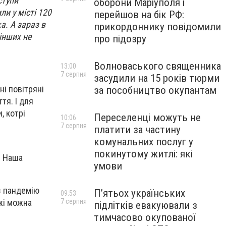
ступи
оборони Маріуполя і
и у місті 120
перейшов на бік РФ:
а. А зараз в
прикордоннику повідомили
інших не
про підозру
Волноваського священника
13:00
7 серпня
засудили на 15 років тюрми
і повітряні
за пособництво окупантам
тя. І для
, котрі
Переселенці можуть не
10:06
7 серпня
платити за частину
комунальних послуг у
покинутому житлі: які
 - Наша
умови
.
з пандемію
П’ятьох українських
09:53
жі можна
7 серпня
підлітків евакуювали з
тимчасово окупованої