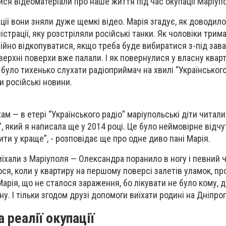
ися відеоматеріали про наше життя під час окупації Маріупо
ації вони зняли дуже щемкі відео. Марія згадує, як доводил
істрації, яку розстріляли російські танки. Як чоловіки трим
ійно відкопуватися, якщо треба буде вибиратися з-під зава
верхні поверхи вже палали. І як повернулися у власну квар
 було тихенько слухати радіоприймач на хвилі “Українського
и російські новини.
хам — в етері “Українського радіо” маріупольські діти читали
”, який я написала ще у 2014 році. Це було неймовірне відчу
ити у краще”, - розповідає ще про одне диво пані Марія.
їхали з Маріуполя — Олександра поранило в ногу і певний ча
ося, коли у квартиру на першому поверсі залетів уламок, п
Марія, що не сталося зараження, бо лікувати не було кому, 
ну. І тільки згодом друзі допомоги виїхати родині на Дніпр
 реалії окупації