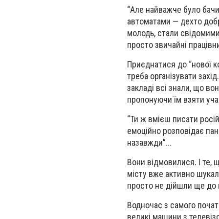
“Але найважче було бачи
автоматами — дехто добр
молодь, стали свідомими 
просто звичайні працівн
Приєднатися до “нової к
треба організувати захід
закладі всі знали, що во
пропонуючи їм взяти учас
“Ти ж вмієш писати росій
емоційно розповідає пані
назавжди”...
Вони відмовилися. І те, 
місту вже активно шукал
просто не дійшли ще до 
Водночас з самого початк
великі машини з телевіз