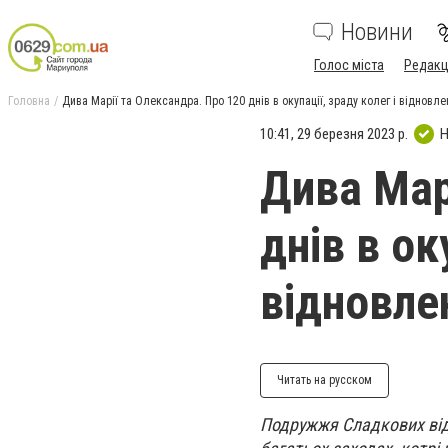
Новини
Голос міста
Редакц
Головна
Дива Марії та Олександра. Про 120 днів в окупації, зраду колег і відновле
10:41, 29 березня 2023 р.
Н
Дива Мар
днів в ок
відновле
Читать на русском
Подружжя Сладкових від