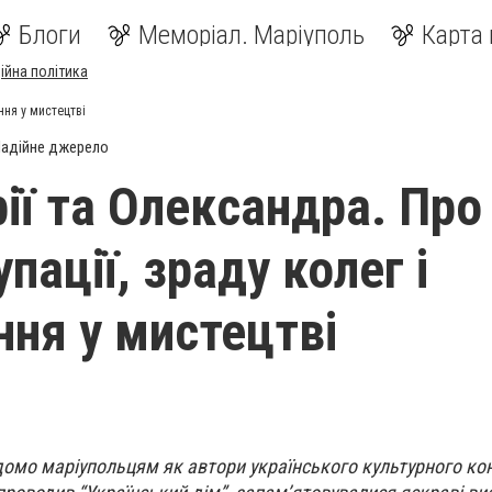
Блоги
Меморіал. Маріуполь
Карта 
ійна політика
ння у мистецтві
адійне джерело
ії та Олександра. Про
упації, зраду колег і
ння у мистецтві
омо маріупольцям як автори українського культурного кон