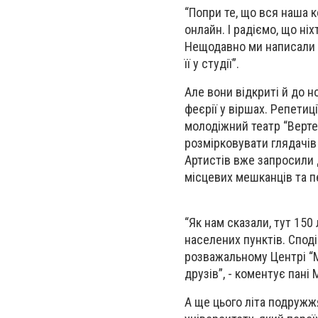
“Попри те, що вся наша 
онлайн. І радіємо, що ні
Нещодавно ми написали п
її у студії”.
Але вони відкриті й до н
феєрії у віршах. Репети
молодіжний театр “Вертеп
розмірковувати глядачів 
Артистів вже запросили д
місцевих мешканців та 
“Як нам сказали, тут 150 
населених пунктів. Спод
розважальному Центрі “Ми
друзів”, - коментує пані 
А ще цього літа подружж