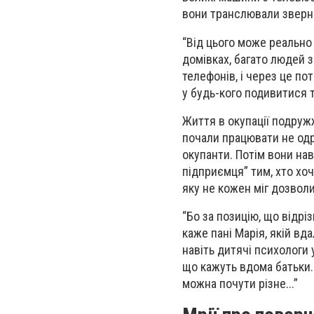
вони транслювали звернен
“Від цього може реально 
домівках, багато людей з
телефонів, і через це по
у будь-кого подивитися т
Життя в окупації подружж
почали працювати не одра
окупанти. Потім вони на
підприємця” тим, хто хо
яку не кожен міг дозвол
“Бо за позицію, що відрі
каже пані Марія, якій вд
навіть дитячі психологи 
що кажуть вдома батьки..
можна почути різне...”