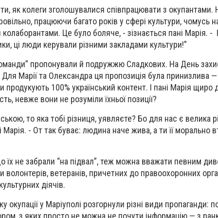
ти, як колеги зголошувалися співпрацювати з окупантами. 
овільно, працюючи багато років у сфері культури, чомусь 
колаборантами. Це було боляче, - зізнається пані Марія. - 
ики, ці люди керували різними закладами культури!”
оманди” пропонували й подружжю Сладкових. На День захи
. Для Марії та Олександра ця пропозиція була принизлива —
ни продукують 100% український контент. І пані Марія щиро 
ть, невже вони не розуміли їхньої позиції?
ською, то яка тобі різниця, уявляєте? Бо для нас є велика рі
 Марія. - От так буває: людина наче жива, а ти її морально 
що їх не забрали “на підвал”, теж можна вважати певним див
и волонтерів, ветеранів, причетних до правоохоронних орга
культурних діячів.
у окупації у Маріуполі розгорнули різні види пропаганди: п
ором, з яких просто не можна не почути інформацію — з ран