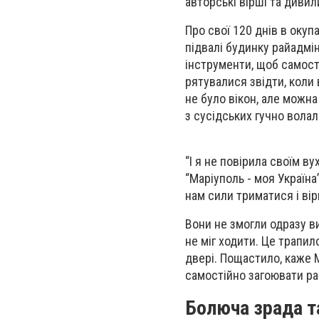
авторські вірші та дивил
Про свої 120 днів в окуп
підвалі будинку райадмін
інструменти, щоб самост
рятувалися звідти, коли 
не було вікон, але можна
з сусідських гучно волал
“І я не повірила своїм ву
“Маріуполь - моя Україна
нам сили триматися і вір
Вони не змогли одразу ви
не міг ходити. Це трапил
двері. Пощастило, каже 
самостійно загоювати ра
Болюча зрада та