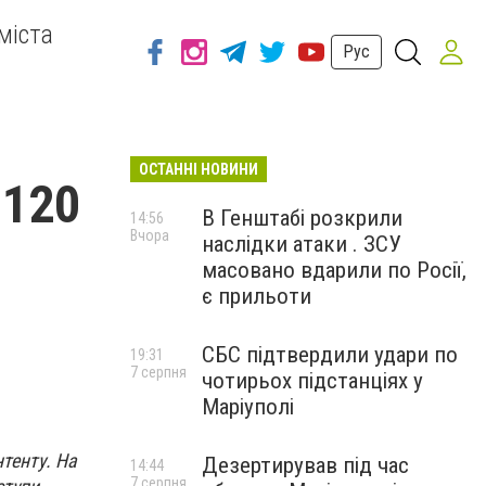
міста
Рус
ОСТАННІ НОВИНИ
 120
В Генштабі розкрили
14:56
Вчора
наслідки атаки . ЗСУ
масовано вдарили по Росії,
є прильоти
СБС підтвердили удари по
19:31
7 серпня
чотирьох підстанціях у
Маріуполі
тенту. На
Дезертирував під час
14:44
7 серпня