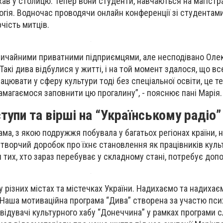
хав у столицю. Тепер вони студенти, навчаються на магістра
огія. Водночас проводячи онлайн конференції зі студентами
рчість митців.
звичайними приватними підприємцями, але несподівано Оле
 Такі дива відбулися у житті, і на той момент здалося, що вс
цювати у сферу культури тоді без спеціальної освіти, це т
намагаємося заповнити цю прогалину”, - пояснює пані Марія
тупи та вірші на “Українському радіо
ама, з якою подружжя побувала у багатьох регіонах країни, 
- творчий доробок про їхнє становлення як працівників куль
 тих, хто зараз перебуває у складному стані, потребує доп
у різних містах та містечках України. Надихаємо та надихаєм
- Наша мотиваційна програма “Дива” створена за участю пси
двідувачі культурного хабу “Донеччина” у рамках програми 