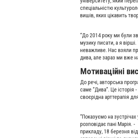
університету, який переї
спеціальністю культурол
вишів, яких цікавить тво
“До 2014 року ми були 
музику писати, а я вірші.
неважливе. Нас взяли пра
дива, але зараз ми вже 
Мотиваційні вис
До речі, авторська прогр
саме “Дива”. Це історія 
своєрідна арттерапія для
“Показуємо на зустрічах 
розповідає пані Марія. 
прикладу, 18 березня ві