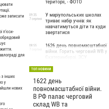
території, - ФОТО
ацювати
пації.
У маріупольських школах
09:35
може записати
7 серпня
триває набір учнів: як
навчатимуться діти та куди
ї п’єси-
звертатися
- обрядовий
шує
1626 день повномасштабної
08:55
 життя.
7 серпня
війни. Горить черговий WB у
Павлограді для
Єкатеринбурзі. ЗСУ
атакували військові цілі у
Маріуполі
ТОП НОВИНИ
в з інших
1622 день
мо у
повномасштабної війни.
найшли нових
В РФ палає черговий
склад WB та
ого