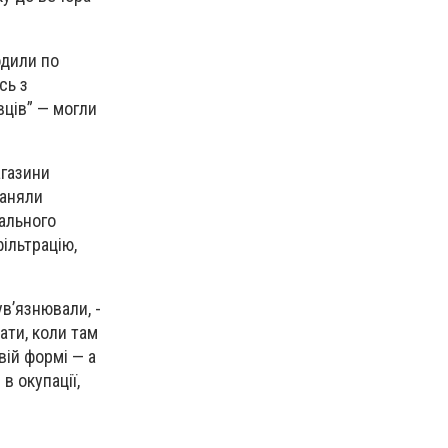
одили по
сь з
вців” — могли
агазини
ганяли
уального
ільтрацію,
ув’язнювали, -
ати, коли там
вій формі — а
в окупації,