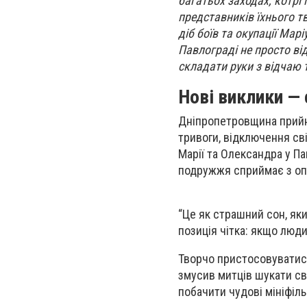
багатьох заходах, котрі
представників їхнього т
діб боїв та окупації Мар
Павлограді не просто ві
складати руки з відчаю 
Нові виклики — 
Дніпропетровщина прийня
тривоги, відключення сві
Марії та Олександра у П
подружжя сприймає з о
“Це як страшний сон, який
позиція чітка: якщо люд
Творчо пристосовуватися
змусив митців шукати св
побачити чудові мініфіл