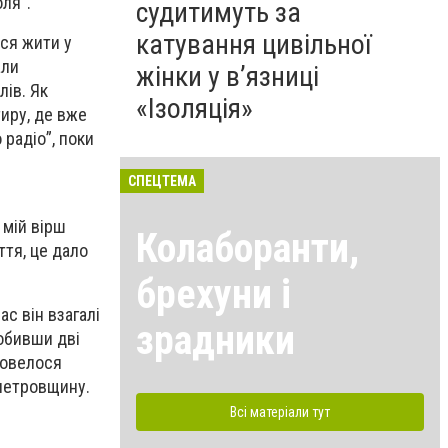
ля”.
судитимуть за
катування цивільної
ося жити у
али
жінки у в’язниці
лів. Як
«Ізоляція»
тиру, де вже
 радіо”, поки
СПЕЦТЕМА
 мій вірш
Колаборанти,
ття, це дало
брехуни і
с він взагалі
зрадники
робивши дві
довелося
опетровщину.
Всі матеріали тут