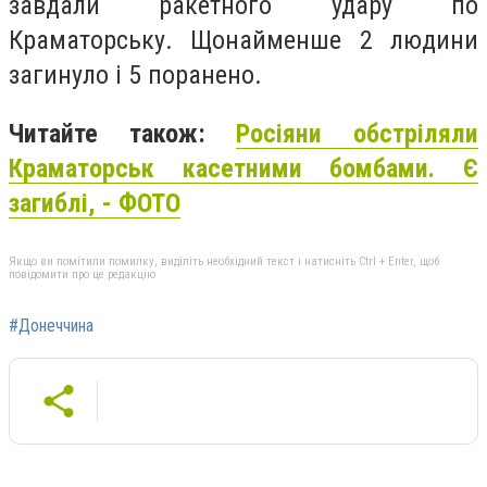
завдали ракетного удару по
Краматорську. Щонайменше 2 людини
загинуло і 5 поранено.
Читайте також:
Росіяни обстріляли
Краматорськ касетними бомбами. Є
загиблі, - ФОТО
Якщо ви помітили помилку, виділіть необхідний текст і натисніть Ctrl + Enter, щоб
повідомити про це редакцію
#Донеччина