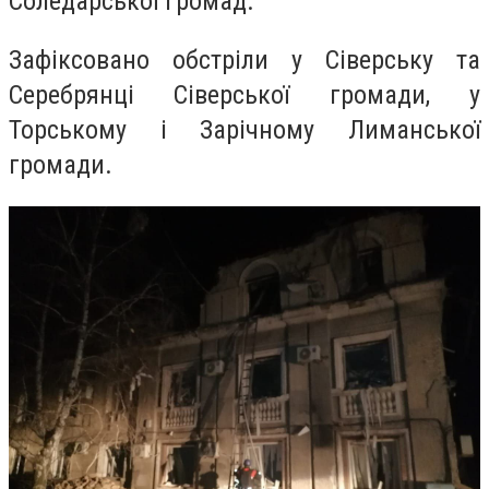
Соледарської громад.
Зафіксовано обстріли у Сіверську та
Серебрянці Сіверської громади, у
Торському і Зарічному Лиманської
громади.