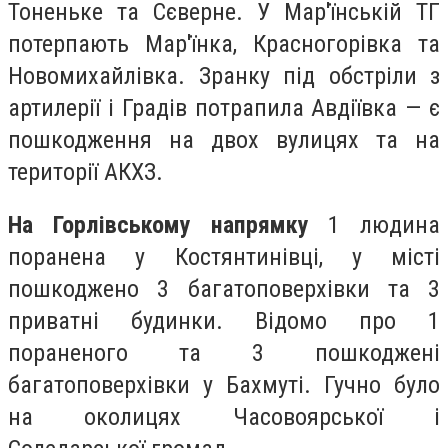
Тоненьке та Сєверне. У Мар'їнській ТГ
потерпають Мар'їнка, Красногорівка та
Новомихайлівка. Зранку під обстріли з
артилерії і Градів потрапила Авдіївка — є
пошкодження на двох вулицях та на
території АКХЗ.
На Горлівському напрямку
1 людина
поранена у Костянтинівці, у місті
пошкоджено 3 багатоповерхівки та 3
приватні будинки. Відомо про 1
пораненого та 3 пошкоджені
багатоповерхівки у Бахмуті. Гучно було
на околицях Часовоярської і