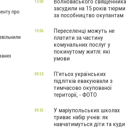
Волноваського священника
13:00
засудили на 15 років тюрми
менту про
за пособництво окупантам
Переселенці можуть не
10:06
 звільнили
платити за частину
комунальних послуг у
покинутому житлі: які
ваних
умови
П’ятьох українських
09:53
підлітків евакуювали з
тимчасово окупованої
території, - ФОТО
У маріупольських школах
09:35
триває набір учнів: як
навчатимуться діти та куди