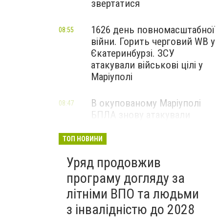
звертатися
1626 день повномасштабної
08:55
війни. Горить черговий WB у
Єкатеринбурзі. ЗСУ
атакували військові цілі у
Маріуполі
В окупованому Маріуполі
08:47
БПЛА знову атакували
енергетичну інфраструктуру,
— ВІДЕО
ТОП НОВИНИ
Уряд продовжив
програму догляду за
літніми ВПО та людьми
з інвалідністю до 2028