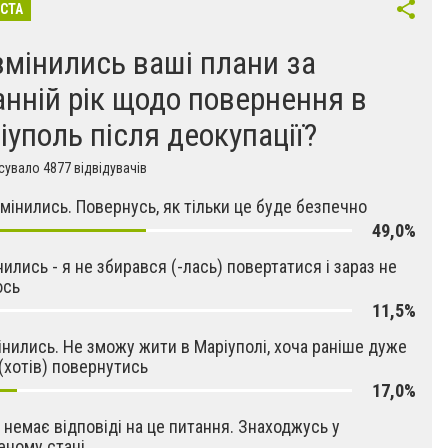
ІСТА
змінились ваші плани за
анній рік щодо повернення в
іуполь після деокупації?
увало 4877 відвідувачів
 змінились. Повернусь, як тільки це буде безпечно
49,0%
нились - я не збирався (-лась) повертатися і зараз не
юсь
11,5%
мінились. Не зможу жити в Маріуполі, хоча раніше дуже
 (хотів) повернутись
17,0%
 немає відповіді на це питання. Знаходжусь у
еному стані