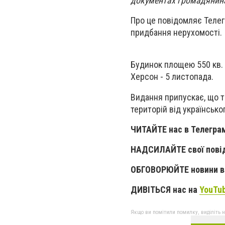
документах громадянина
Про це повідомляє Телег
придбання нерухомості.
Будинок площею 550 кв. 
Херсон - 5 листопада.
Видання припускає, що т
територій від українсько
ЧИТАЙТЕ нас в Телегра
НАДСИЛАЙТЕ свої пові
ОБГОВОРЮЙТЕ новини в 
ДИВІТЬСЯ нас на
YouTu
Якщо ви помітили помилку, виділіть нео