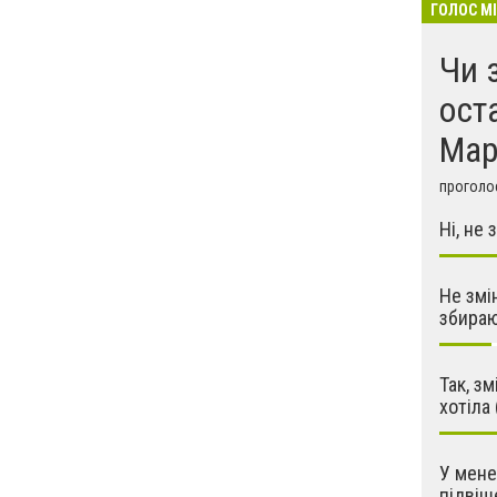
ГОЛОС М
Чи 
ост
Мар
проголос
Ні, не
Не змі
збира
Так, з
хотіла
У мене
підвіш