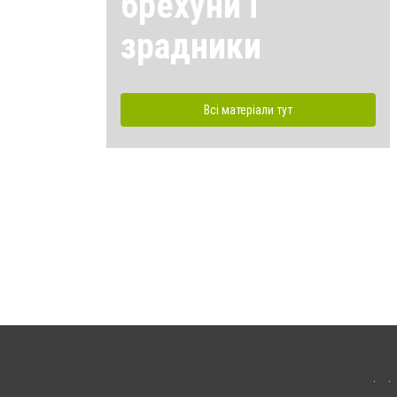
брехуни і
зрадники
Всі матеріали тут