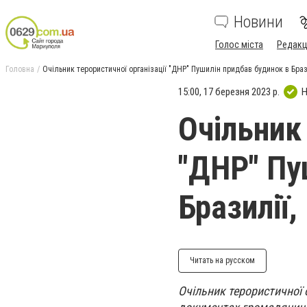
Новини
Голос міста
Редакц
Головна
Очільник терористичної організації "ДНР" Пушилін придбав будинок в Брази
15:00, 17 березня 2023 р.
Н
Очільник 
"ДНР" Пу
Бразилії,
Читать на русском
Очільник терористичної 