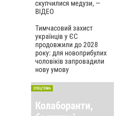
скупчилися медузи, —
ВІДЕО
Тимчасовий захист
українців у ЄС
продовжили до 2028
року: для новоприбулих
чоловіків запровадили
нову умову
СПЕЦТЕМА
Колаборанти,