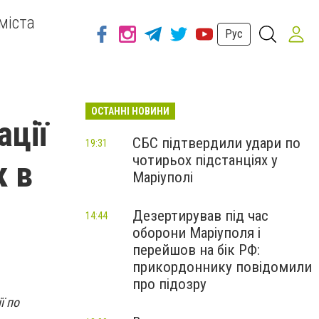
міста
Рус
ОСТАННІ НОВИНИ
ації
СБС підтвердили удари по
19:31
чотирьох підстанціях у
к в
Маріуполі
Дезертирував під час
14:44
оборони Маріуполя і
перейшов на бік РФ:
прикордоннику повідомили
про підозру
ї по