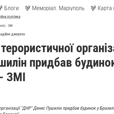
Блоги
Меморіал. Маріуполь
Карта 
ійна політика
лії, - ЗМІ
адійне джерело
терористичної організ
шилін придбав будино
 - ЗМІ
організації "ДНР" Денис Пушилін придбав будинок у Бразилі