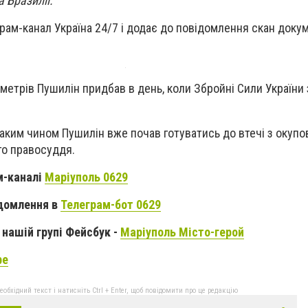
 Бразилії.
рам-канал Україна 24/7 і додає до повідомлення скан доку
метрів Пушилін придбав в день, коли Збройні Сили України
аким чином Пушилін вже почав готуватись до втечі з окупо
го правосуддя.
м-каналі
Маріуполь 0629
домлення в
Телеграм-бот 0629
нашій групі Фейсбук -
Маріуполь Місто-герой
be
бхідний текст і натисніть Ctrl + Enter, щоб повідомити про це редакцію