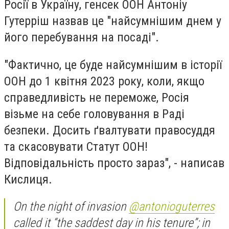
Росії в Україну, генсек ООН Антоніу
Гутерріш назвав це "найсумнішим днем у
його перебування на посаді".
"Фактично, це буде найсумнішим в історії
ООН до 1 квітня 2023 року, коли, якщо
справедливість не переможе, Росія
візьме на себе головування в Раді
безпеки. Досить ґвалтувати правосуддя
та скасовувати Статут ООН!
Відповідальність просто зараз", - написав
Кислиця.
On the night of invasion
@antonioguterres
called it “the saddest day in his tenure”; in