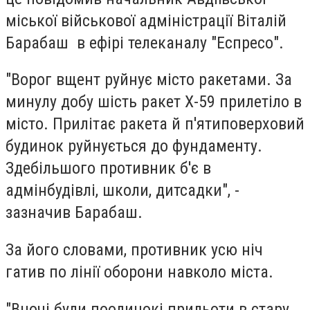
міської військової адміністрації Віталій
Барабаш в ефірі телеканалу "Еспресо".
"Ворог вщент руйнує місто ракетами. За
минулу добу шість ракет Х-59 прилетіло в
місто. Прилітає ракета й п'ятиповерховий
будинок руйнується до фундаменту.
Здебільшого противник б'є в
адмінбудівлі, школи, дитсадки", -
зазначив Барабаш.
За його словами, противник усю ніч
гатив по лінії оборони навколо міста.
"Вночі були поодинокі прильоти в стару