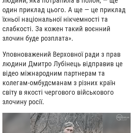
людини, яка потрапила в полон, — ще
один приклад цього. А ще — це приклад
їхньої національної нікчемності та
слабкості. За кожен такий воєнний
злочин буде розплата».
Уповноважений Верховної ради з прав
людини Дмитро Лубінець відправив це
відео міжнародним партнерам та
колегам-омбудсманам з різних країн
світу в якості чергового військового
злочину росії.