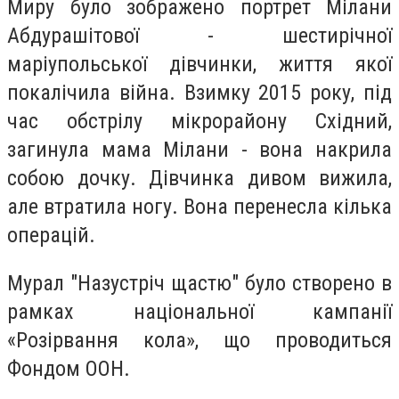
Миру було зображено портрет Мілани
Абдурашітової - шестирічної
маріупольської дівчинки, життя якої
покалічила війна. Взимку 2015 року, під
час обстрілу мікрорайону Східний,
загинула мама Мілани - вона накрила
собою дочку. Дівчинка дивом вижила,
але втратила ногу. Вона перенесла кілька
операцій.
Мурал "Назустріч щастю" було створено в
рамках національної кампанії
«Розірвання кола», що проводиться
Фондом ООН.