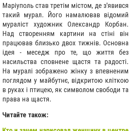
Маріуполь став третім містом, де з'явився
такий мурал. Його намалював відомий
мураліст художник Олександр Корбан.
Над створенням картини на стіні він
працював близько двох тижнів. Основна
ідея - меседж про те, що життя без
насильства сповнене щастя та радості.
На муралі зображено жінку з впевненим
поглядом у майбутнє, відкритою кліткою
в руках і птицею, як символом свободи та
права на щастя.
Читайте також:
Кто и зачем нарисовал женщину в центре