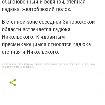
обыкновенный и водяной, степная
гадюка, желтобрюхий полоз.
В степной зоне соседней Запорожской
области встречается гадюка
Никольского. К ядовитым
пресмыкающимся относятся гадюка
степная и Никольского.
Якщо ви помітили помилку, виділіть необхідний текст і натисніть Ctrl + Enter, щоб
повідомити про це редакцію