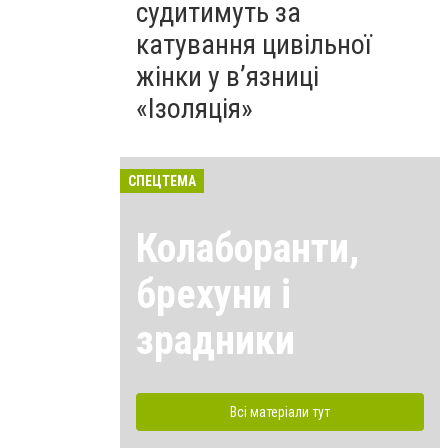
судитимуть за
катування цивільної
жінки у в’язниці
«Ізоляція»
СПЕЦТЕМА
Колаборанти,
брехуни і
зрадники
Всі матеріали тут