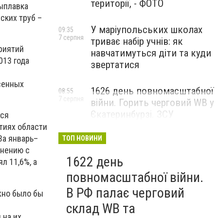
території, - ФОТО
ыплавка
еских труб –
У маріупольських школах
09:35
7 серпня
триває набір учнів: як
риятий
навчатимуться діти та куди
013 года
звертатися
й
сенных
1626 день повномасштабної
08:55
7 серпня
війни. Горить черговий WB у
Єкатеринбурзі. ЗСУ
тся
атакували військові цілі у
тиях области
Маріуполі
За январь–
ТОП НОВИНИ
внению с
1622 день
л 11,6%, а
повномасштабної війни.
В РФ палає черговий
жно было бы
склад WB та
 на их