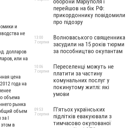
оборони Маріуполя і
перейшов на бік РФ:
прикордоннику повідомили
про підозру
номики и
зводства не
Волноваського священника
13:00
7 серпня
засудили на 15 років тюрми
за пособництво окупантам
рд. долларов
аров, или на
Переселенці можуть не
10:06
7 серпня
платити за частину
нная цена
комунальних послуг у
2012 года на
покинутому житлі: які
менее
умови
го объема
ннего рынка
П’ятьох українських
09:53
 общий объем
7 серпня
підлітків евакуювали з
за І
тимчасово окупованої
 этом в