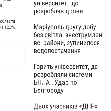
університет, що
я
розробляв дрони
 области
Маріуполь другу добу
на 12,3%.
без світла: знеструмлені
всі райони, зупинилося
водопостачання
Горить університет, де
розробляли системи
БПЛА . Удар по
Бєлгороду
Двох учасників «ДНР»