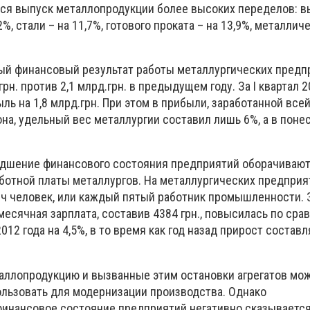
ся выпуск металлопродукции более высоких переделов: в
2%, стали – на 11,7%, готового проката – на 13,9%, металлич
ный финансовый результат работы металлургических предп
грн. против 2,1 млрд.грн. в предыдущем году. За I квартал 2
ь на 1,8 млрд.грн. При этом в прибыли, заработанной все
а, удельный вес металлургии составил лишь 6%, а в поне
удшение финансового состояния предприятий оборачиваю
ботной платы металлургов. На металлургических предприя
ч человек, или каждый пятый работник промышленности. 
месячная зарплата, составив 4384 грн., повысилась по сра
2 года на 4,5%, в то время как год назад прирост составля
аллопродукцию и вызванные этим остановки агрегатов мо
льзовать для модернизации производства. Однако
инансовое состояние предприятий негативно сказывается