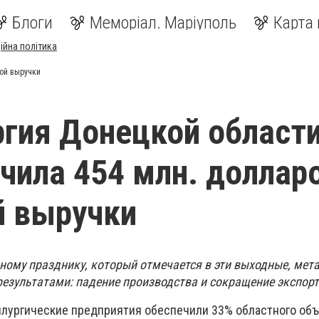
Блоги
Меморіал. Маріуполь
Карта 
ійна політика
ой выручки
гия Донецкой област
чила 454 млн. доллар
й выручки
ному празднику, который отмечается в
эти выходные, мет
езультатами: падение производства и сокращение экспорт
аллургические предприятия обеспечили 33% областного об