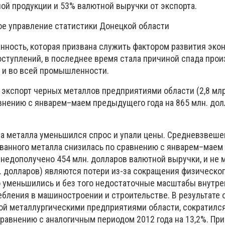
й продукции и 53% валютной выручки от экспорта.
ое управление статистики Донецкой области
нность, которая призвана служить фактором развития эко
ступлений, в последнее время стала причиной спада прои
о и во всей промышленности.
а экспорт черных металлов предприятиями области (2,8 мл
внению с январем–маем предыдущего года на 865 млн. долл
а металла уменьшился спрос и упали цены. Средневзвеше
ванного металла снизилась по сравнению с январем–маем 
 недополучено 454 млн. долларов валютной выручки, и не 
. долларов) являются потери из-за сокращения физическо
 уменьшились и без того недостаточные масштабы внутре
ребления в машиностроении и строительстве. В результате
ой металлургическими предприятиями области, сократился 
сравнению с аналогичным периодом 2012 года на 13,2%. При