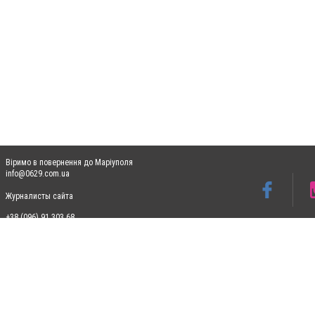
Віримо в повернення до Маріуполя
info@0629.com.ua
Журналисты сайта
+38 (096) 91 303 68
Допускається цитування матеріалів без отримання попередньої згоди 0629.com.ua за
пошукових систем гіперпосилання на цитовані статті не нижче другого абзацу в тек
Матеріали з плашками "Новини компаній", "Промо", "Партнерський матеріал", "Партнер
Реклама на сайті
Ф