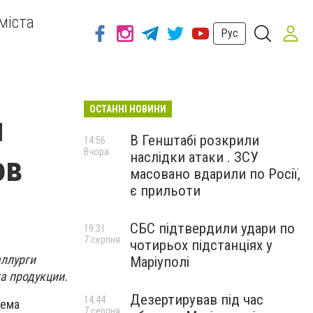
міста
Рус
ОСТАННІ НОВИНИ
и
В Генштабі розкрили
14:56
Вчора
наслідки атаки . ЗСУ
ов
масовано вдарили по Росії,
є прильоти
СБС підтвердили удари по
19:31
7 серпня
чотирьох підстанціях у
аллурги
Маріуполі
а продукции.
Дезертирував під час
14:44
ъема
7 серпня