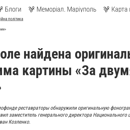
Блоги
Меморіал. Маріуполь
Карта 
ійна політика
ами»
оле найдена оригинал
ма картины «За двум
»
офонде реставраторы обнаружили оригинальную фоногра
явил заместитель генерального директора Национального 
ван Козленко.