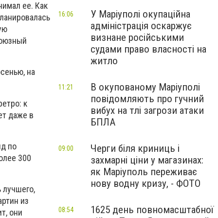
нимал ее. Как
У Маріуполі окупаційна
16:06
планировалась
адміністрація оскаржує
ую
визнане російськими
союзный
судами право власності на
житло
сенью, на
В окупованому Маріуполі
11:21
повідомляють про гучний
етро: к
вибух на тлі загрози атаки
ет даже в
БПЛА
д по
Черги біля криниць і
09:00
олее 300
захмарні ціни у магазинах:
як Маріуполь переживає
нову водну кризу, - ФОТО
 лучшего,
артин из
1625 день повномасштабної
08:54
т, они