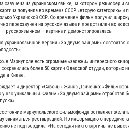
 озвучена на украинском языке, на котором режиссер и с
 картина получила во времена СССР «вторую категорию» и 
 только Украинской ССР. Со временем фильм получил широк
ично переозвучен на русском языке и представлен во все
е — русскоязычном — картина и демонстрировалась.
я украиноязычной версии «За двумя зайцами» состоится о
лодость».
о, в Мариуполе есть огромные «залежи» интересного кинор
 сохранились более 50 картин Одесской студии, которых н
де в Киеве.
рждает и директор «Савоны» Жанна Данченко: «Фильмофон
 у нас уникальный. Фильм «За двумя зайцами» отработал б
пуска».
 состояние мариупольского фильмофонда оставляет желать
ому заниматься реставрацией. Но информацию о передаче к
нко не подтвердила: «На сегодня никто картины не вывози