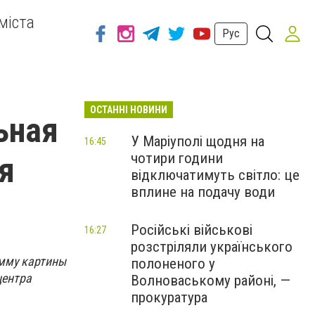
міста
Рус
ОСТАННІ НОВИНИ
ьная
У Маріуполі щодня на
16:45
чотири години
я
відключатимуть світло: це
вплине на подачу води
Російські військові
16:27
розстріляли українського
мму картины
полоненого у
центра
Волноваському районі, —
прокуратура