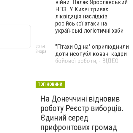
війни. Палає Ярославський
НПЗ. У Києві триває
ліквідація наслідків
російської атаки на
українські логістичні хаби
"Птахи Одіна" оприлюднили
20:54
Вчора
доти неопубліковані кадри
бойової роботи, - ВІДЕО
Маріуполець Андрій
17:15
Вчора
Бєдняков зіграє тата
ТОП НОВИНИ
Петрика П’яточкина у
На Донеччині відновив
новому українському
фільмі, - ФОТО
роботу Реєстр виборців.
Єдиний серед
прифронтових громад