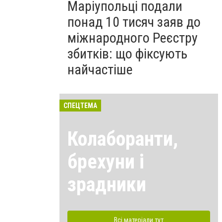
Маріупольці подали
понад 10 тисяч заяв до
міжнародного Реєстру
збитків: що фіксують
найчастіше
СПЕЦТЕМА
Колаборанти,
брехуни і
зрадники
Всі матеріали тут