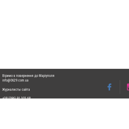
Віримо в повернення до Маріуполя
info@0629.com.ua
Журналисты сайта
+38 (096) 91 303 68
Допускається цитування матеріалів без отримання попередньої згоди 0629.com.ua за
пошукових систем гіперпосилання на цитовані статті не нижче другого абзацу в тек
Матеріали з плашками "Новини компаній", "Промо", "Партнерський матеріал", "Партнер