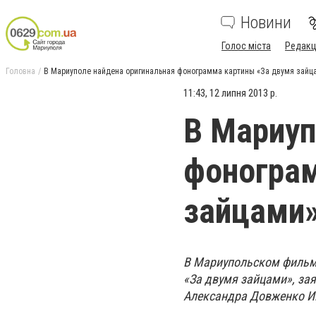
Новини
Голос міста
Редакц
Головна
В Мариуполе найдена оригинальная фонограмма картины «За двумя зайц
11:43, 12 липня 2013 р.
В Мариуп
фонограм
зайцами
В Мариупольском фильм
«За двумя зайцами», за
Александра Довженко И