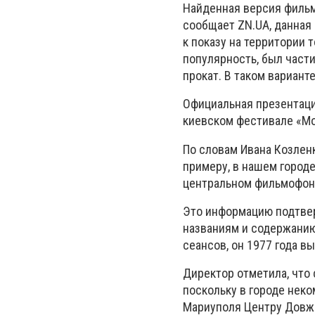
Найденная версия фильма
сообщает ZN.UA, данная
к показу на территории
популярность, был част
прокат. В таком вариант
Официальная презентаци
киевском фестивале «Мо
По словам Ивана Козленк
примеру, в нашем городе
центральном фильмофон
Это информацию подтве
названиям и содержанию
сеансов, он 1977 года вы
Директор отметила, что
поскольку в городе нек
Мариуполя Центру Довже