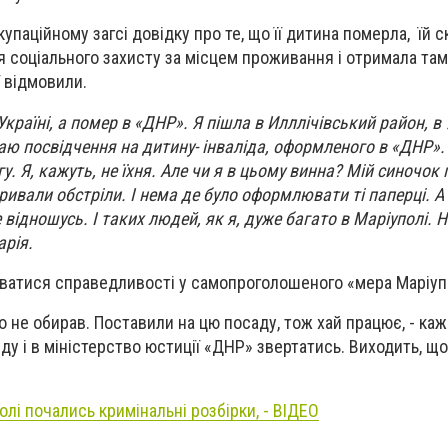
упаційному загсі довідку про те, що її дитина померла, їй с
я соціального захисту за місцем проживання і отримала та
ї відмовили.
Україні, а помер в «ДНР». Я пішла в Илллічівський район, в
аю посвідчення на дитину- інваліда, оформленого в «ДНР». 
. Я, кажуть, не їхня. Але чи я в цьому винна? Мій синочок
тривали обстріли. І нема де було оформлювати ті паперці. А
 відношусь. І таких людей, як я, дуже багато в Маріуполі. 
арія.
иватися справедливості у самопроголошеного «мера Маріуп
то не обирав. Поставили на цю посаду, тож хай працює, - ка
ду і в міністерство юстиції «ДНР» звертатись. Виходить, що
олі почались кримінальні розбірки, - ВІДЕО