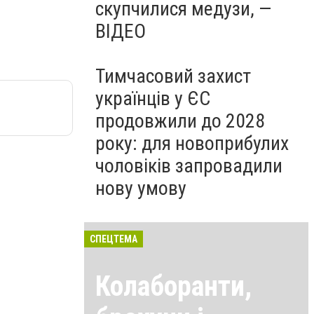
скупчилися медузи, —
ВІДЕО
Тимчасовий захист
українців у ЄС
продовжили до 2028
року: для новоприбулих
чоловіків запровадили
нову умову
СПЕЦТЕМА
Колаборанти,