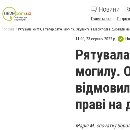
Новини
Голос міста
Редакц
Головна
Рятувала життя, а тепер рятує могилу. Окупанти в Маріуполі відмовили ма
11:00, 23 серпня 2022 р.
На
Рятувала
могилу. 
відмовил
праві на
Марія М. спочатку борола