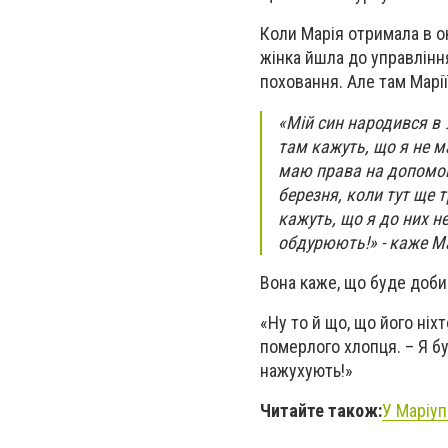
Коли Марія отримала в ок
жінка йшла до управлінн
поховання. Але там Марі
«Мій син народився в 
там кажуть, що я не м
маю права на допомогу
березня, коли тут ще 
кажуть, що я до них не
обдурюють!» - каже М
Вона каже, що буде доб
«Ну то й що, що його ніх
померлого хлопця. – Я бу
нажухують!»
Читайте також:
У Маріуп