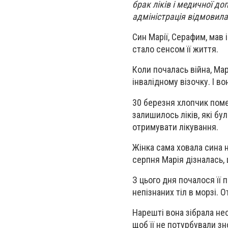
брак ліків і медичної до
адміністрація відмовила
Син Марії, Серафим, мав і
стало сенсом її життя.
Коли почалась війна, Ма
інвалідному візочку. І в
30 березня хлопчик помер
залишилось ліків, які бу
отримувати лікування.
Жінка сама ховала сина н
серпня Марія дізналась, 
З цього дня почалося її 
непізнаних тіл в морзі. 
Нарешті вона зібрала нео
щоб її не потурбували зн