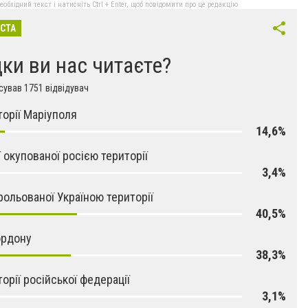
бхідний текст і натисніть Ctrl + Enter, щоб повідомити про це редакцію
ІСТА
дки ви нас читаєте?
ував 1751 відвідувач
торії Маріуполя
14,6%
ї окупованої росією території
3,4%
рольованої Україною території
40,5%
ордону
38,3%
торії російської федерації
3,1%