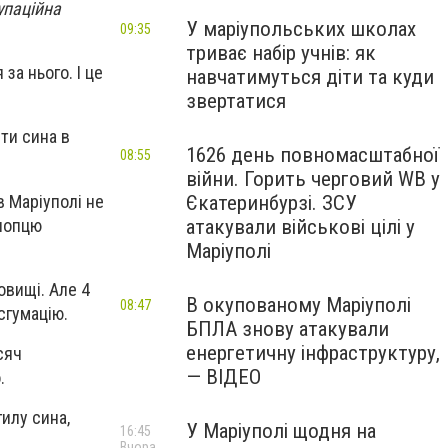
упаційна
У маріупольських школах
09:35
триває набір учнів: як
за нього. І це
навчатимуться діти та куди
звертатися
ти сина в
1626 день повномасштабної
08:55
війни. Горить черговий WB у
в Маріуполі не
Єкатеринбурзі. ЗСУ
хлопцю
атакували військові цілі у
Маріуполі
овищі. Але 4
В окупованому Маріуполі
08:47
сгумацію.
БПЛА знову атакували
енергетичну інфраструктуру,
сяч
— ВІДЕО
.
гилу сина,
У Маріуполі щодня на
16:45
Вчора