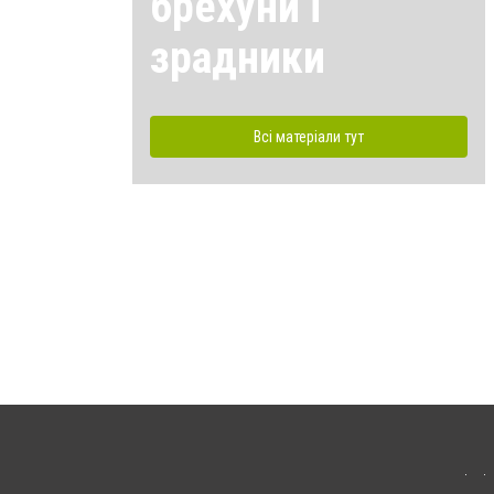
брехуни і
зрадники
Всі матеріали тут