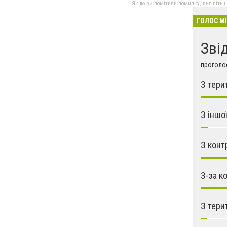
Якщо ви помітили помилку, виділіть нео
ГОЛОС М
Зві
проголос
З тери
З іншо
З конт
З-за к
З тери