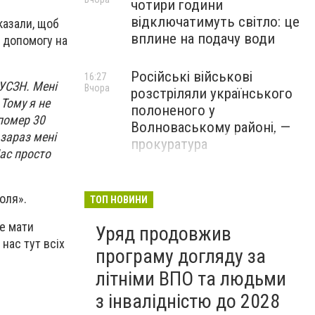
чотири години
відключатимуть світло: це
казали, щоб
вплине на подачу води
м допомогу на
Російські військові
16:27
 УСЗН. Мені
Вчора
розстріляли українського
Тому я не
полоненого у
 помер 30
Волноваському районі, —
 зараз мені
прокуратура
Нас просто
У Маріуполі окупаційна
16:06
Вчора
адміністрація оскаржує
оля».
ТОП НОВИНИ
визнане російськими
же мати
Уряд продовжив
судами право власності на
 нас тут всіх
житло
програму догляду за
літніми ВПО та людьми
з інвалідністю до 2028