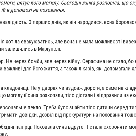
помоги, рятує його могилу. Сьогодні жінка розповіла, що ок
 їй в допомозі на поховання.
нвалідність. З перших днів, як він народився, вона боролася 
рія хотіла евакуюватись, але вона не мала можливості вивез
они залишились в Маріуполі.
. Не через бомби, але через війну. Серафима не стало, бо 
ли важливі для його життя, а також лікарів, які допомагали 
а кладовищі. Не у дворах чи вздовж дороги, а саме на клад
що могилу її сина розкопали, тіло дістали і відправили на ек
персональне пекло. Треба було знайти тіло дитини серед ти
Отримати довідки, дозвіл від прокуратури на поховання тощо
бхідні папірці. Поховала сина вдруге. І стала охороняти мо
ову.