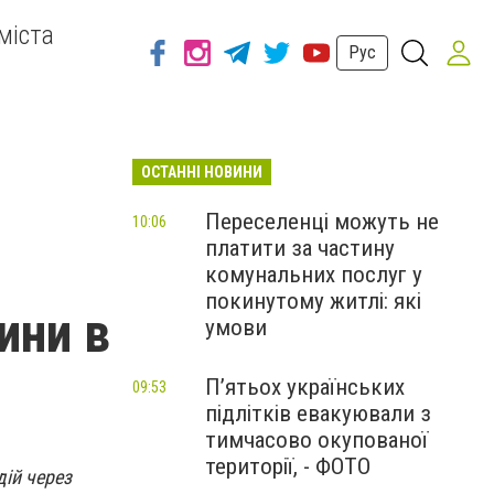
міста
Рус
ОСТАННІ НОВИНИ
Переселенці можуть не
10:06
платити за частину
комунальних послуг у
покинутому житлі: які
ини в
умови
П’ятьох українських
09:53
підлітків евакуювали з
тимчасово окупованої
території, - ФОТО
дій через