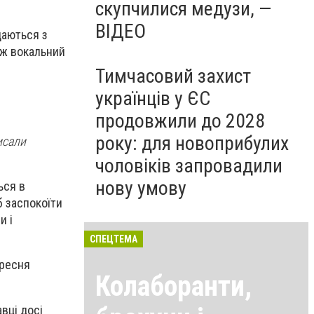
скупчилися медузи, —
ВІДЕО
даються з
ож вокальний
Тимчасовий захист
українців у ЄС
продовжили до 2028
року: для новоприбулих
исали
чоловіків запровадили
нову умову
ься в
б заспокоїти
и і
СПЕЦТЕМА
ересня
Колаборанти,
авці досі