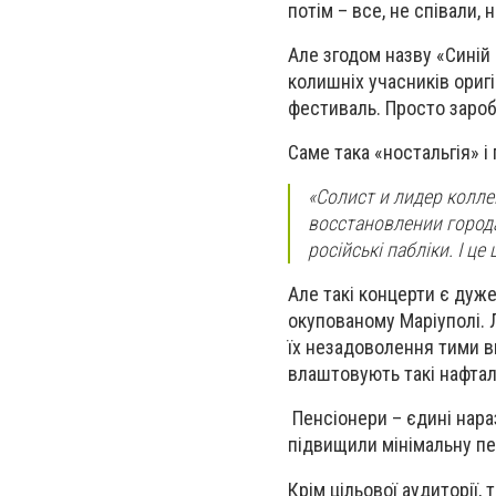
потім – все, не співали,
Але згодом назву «Синій 
колишніх учасників ориг
фестиваль. Просто зароб
Саме така «ностальгія» і
«Солист и лидер колл
восстановлении города
російські пабліки. І ц
Але такі концерти є дуж
окупованому Маріуполі. 
їх незадоволення тими ви
влаштовують такі нафтал
Пенсіонери – єдині нараз
підвищили мінімальну пе
Крім цільової аудиторії, 