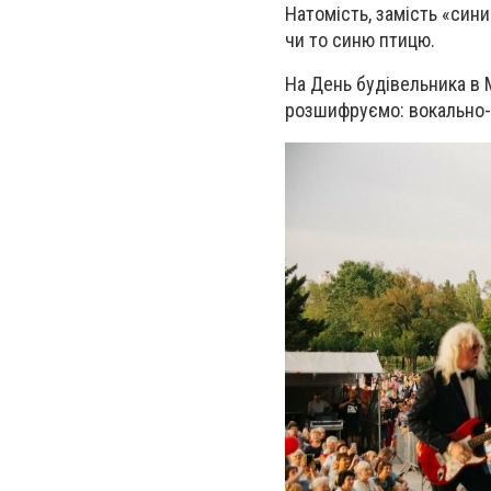
Натомість, замість «сини
чи то синю птицю.
На День будівельника в М
розшифруємо: вокально-