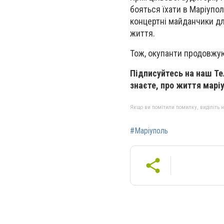
бояться їхати в Маріупол
концертні майданчики для 
життя.
Тож, окупанти продовжую
Підписуйтесь на наш Т
знаєте, про життя маріу
Якщо ви помітили помилку, виділіть нео
#Маріуполь