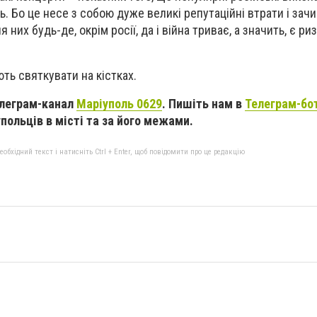
ь. Бо це несе з собою дуже великі репутаційні втрати і зачи
них будь-де, окрім росії, да і війна триває, а значить, є ри
ть святкувати на кістках.
елеграм-канал
Маріуполь 0629
. Пишіть нам в
Телеграм-бо
польців в місті та за його межами.
бхідний текст і натисніть Ctrl + Enter, щоб повідомити про це редакцію