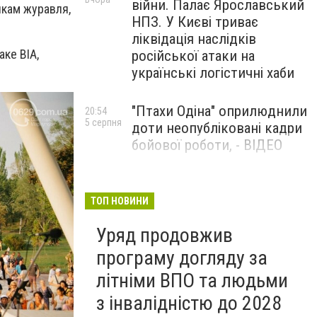
війни. Палає Ярославський
икам журавля,
НПЗ. У Києві триває
ліквідація наслідків
аке ВІА,
російської атаки на
українські логістичні хаби
"Птахи Одіна" оприлюднили
20:54
5 серпня
доти неопубліковані кадри
бойової роботи, - ВІДЕО
Маріуполець Андрій
17:15
5 серпня
Бєдняков зіграє тата
ТОП НОВИНИ
Петрика П’яточкина у
Уряд продовжив
новому українському
фільмі, - ФОТО
програму догляду за
літніми ВПО та людьми
з інвалідністю до 2028