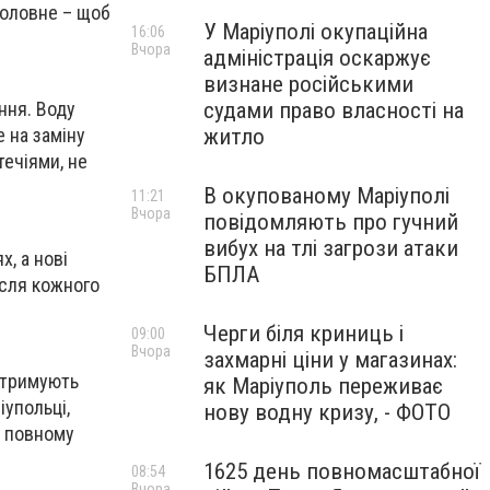
 головне – щоб
У Маріуполі окупаційна
16:06
Вчора
адміністрація оскаржує
визнане російськими
судами право власності на
ння. Воду
житло
 на заміну
течіями, не
В окупованому Маріуполі
11:21
Вчора
повідомляють про гучний
вибух на тлі загрози атаки
х, а нові
БПЛА
ісля кожного
Черги біля криниць і
09:00
Вчора
захмарні ціни у магазинах:
затримують
як Маріуполь переживає
іупольці,
нову водну кризу, - ФОТО
в повному
1625 день повномасштабної
08:54
Вчора