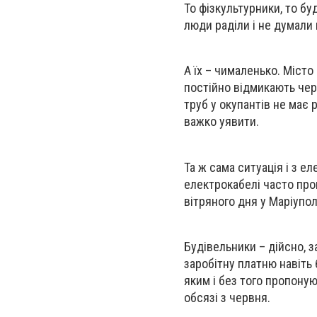
То фізкультурники, то бу
люди раділи і не думали
А їх – чималенько. Місто
постійно відмикають чер
труб у окупантів не має 
важко уявити.
Та ж сама ситуація і з ел
електрокабелі часто прок
вітряного дня у Маріупол
Будівельники – дійсно, 
заробітну платню навіть 
яким і без того пропоную
обсязі з червня.