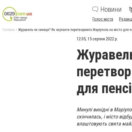
Новини
Голос міста
Редакц
Головна
Журавель чи синиця? Як окупанти перетворюють Маріуполь на місто для п
12:05, 15 серпня 2022 р.
Журавель
перетвор
для пенс
Минулі вихідні в Маріупо
скінчилась, і місто відб
влаштовують свята май