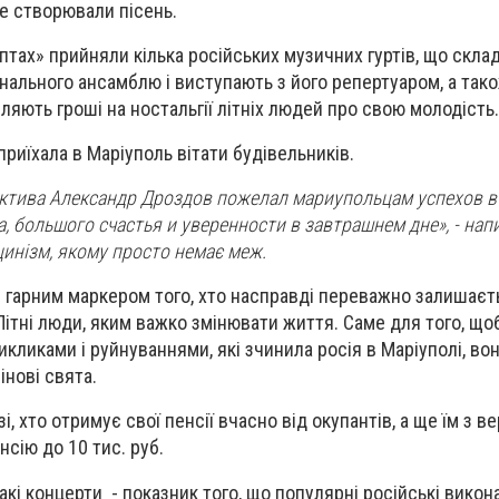
 не створювали пісень.
птах» прийняли кілька російських музичних гуртів, що скла
інального ансамблю і виступають з його репертуаром, а так
ляють гроші на ностальгії літніх людей про свою молодість.
 приїхала в Маріуполь вітати будівельників.
ектива Александр Дроздов пожелал мариупольцам успехов в
, большого счастья и уверенности в завтрашнем дне», - нап
е цинізм, якому просто немає меж.
е гарним маркером того, хто насправді переважно залишаєт
Літні люди, яким важко змінювати життя. Саме для того, що
кликами і руйнуваннями, які зчинила росія в Маріуполі, вон
інові свята.
і, хто отримує свої пенсії вчасно від окупантів, а ще їм з в
нсію до 10 тис. руб.
такі концерти - показник того, що популярні російські викон