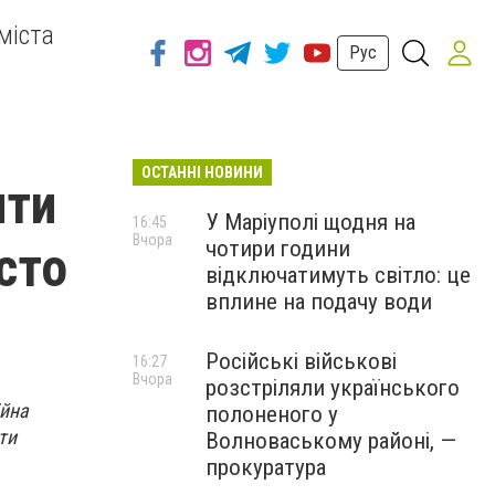
міста
Рус
ОСТАННІ НОВИНИ
нти
У Маріуполі щодня на
16:45
Вчора
чотири години
сто
відключатимуть світло: це
вплине на подачу води
Російські військові
16:27
Вчора
розстріляли українського
ійна
полоненого у
ти
Волноваському районі, —
прокуратура