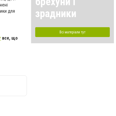
брехуни і
нені
зрадники
зики для
Всі матеріали тут
т
все, що