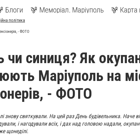
Блоги
Меморіал. Маріуполь
Карта 
ійна політика
енсіонерів, - ФОТО
 чи синиця? Як окупа
юють Маріуполь на мі
іонерів, - ФОТО
лі знову святкували. На цей раз День будівельника. Наче в
удували, і нагодували всіх, і дах над головою надали, окупан
же щонеділі.