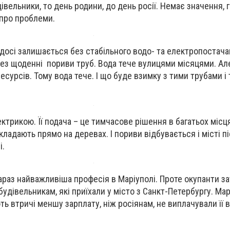
дівельники, то день родини, до день росії. Немає значення,
 про проблеми.
 досі залишається без стабільного водо- та електропостача
ез щоденні пориви труб. Вода тече вулицями місяцями. Але
ресурсів. Тому вода тече. І що буде взимку з тими трубами і 
ектрикою. Її подача – це тимчасове рішення в багатьох місця
ладають прямо на деревах. І пориви відбувається і місті п
і.
зараз найважливіша професія в Маріуполі. Проте окупанти 
будівельникам, які приїхали у місто з Санкт-Петербургу. Мар
ть втричі меншу зарплату, ніж росіянам, не виплачували її 