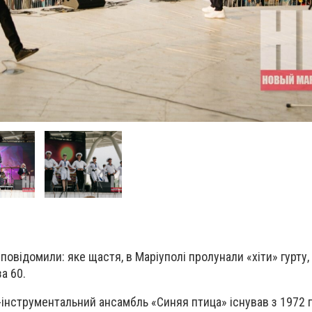
повідомили: яке щастя, в Маріуполі пролунали «хіти» гурту, 
а 60.
інструментальний ансамбль «Синяя птица» існував з 1972 по