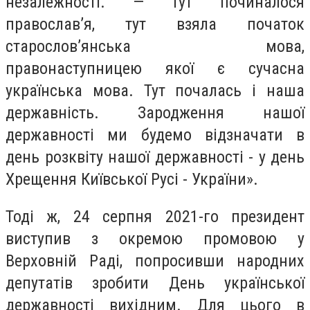
незалежності. — Тут починалося
православ’я, тут взяла початок
старослов’янська мова,
правонаступницею якої є сучасна
українська мова. Тут почалась і наша
державність. Зародження нашої
державності ми будемо відзначати в
день розквіту нашої державності - у день
Хрещення Київської Русі - України».
Тоді ж, 24 серпня 2021-го президент
виступив з окремою промовою у
Верховній Раді, попросивши народних
депутатів зробити День української
державності вихідним. Для цього в