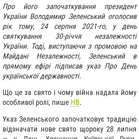
Про його започаткування президент
України Володимир Зеленський оголосив
рік тому, 24 серпня 2021-го, у день
святкування 30-річчя незалежності
України. Тоді, виступаючи з промовою на
Майдані Незалежності, Зеленський в
прямому ефірі підписав указ Про День
української державності.
Що це за свято і чому війна надала йому
особливої ролі, пише
НВ
.
Указ Зеленського започатковує традицію
відзначати нове свято щороку 28 липня
— у День Хрещення Київської Руси-