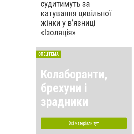
судитимуть за
катування цивільної
жінки у в’язниці
«Ізоляція»
СПЕЦТЕМА
Колаборанти,
брехуни і
зрадники
Всі матеріали тут