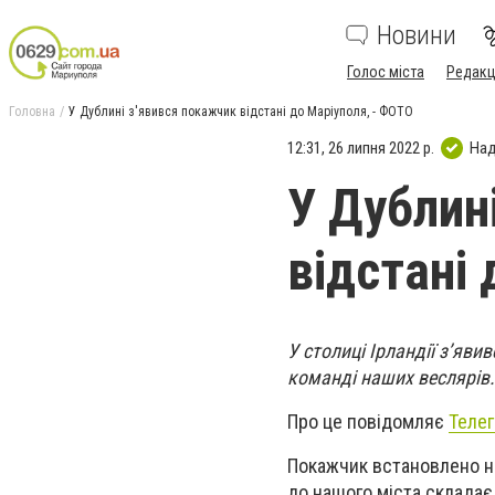
Новини
Голос міста
Редакц
Головна
У Дублині з'явився покажчик відстані до Маріуполя, - ФОТО
12:31, 26 липня 2022 р.
Над
У Дублин
відстані
У столиці Ірландії з’яв
команді наших веслярів
Про це повідомляє
Телег
Покажчик встановлено на
до нашого міста складає 