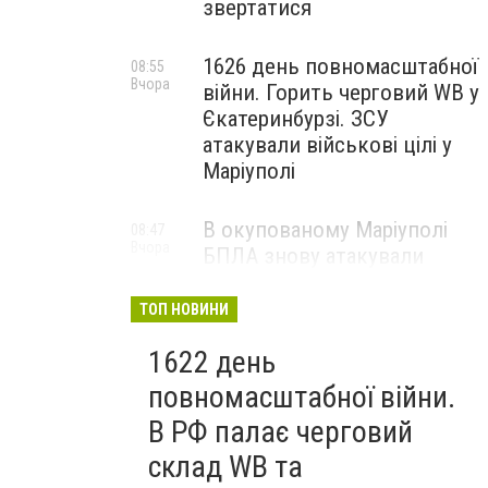
звертатися
1626 день повномасштабної
08:55
Вчора
війни. Горить черговий WB у
Єкатеринбурзі. ЗСУ
атакували військові цілі у
Маріуполі
В окупованому Маріуполі
08:47
Вчора
БПЛА знову атакували
енергетичну інфраструктуру,
— ВІДЕО
ТОП НОВИНИ
1622 день
повномасштабної війни.
В РФ палає черговий
склад WB та