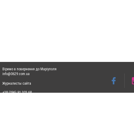
Віримо в повернення до Маріуполя
info@0629.com.ua
Журналисты сайта
+38 (096) 91 303 68
Допускається цитування матеріалів без отримання попередньої згоди 0629.com.ua за
пошукових систем гіперпосилання на цитовані статті не нижче другого абзацу в тек
Матеріали з плашками "Новини компаній", "Промо", "Партнерський матеріал", "Партнер
Реклама на сайті
Ф