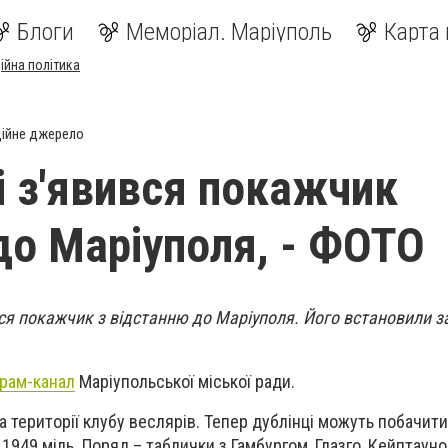
Блоги
Меморіал. Маріуполь
Карта 
ійна політика
ійне джерело
і з'явився покажчик
 до Маріуполя, - ФОТО
ився покажчик з відстанню до Маріуполя. Його встановили 
.
рам-канал
Маріупольської міської ради.
 території клубу веслярів. Тепер дублінці можуть побачити
1949 міль. Поряд – таблички з Гамбургом, Глазго, Кейптауно