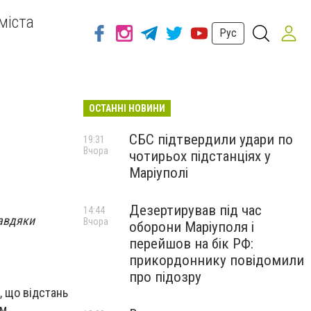
міста
Рус
ОСТАННІ НОВИНИ
СБС підтвердили удари по
19:31
Вчора
чотирьох підстанціях у
Маріуполі
Дезертирував під час
14:44
завдяки
Вчора
оборони Маріуполя і
перейшов на бік РФ:
прикордоннику повідомили
про підозру
, що відстань
м.