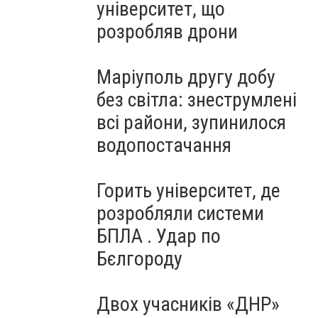
університет, що
розробляв дрони
Маріуполь другу добу
без світла: знеструмлені
всі райони, зупинилося
водопостачання
Горить університет, де
розробляли системи
БПЛА . Удар по
Бєлгороду
Двох учасників «ДНР»