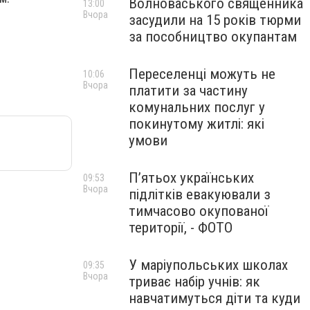
Волноваського священника
13:00
Вчора
засудили на 15 років тюрми
за пособництво окупантам
Переселенці можуть не
10:06
Вчора
платити за частину
комунальних послуг у
покинутому житлі: які
умови
П’ятьох українських
09:53
Вчора
підлітків евакуювали з
тимчасово окупованої
території, - ФОТО
У маріупольських школах
09:35
Вчора
триває набір учнів: як
навчатимуться діти та куди