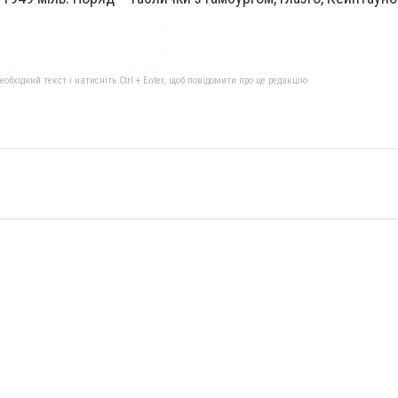
бхідний текст і натисніть Ctrl + Enter, щоб повідомити про це редакцію