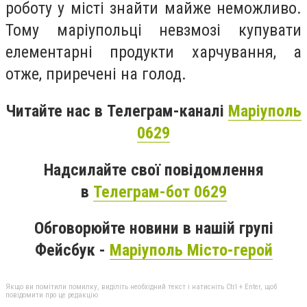
роботу у місті знайти майже неможливо.
Тому маріупольці невзмозі купувати
елементарні продукти харчування, а
отже, приречені на голод.
Читайте нас в Телеграм-каналі
Маріуполь
0629
Надсилайте свої повідомлення
в
Телеграм-бот 0629
Обговорюйте новини в нашій групі
Фейсбук -
Маріуполь Місто-герой
Якщо ви помітили помилку, виділіть необхідний текст і натисніть Ctrl + Enter, щоб
повідомити про це редакцію