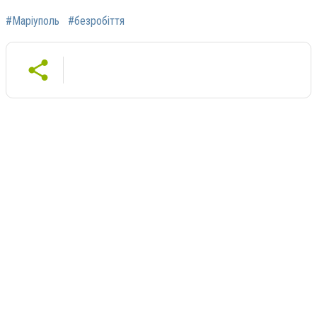
#Маріуполь
#безробіття