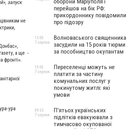
оборони Маріуполя і
й», запуск
перейшов на бік РФ:
прикордоннику повідомили
ацівникам не
про підозру
ктрики,
Волноваського священника
13:00
7 серпня
засудили на 15 років тюрми
Донбас»,
за пособництво окупантам
газету, а ще -
а фронті».
Переселенці можуть не
10:06
7 серпня
платити за частину
анітарної
комунальних послуг у
покинутому житлі: які
умови
 ура-ура
П’ятьох українських
09:53
7 серпня
підлітків евакуювали з
тимчасово окупованої