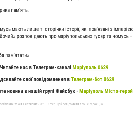
рика пам’ять.
усь мають лише ті сторінки історії, які пов’язані з імперіє
бочий» розповідають про маріупольських гусар та чомусь –
ба пам’ятати».
Читайте нас в Телеграм-каналі
Маріуполь 0629
дсилайте свої повідомлення в
Телеграм-бот 0629
те новини в нашій групі Фейсбук -
Маріуполь Місто-герой
бхідний текст і натисніть Ctrl + Enter, щоб повідомити про це редакцію