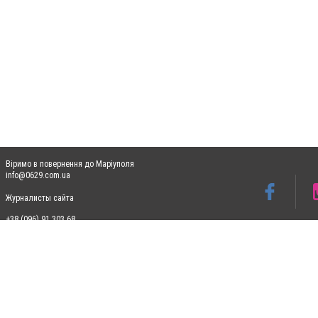
Віримо в повернення до Маріуполя
info@0629.com.ua
Журналисты сайта
+38 (096) 91 303 68
Допускається цитування матеріалів без отримання попередньої згоди 0629.com.ua за
пошукових систем гіперпосилання на цитовані статті не нижче другого абзацу в тек
Матеріали з плашками "Новини компаній", "Промо", "Партнерський матеріал", "Партнер
Реклама на сайті
Ф