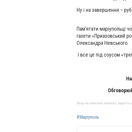
Ну і на завершення – руб
Пам’ятати маріупольці чом
газети «Приазовський ро
Олександра Невського.
І все це під соусом «тре
На
Обговорюй
Якщо ви помітили помилку, виділіть нео
#Маріуполь