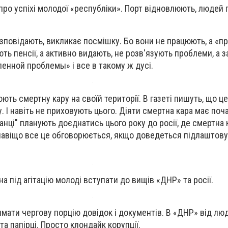
ро успіхі молодої «республіки». Порт відновлюють, людей 
озповідають, викликає посмішку. Бо вони не працюють, а «п
ють пенсії, а активно видають, не розв'язують проблеми, а 
нной проблемы» і все в такому ж дусі.
ть смертну кару на своїй території. В газеті пишуть, що це
 І навіть не приховують цього. Діяти смертна кара має поч
канці" планують доєднатись цього року до росії, де смертна 
навіщо все це обговорюється, якщо доведеться підлаштову
 під агітацію молоді вступати до вищів «ДНР» та росії.
имати чергову порцію довідок і документів. В «ДНР» від лю
та папірці. Просто клондайк корупції.