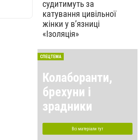
судитимуть за
катування цивільної
жінки у в’язниці
«Ізоляція»
СПЕЦТЕМА
Колаборанти,
брехуни і
зрадники
Всі матеріали тут