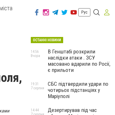
міста
Рус
ОСТАННІ НОВИНИ
В Генштабі розкрили
14:56
Вчора
наслідки атаки . ЗСУ
масовано вдарили по Росії,
є прильоти
оля,
СБС підтвердили удари по
19:31
7 серпня
чотирьох підстанціях у
Маріуполі
Дезертирував під час
оками
14:44
7 серпня