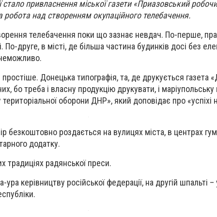
ії стало привласнення міської газети «Приазовський робочи
та робота над створенням окупаційного телебачення.
ворення телебачення поки що зазнає невдач. По-перше, пр
. По-друге, в місті, де більша частина будинків досі без еле
 неможливо.
 простіше. Донецька типографія, та, де друкується газета «
х, бо треба і власну продукцію друкувати, і маріупольську 
територіальної оборони ДНР», який доповідає про «успіхі н
ір безкоштовно роздається на вулицях міста, в центрах гум
тарного додатку.
х традиціях радянської преси.
-ура керівництву російської федерації, на другій шпальті –
еспубліки.