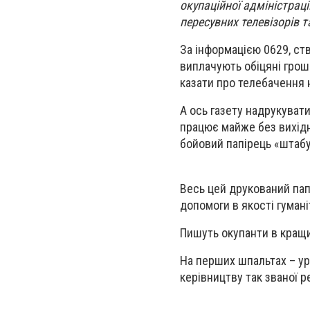
окупаційної адміністрац
пересувних телевізорів 
За інформацією 0629, ст
виплачують обіцяні гроші
казати про телебачення
А ось газету надрукувати
працює майже без вихідни
бойовий папірець «штабу 
Весь цей друкований пап
допомоги в якості гумані
Пишуть окупанти в кращи
На перших шпальтах – ура
керівництву так званої р