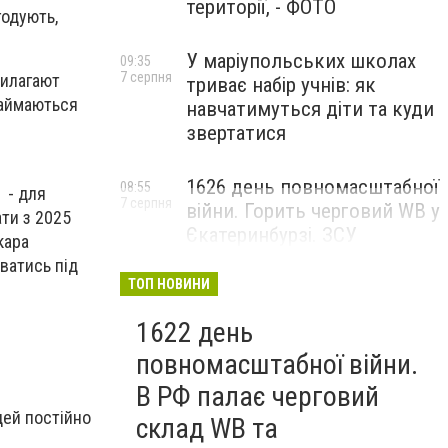
території, - ФОТО
годують,
У маріупольських школах
09:35
7 серпня
рилагают
триває набір учнів: як
займаються
навчатимуться діти та куди
звертатися
1626 день повномасштабної
08:55
 - для
7 серпня
війни. Горить черговий WB у
ати з 2025
Єкатеринбурзі. ЗСУ
кара
атакували військові цілі у
ватись під
Маріуполі
ТОП НОВИНИ
1622 день
повномасштабної війни.
В РФ палає черговий
дей постійно
склад WB та