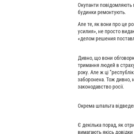
Окупанти повідомляють п
будинки ремонтують.
Але те, як вони про це р
усилия», не просто вида
«делом решения поставле
Дивно, що вони обговорюю
тримання людей в страху.
року. Але ж ці "республі
заборонена. Тож дивно, 
законодавство росії.
Окрема шпальта відведена
Є декілька порад, як отр
вимагають якісь довідки 