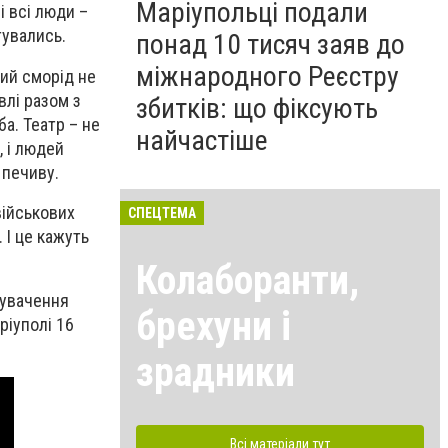
Маріупольці подали
і всі люди –
ятувались.
понад 10 тисяч заяв до
міжнародного Реєстру
ний сморід не
влі разом з
збитків: що фіксують
ба. Театр – не
найчастіше
, і людей
о печиву.
військових
СПЕЦТЕМА
 І це кажуть
Колаборанти,
нувачення
брехуни і
ріуполі 16
зрадники
Всі матеріали тут