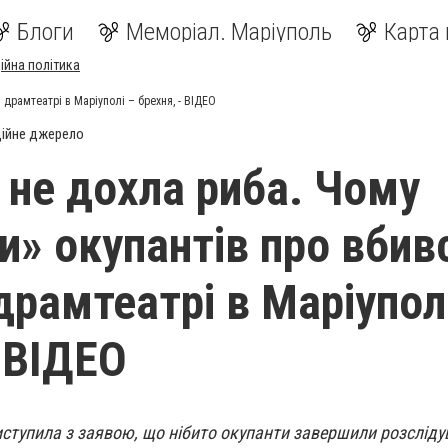
Блоги
Меморіал. Маріуполь
Карта 
ійна політика
 драмтеатрі в Маріуполі – брехня, - ВІДЕО
ійне джерело
– не дохла риба. Чому
и» окупантів про вбив
драмтеатрі в Маріупол
- ВІДЕО
ступила з заявою, що нібито окупанти завершили розслід