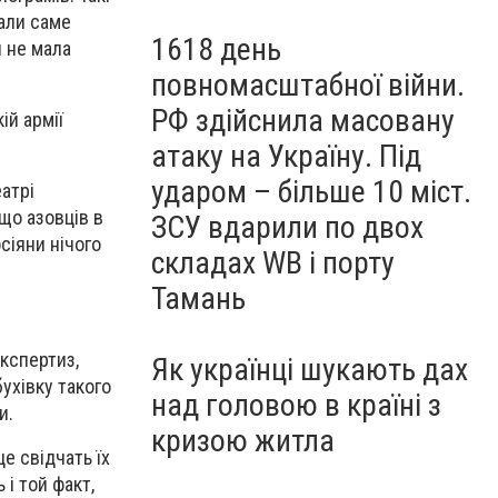
али саме
1618 день
я не мала
повномасштабної війни.
РФ здійснила масовану
ій армії
атаку на Україну. Під
ударом – більше 10 міст.
еатрі
що азовців в
ЗСУ вдарили по двох
осіяни нічого
складах WB і порту
Тамань
кспертиз,
Як українці шукають дах
бухівку такого
над головою в країні з
и.
кризою житла
е свідчать їх
 і той факт,