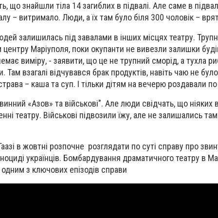
, що знайшли тіла 14 загиблих в підвалі. Але саме в підвал
алу – витримало. Люди, а їх там було біля 300 чоловік – вр
людей залишилась під завалами в інших місцях театру. Труп
центру Маріуполя, поки окупанти не вивезли залишки буді
емає виміру, - заявити, що це не трупний сморід, а тухла ри
и. Там взагалі відчувався брак продуктів, навіть чаю не було
трава – каша та суп. І тільки дітям на вечерю роздавали п
винний «Азов» та військові". Але люди свідчать, що ніяких 
енні театру. Військові підвозили їжу, але не залишались там.
аазі в жовтні розпочне розглядати по суті справу про зви
еноциді українців. Бомбардування драматичного театру в Ма
 одним з ключових епізодів справи