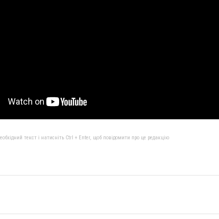
бхідний текст і натисніть Ctrl + Enter, щоб повідомити про це редакцію