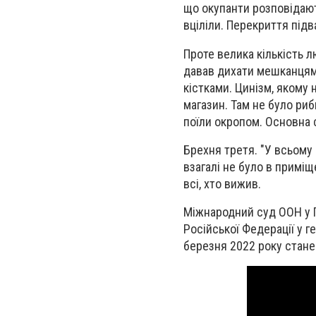
що окупанти розповідають
вціліли. Перекриття підв
Проте велика кількість 
давав дихати мешканцям 
кістками. Цинізм, якому н
магазин. Там не було риб
поїли окропом. Основна с
Брехня третя. "У всьому 
взагалі не було в приміщ
всі, хто вижив.
Міжнародний суд ООН у Г
Російської Федерації у г
березня 2022 року стане