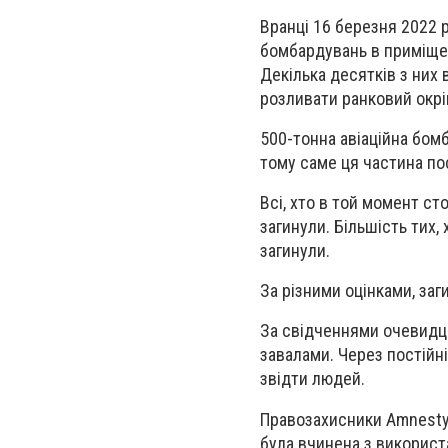
Вранці 16 березня 2022 
бомбардувань в приміщен
Декілька десятків з них 
розливати ранковий окрі
500-тонна авіаційна бомб
тому саме ця частина п
Всі, хто в той момент сто
загинули. Більшість тих,
загинули.
За різними оцінками, заг
За свідченнями очевидці
завалами. Через постійні
звідти людей.
Правозахисники Amnesty 
була вчинена з використа