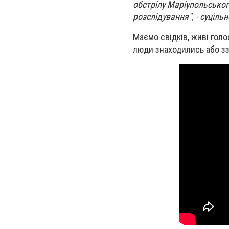
обстрілу Маріупольськог
розслідування", - суціль
Маємо свідків, живі голо
люди знаходились або ззо