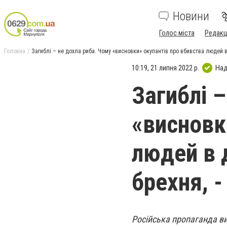
Новини
Голос міста
Редакц
Головна
Загиблі – не дохла риба. Чому «висновки» окупантів про вбивства людей в
10:19, 21 липня 2022 р.
Над
Загиблі 
«висновк
людей в 
брехня, 
Російська пропаганда ви