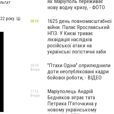
як Маріуполь переживає
ультат
нову водну кризу, - ФОТО
22 року. Ці
1625 день повномасштабної
08:54
війни. Палає Ярославський
НПЗ. У Києві триває
ліквідація наслідків
російської атаки на
українські логістичні хаби
"Птахи Одіна" оприлюднили
20:54
Вчора
доти неопубліковані кадри
бойової роботи, - ВІДЕО
Маріуполець Андрій
17:15
Вчора
Бєдняков зіграє тата
Петрика П’яточкина у
новому українському