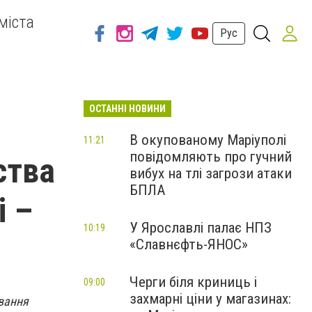
міста
Рус
ОСТАННІ НОВИНИ
В окупованому Маріуполі
11:21
повідомляють про гучний
ства
вибух на тлі загрози атаки
БПЛА
і –
У Ярославлі палає НПЗ
10:19
«Славнєфть-ЯНОС»
Черги біля криниць і
09:00
захмарні ціни у магазинах:
ування