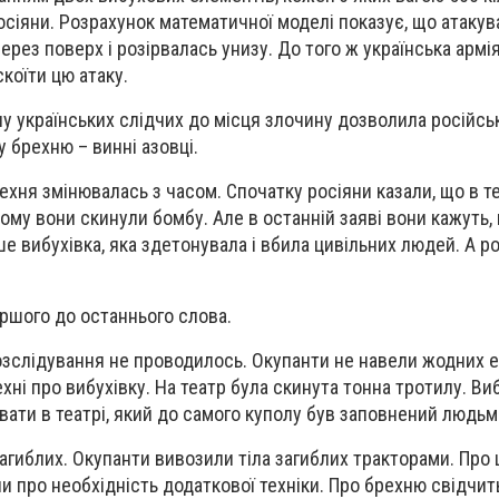
сіяни. Розрахунок математичної моделі показує, що атакув
рез поверх і розірвалась унизу. До того ж українська армі
скоїти цю атаку.
у українських слідчих до місця злочину дозволила російськ
 брехню – винні азовці.
рехня змінювалась з часом. Спочатку росіяни казали, що в т
ому вони скинули бомбу. Але в останній заяві вони кажуть, 
ише вибухівка, яка здетонувала і вбила цивільних людей. А р
ершого до останнього слова.
озслідування не проводилось. Окупанти не навели жодних е
хні про вибухівку. На театр була скинута тонна тротилу. Ви
ати в театрі, який до самого куполу був заповнений людьм
загиблих. Окупанти вивозили тіла загиблих тракторами. Про ц
и про необхідність додаткової техніки. Про брехню свідчить