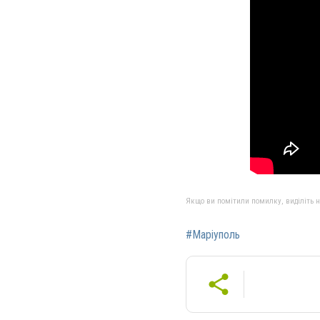
Якщо ви помітили помилку, виділіть нео
#Маріуполь