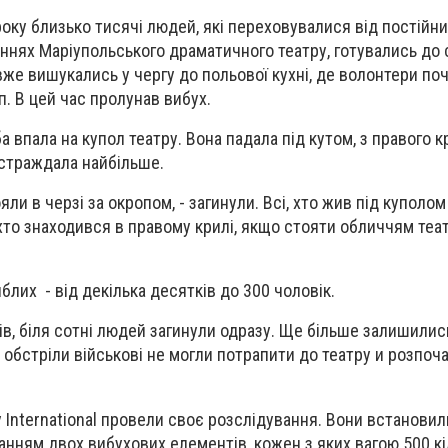
року близько тисячі людей, які переховувалися від постійн
нях Маріупольського драматичного театру, готувались до 
вже вишукались у чергу до польової кухні, де волонтери по
п. В цей час пролунав вибух.
а впала на купол театру. Вона падала під кутом, з правого к
остраждала найбільше.
яли в черзі за окропом, - загинули. Всі, хто жив під куполом 
 хто знаходився в правому крилі, якщо стояти обличчям теат
иблих - від декілька десятків до 300 чоловік.
в, біля сотні людей загинули одразу. Ще більше залишилис
 обстріли військові не могли потрапити до театру и розпоч
International провели своє розслідування. Вони встановил
нням двох вибухових елементів, кожен з яких вагою 500 кіл