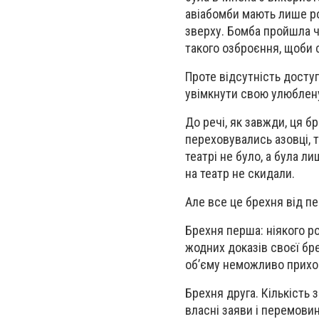
авіабомби мають лише ро
зверху. Бомба пройшла че
такого озброєння, щоби 
Проте відсутність доступ
увімкнути свою улюблену
До речі, як завжди, ця б
переховувались азовці, т
театрі не було, а була л
на театр не скидали.
Але все це брехня від п
Брехня перша: ніякого р
жодних доказів своєї бре
об’єму неможливо прихов
Брехня друга. Кількість 
власні заяви і перемовин