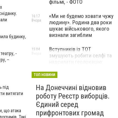
фільмі, - ФОТО
их
сніданку.
«Ми не будемо ховати чужу
16:17
чали
Вчора
людину». Родина два роки
шукає військового, якого
визнали загиблим
рила будинку,
Вступників із ТОТ
15:04
театру, -
Вчора
змушують робити селфі та
ру, –
надсилати геолокацію:
правозахисники звернулися
до МОН
ТОП НОВИНИ
На Донеччині відновив
ь під
ати витягати
роботу Реєстр виборців.
Єдиний серед
и, що атака
прифронтових громад
ограмів. Такі