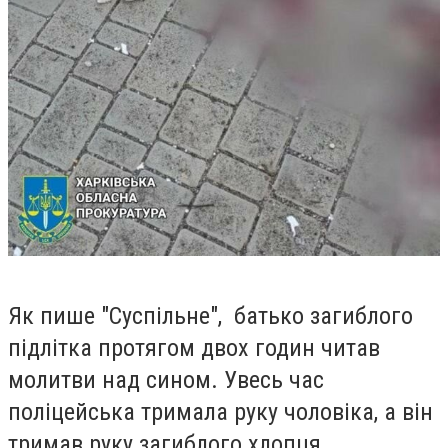
Як пише "Суспільне", батько загиблого
підлітка протягом двох годин читав
молитви над сином. Увесь час
поліцейська тримала руку чоловіка, а він
тримав руку загиблого хлопця