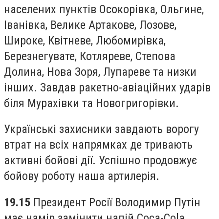
населених пунктів Осокорівка, Ольгине,
Іванівка, Велике Артакове, Лозове,
Широке, Квітневе, Любомирівка,
Березнегувате, Котляреве, Степова
Долина, Нова Зоря, Лупареве та низки
інших. Завдав ракетно-авіаційних ударів
біля Мурахівки та Новогригорівки.
Українські захисники завдають ворогу
втрат на всіх напрямках де тривають
активні бойові дії. Успішно продовжує
бойову роботу наша артилерія.
19.15
Президент Росії Володимир Путін
має намір замінити напій Coca-Cola,