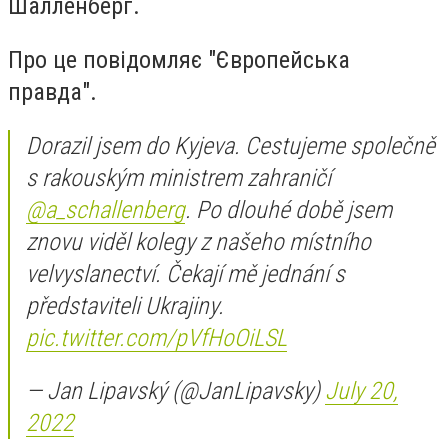
Шалленберг.
Про це повідомляє "Європейська
правда".
Dorazil jsem do Kyjeva. Cestujeme společně
s rakouským ministrem zahraničí
@a_schallenberg
. Po dlouhé době jsem
znovu viděl kolegy z našeho místního
velvyslanectví. Čekají mě jednání s
představiteli Ukrajiny.
pic.twitter.com/pVfHoOiLSL
— Jan Lipavský (@JanLipavsky)
July 20,
2022