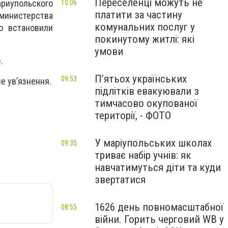
Переселенці можуть не
ариупольского
10:06
платити за частину
министерства
комунальних послуг у
о встановили
покинутому житлі: які
умови
.
П’ятьох українських
09:53
не ув’язнення.
підлітків евакуювали з
тимчасово окупованої
території, - ФОТО
У маріупольських школах
09:35
триває набір учнів: як
навчатимуться діти та куди
звертатися
1626 день повномасштабної
08:55
війни. Горить черговий WB у