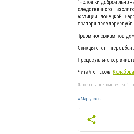
"Чоловіки добровільно «
следственного изолят
юстиции донецкой наро
прапори псевдореспубліки
Трьом чоловікам повідомл
Санкція статті передбача
Процесуальне керівницт
Читайте також:
Колабора
Якщо ви помітили помилку, виділіть нео
#Маріуполь