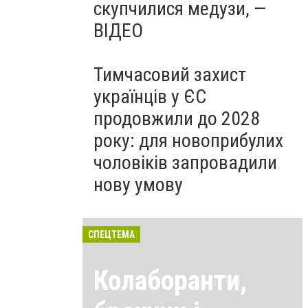
скупчилися медузи, —
ВІДЕО
Тимчасовий захист
українців у ЄС
продовжили до 2028
року: для новоприбулих
чоловіків запровадили
нову умову
СПЕЦТЕМА
Колаборанти,