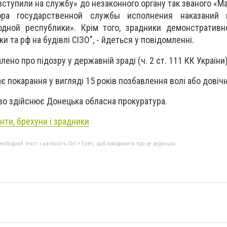
вступили на службу» до незаконного органу так званого «М
ора государственной службы исполнения наказаний 
дной республики». Крім того, зрадники демонстративн
 та рф на будівлі СІЗО", - йдеться у повідомленні.
ено про підозру у державній зраді (ч. 2 ст. 111 КК України)
є покарання у вигляді 15 років позбавлення волі або довіч
во здійснює Донецька обласна прокуратура.
нти, брехуни і зрадники
бхідний текст і натисніть Ctrl + Enter, щоб повідомити про це редакцію