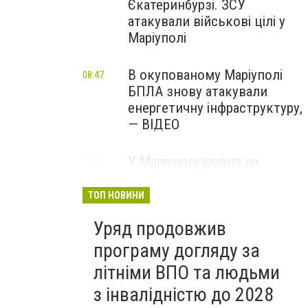
Єкатеринбурзі. ЗСУ
атакували військові цілі у
Маріуполі
В окупованому Маріуполі
08:47
БПЛА знову атакували
енергетичну інфраструктуру,
— ВІДЕО
У Маріуполі щодня на
16:45
Вчора
чотири години
відключатимуть світло: це
ТОП НОВИНИ
вплине на подачу води
Уряд продовжив
програму догляду за
літніми ВПО та людьми
з інвалідністю до 2028