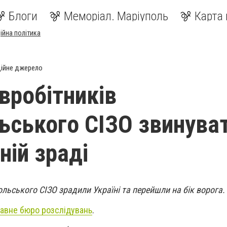
Блоги
Меморіал. Маріуполь
Карта 
ійна політика
ійне джерело
івробітників
ьського СІЗО звинува
ній зраді
ольського СІЗО зрадили Україні та перейшли на бік ворога.
авне бюро розслідувань
.