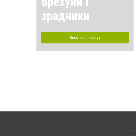
брехуни і
зрадники
Всі матеріали тут