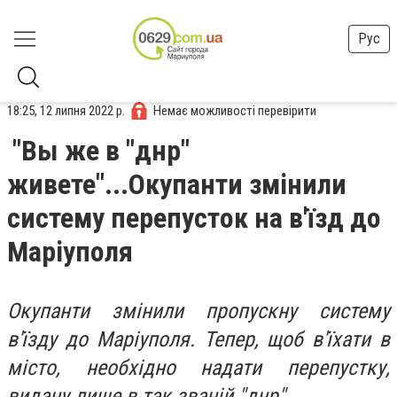
Рус
18:25, 12 липня 2022 р.
Немає можливості перевірити
"Вы же в "днр"
живете"...Окупанти змінили
систему перепусток на в'їзд до
Маріуполя
Окупанти змінили пропускну систему
в'їзду до Маріуполя. Тепер, щоб в'їхати в
місто, необхідно надати перепустку,
видану лише в так званій "днр".