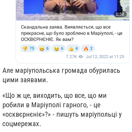
Але маріупольська громада обурилась
цими заявами.
«Що ж це, виходить, що все, що ми
робили в Маріуполі гарного, - це
«осквєрнєніє»?» - пишуть маріупольці у
соцмережах.