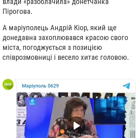
влади «разоблачила» донетчанка
Пірогова.
А маріуполець Андрій Кіор, який ще
донедавна захоплювався красою свого
міста, погоджується з позицією
співрозмовниці і весело хитає головою.