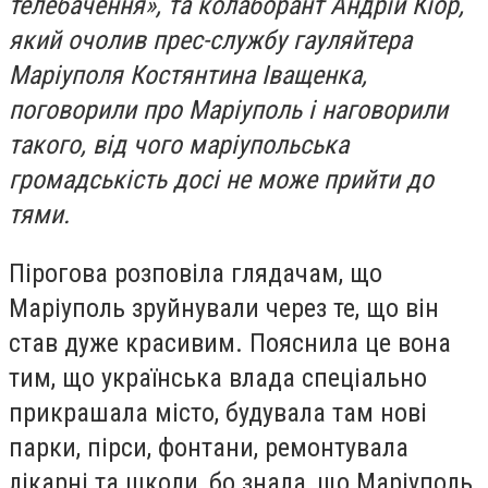
телебачення», та колаборант Андрій Кіор,
який очолив прес-службу гауляйтера
Маріуполя Костянтина Іващенка,
поговорили про Маріуполь і наговорили
такого, від чого маріупольська
громадськість досі не може прийти до
тями.
Пірогова розповіла глядачам, що
Маріуполь зруйнували через те, що він
став дуже красивим. Пояснила це вона
тим, що українська влада спеціально
прикрашала місто, будувала там нові
парки, пірси, фонтани, ремонтувала
лікарні та школи, бо знала, що Маріуполь