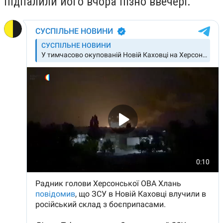
підпалили його вчора пізно ввечері.