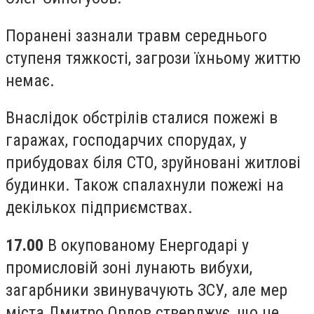
Поранені зазнали травм середнього
ступеня тяжкості, загрози їхньому життю
немає.
Внаслідок обстрілів сталися пожежі в
гаражах, господарчих спорудах, у
прибудовах біля СТО, зруйновані житлові
будинки. Також спалахнули пожежі на
декількох підприємствах.
17.00
В окупованому Енергодарі у
промисловій зоні лунають вибухи,
загарбники звинувачують ЗСУ, але мер
міста Дмитро Орлов стверджує, що це