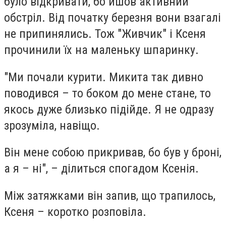
було відкривати, бо йшов активний
обстріл. Від початку березня вони взагалі
не припинялись. Тож "Живчик" і Ксеня
прочинили їх на маленьку шпаринку.
"Ми почали курити. Микита так дивно
поводився – то боком до мене стане, то
якось дуже близько підійде. Я не одразу
зрозуміла, навіщо.
Він мене собою прикривав, бо був у броні,
а я – ні", – ділиться спогадом Ксенія.
Між затяжками він запив, що трапилось,
Ксеня – коротко розповіла.