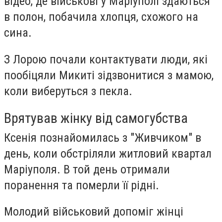
відео, де військові у Маріуполі здаються
в полон, побачила хлопця, схожого на
сина.
З Лорою почали контактувати люди, які
пообіцяли Микиті зідзвонитися з мамою,
коли виберуться з пекла.
Врятував жінку від самогубства
Ксенія познайомилась з "Живчиком" в
день, коли обстріляли житловий квартал
Маріуполя. В той день отримали
поранення та померли її рідні.
Молодий військовий допоміг жінці