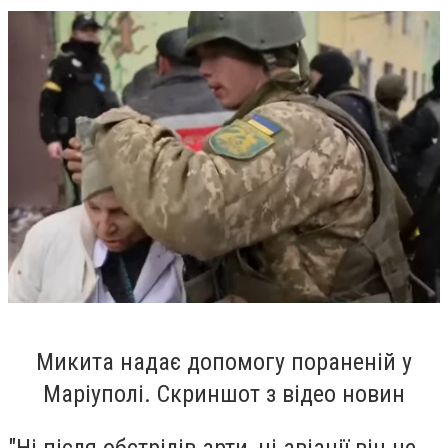
Микита надає допомогу пораненій у
Маріуполі. Скриншот з відео новин
"Ні після обстрілів арти, ні авіації він не