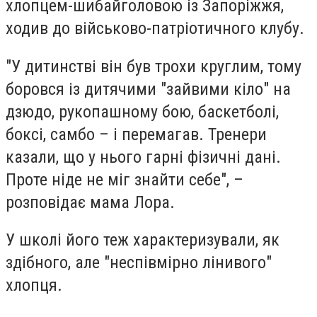
хлопцем-шибайголовою із Запоріжжя,
ходив до військово-патріотичного клубу.
"У дитинстві він був трохи круглим, тому
боровся із дитячими "зайвими кіло" на
дзюдо, рукопашному бою, баскетболі,
боксі, самбо – і перемагав. Тренери
казали, що у нього гарні фізичні дані.
Проте ніде не міг знайти себе", –
розповідає мама Лора.
У школі його теж характеризували, як
здібного, але "неспівмірно лінивого"
хлопця.