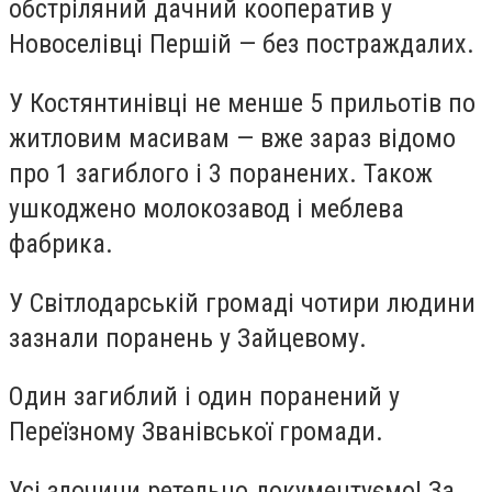
обстріляний дачний кооператив у
Новоселівці Першій — без постраждалих.
У Костянтинівці не менше 5 прильотів по
житловим масивам — вже зараз відомо
про 1 загиблого і 3 поранених. Також
ушкоджено молокозавод і меблева
фабрика.
У Світлодарській громаді чотири людини
зазнали поранень у Зайцевому.
Один загиблий і один поранений у
Переїзному Званівської громади.
Усі злочини ретельно документуємо! За