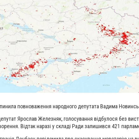
пинила повноваження народного депутата Вадима Новинсь
епутат Ярослав Железняк, голосування відбулося без вист
ворення. Відтак наразі у складі Ради залишився 421 парлам
страція Донбасу повідомила про скасування мораторію на 