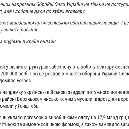
інших напрямках Збройні Сили України не тільки не поступ
, але і добряче дали по зубах агресору.
иняє масований артилерійський обстріл наших позицій. І це
у знають росіяни.
а подіями в країні онлайн.
ей у різних структурах забезпечують роботу сектору безпе
700 000 осіб. Про це розповів міністр оборони України Олек
ідомляє Forbes.
 напрямку українські військові завдали потужного вогнево
 районі Верхньокам’янського, чим змусили підрозділи ворог
омили у Генштабі.
ни уклало договори з виробниками одягу на 17,9 млрд грн,
літньою та зимово-осінньою формою, а також замовило зас