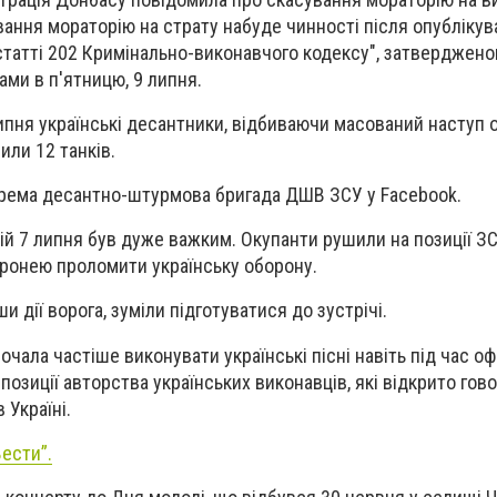
вання мораторію на страту набуде чинності після опублікув
статті 202 Кримінально-виконавчого кодексу", затверджено
ми в п'ятницю, 9 липня.
ипня українські десантники, відбиваючи масований наступ о
или 12 танків.
крема десантно-штурмова бригада ДШВ ЗСУ у Facebook.
бій 7 липня був дуже важким. Окупанти рушили на позиції З
ронею проломити українську оборону.
 дії ворога, зуміли підготуватися до зустрічі.
чала частіше виконувати українські пісні навіть під час оф
позиції авторства українських виконавців, які відкрито гов
 Україні.
ести”.