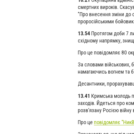
смертних вироків. Скасу
"Про внесення зміни до 
проросійськими бойовика
13.54
Протягом доби 7 л
східному напрямку, знищ
Про це повідомляє 80 о
За словами військових, 
намагаючись вогнем та б
Десантники, прорахувавши
13.41
Кримська молодь по
заходів. Йдеться про ком
розв’язану Росією війну в
Про це
повідомляє “НикВ