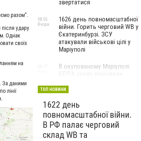
звертатися
уємо разом".
1626 день повномасштабної
08:55
Вчора
війни. Горить черговий WB у
 після удару
Єкатеринбурзі. ЗСУ
м. Однак
атакували військові цілі у
овати своїх
Маріуполі
иланням на
В окупованому Маріуполі
08:47
Вчора
БПЛА знову атакували
енергетичну інфраструктуру,
. За даними
— ВІДЕО
ТОП НОВИНИ
по лінії
в.
1622 день
повномасштабної війни.
В РФ палає черговий
склад WB та