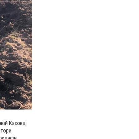
овій Каховці
втори
рипасів