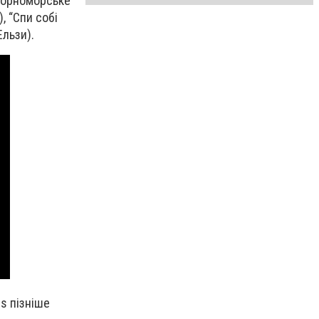
 Чорноморське
, “Спи собі
Ельзи).
s пізніше