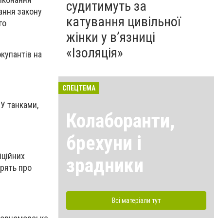
судитимуть за
ання закону
катування цивільної
го
жінки у в’язниці
«Ізоляція»
купантів на
СПЕЦТЕМА
СУ танками,
Колаборанти,
брехуни і
іційних
зрадники
орять про
Всі матеріали тут