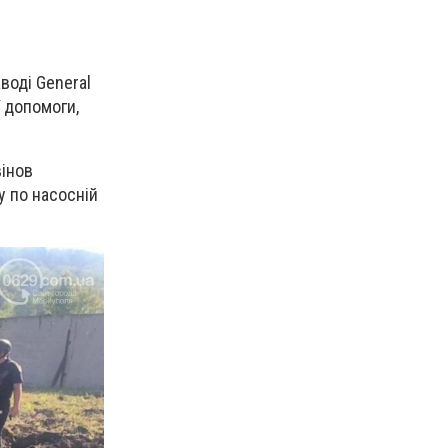
воді General
 допомоги,
вінов
у по насосній