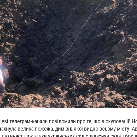
цеві телеграм-канали повідомили про те, що в окупованій Н
лахнула велика пожежа, дим від якої видно всьому місту. А
 що внаслідок атаки українських сил спалахнув склад боєп