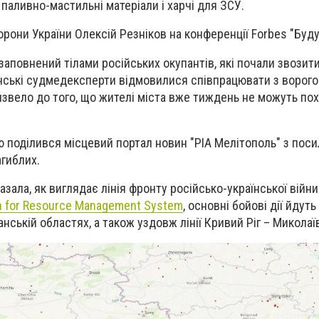
 паливно-мастильні матеріали і харчі для ЗСУ.
орони України Олексій Резніков на конференції Forbes "Буд
заповнений тілами російських окупантів, які почали звозити
нські судмедексперти відмовилися співпрацювати з ворого
звело до того, що жителі міста вже тиждень не можуть пох
 поділився місцевий портал новин "РІА Мелітополь" з пос
агиблих.
зала, як виглядає лінія фронту російсько-української війни
on for Resource Management System
, основні бойові дії йдуть 
анській областях, а також уздовж лінії Кривий Ріг – Миколаї