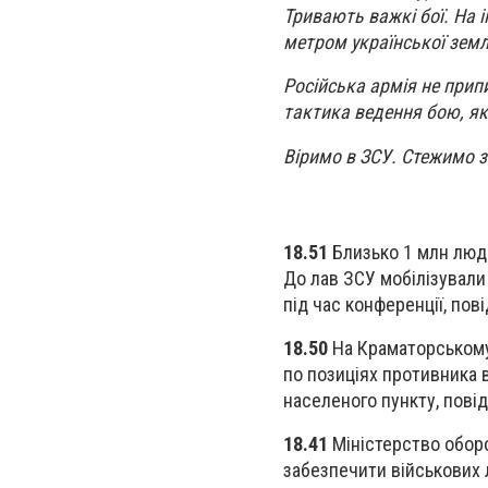
Тривають важкі бої. На 
метром української землі
Російська армія не прип
тактика ведення бою, як
Віримо в ЗСУ. Стежимо з
18.51
Близько 1 млн люд
До лав ЗСУ мобілізували 
під час конференції, пов
18.50
На Краматорському
по позиціях противника в
населеного пункту, повід
18.41
Міністерство оборо
забезпечити військових 