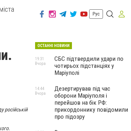
міста
Рус
ОСТАННІ НОВИНИ
и.
СБС підтвердили удари по
19:31
Вчора
чотирьох підстанціях у
-
Маріуполі
Дезертирував під час
14:44
Вчора
оборони Маріуполя і
перейшов на бік РФ:
прикордоннику повідомили
ду російській
про підозру
кого.