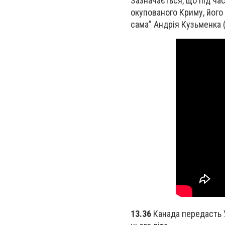
Зазначається, що під ча
окупованого Криму, його
сама” Андрія Кузьменка 
13.36
Канада передасть 