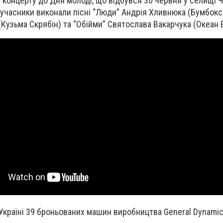
с концерту до Дня молоді, що відбувся 30 червня у селищі
 учасники виконали пісні “Люди” Андрія Хливнюка (Бумбокс)
(Кузьма Скрябін) та “Обійми” Святослава Вакарчука (Океан 
Україні 39 броньованих машин виробництва General Dynamic