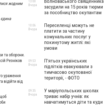
Волноваського священника
13:00
илися жодним
Вчора
засудили на 15 років тюрми
за пособництво окупантам
 єдина
Переселенці можуть не
10:06
Вчора
платити за частину
комунальних послуг у
покинутому житлі: які
умови
ки та оборони.
сій Резніков
П’ятьох українських
09:53
Вчора
підлітків евакуювали з
тимчасово окупованої
го ураження
території, - ФОТО
а відійти від
У маріупольських школах
09:35
Вчора
триває набір учнів: як
 щоб
навчатимуться діти та куди
оби