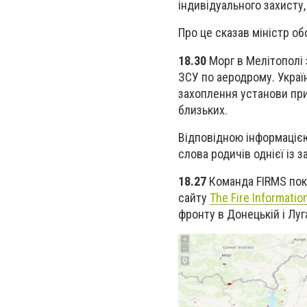
індивідуального захисту,
Про це сказав міністр об
18.30
Морг в Мелітополі 
ЗСУ по аеродрому. Украї
захоплення установи при
близьких.
Відповідною інформацією
слова родичів однієї із з
18.27
Команда FIRMS пока
сайту
The Fire Informati
фронту в Донецькій і Луг