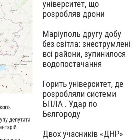
університет, що
розробляв дрони
Маріуполь другу добу
без світла: знеструмлені
всі райони, зупинилося
водопостачання
Горить університет, де
розробляли системи
БПЛА . Удар по
кого.
Бєлгороду
упу депутата
ентарій.
Двох учасників «ДНР»
виконання