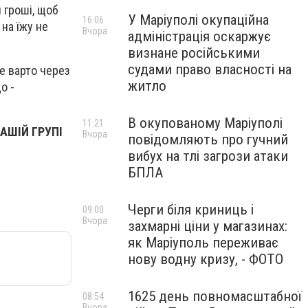
 гроші, щоб
У Маріуполі окупаційна
16:06
 на їжу не
Вчора
адміністрація оскаржує
визнане російськими
судами право власності на
е варто через
житло
о -
В окупованому Маріуполі
11:21
АШІЙ ГРУПІ
Вчора
повідомляють про гучний
вибух на тлі загрози атаки
БПЛА
Черги біля криниць і
09:00
Вчора
захмарні ціни у магазинах:
як Маріуполь переживає
нову водну кризу, - ФОТО
1625 день повномасштабної
08:54
Вчора