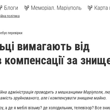
Блоги
Меморіал. Маріуполь
Карта 
ійна політика
ебує перевірки
ьці вимагають від
в компенсації за знищ
ційна адміністрація проводить з мешканцями Маріуполя, лю
замість зруйнованого, але і компенсувати знищене майно.
ру, а де я меблі візьму? де холодильник, телевізор? Все зн