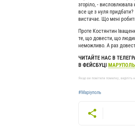
згоріло, - висловлювала 
все це з нуля придбати? Ц
вистачає. Що мені робит
Проте Костянтин Іващенк
те, що довести, що людин
неможливо. А раз довест
ЧИТАЙТЕ НАС В ТЕЛЕГ
В ФЕЙСБУЦІ
МАРУПОЛЬ
Якщо ви помітили помилку, виділіть нео
#Маріуполь