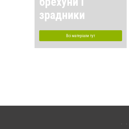
брехуни і
зрадники
Всі матеріали тут