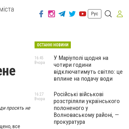
міста
Рус
ОСТАННІ НОВИНИ
У Маріуполі щодня на
16:45
Вчора
чотири години
ене
відключатимуть світло: це
вплине на подачу води
Російські військові
16:27
Вчора
розстріляли українського
полоненого у
ди просять не
Волноваському районі, —
прокуратура
ищено, все