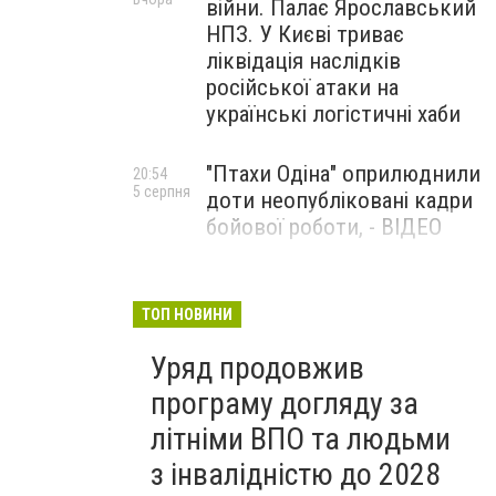
війни. Палає Ярославський
НПЗ. У Києві триває
ліквідація наслідків
російської атаки на
українські логістичні хаби
"Птахи Одіна" оприлюднили
20:54
5 серпня
доти неопубліковані кадри
бойової роботи, - ВІДЕО
Маріуполець Андрій
17:15
5 серпня
Бєдняков зіграє тата
ТОП НОВИНИ
Петрика П’яточкина у
Уряд продовжив
новому українському
фільмі, - ФОТО
програму догляду за
літніми ВПО та людьми
з інвалідністю до 2028