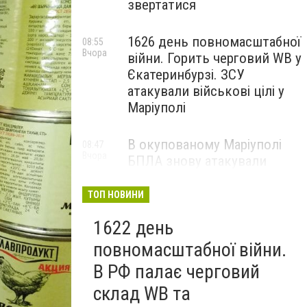
звертатися
1626 день повномасштабної
08:55
Вчора
війни. Горить черговий WB у
Єкатеринбурзі. ЗСУ
атакували військові цілі у
Маріуполі
В окупованому Маріуполі
08:47
Вчора
БПЛА знову атакували
енергетичну інфраструктуру,
— ВІДЕО
ТОП НОВИНИ
1622 день
повномасштабної війни.
В РФ палає черговий
склад WB та