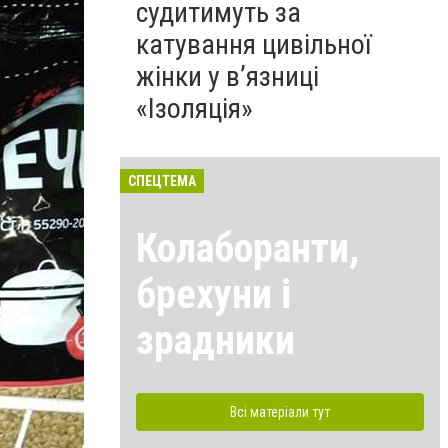
судитимуть за
катування цивільної
жінки у в’язниці
«Ізоляція»
СПЕЦТЕМА
Колаборанти,
брехуни і
зрадники
Всі матеріали тут