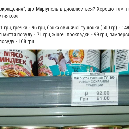
покращення", що Маріуполь відновлюється? Хорошо там тіл
утнякова.
 91 грн, гречки - 96 грн, банка свинячої тушонки (500 гр) - 1
я миття посуду - 71 грн, жіночі прокладки - 99 грн, памперси
посуду - 108 грн.