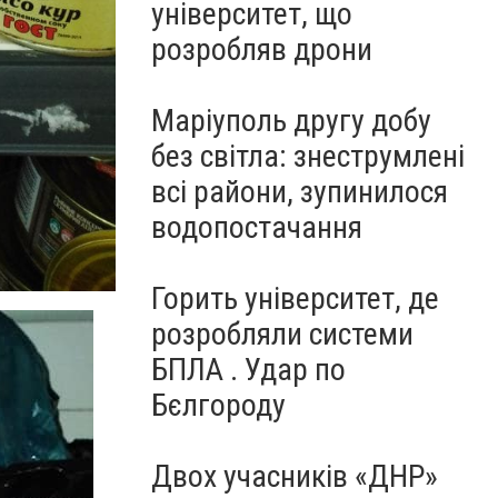
університет, що
розробляв дрони
Маріуполь другу добу
без світла: знеструмлені
всі райони, зупинилося
водопостачання
Горить університет, де
розробляли системи
БПЛА . Удар по
Бєлгороду
Двох учасників «ДНР»