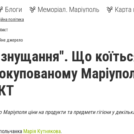
Блоги
Меморіал. Маріуполь
Карта 
ійна політика
ОФАКТ
йне джерело
 знущання". Що коїтьс
 окупованому Маріуполі
КТ
 Маріуполя ціни на продукти та предмети гігієни у декільк
упольчанка
Марія Кутнякова
.