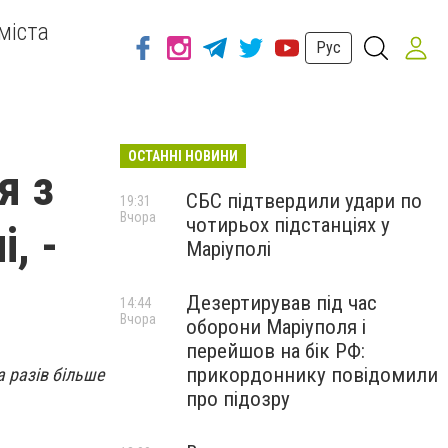
міста
Рус
ОСТАННІ НОВИНИ
я з
СБС підтвердили удари по
19:31
Вчора
чотирьох підстанціях у
, -
Маріуполі
Дезертирував під час
14:44
Вчора
оборони Маріуполя і
перейшов на бік РФ:
прикордоннику повідомили
а разів більше
про підозру