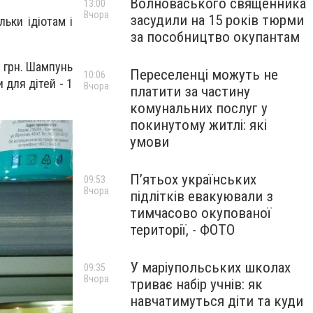
Волноваського священника
13:00
Вчора
засудили на 15 років тюрми
ьки ідіотам і
за пособництво окупантам
48 грн. Шампунь
Переселенці можуть не
10:06
 для дітей - 1
Вчора
платити за частину
комунальних послуг у
покинутому житлі: які
умови
П’ятьох українських
09:53
Вчора
підлітків евакуювали з
тимчасово окупованої
території, - ФОТО
У маріупольських школах
09:35
Вчора
триває набір учнів: як
навчатимуться діти та куди