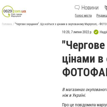
Новини
Голос міста
Редакц
Головна
"Чергове знущання". Що коїться з цінами в окупованому Маріуполі, - ФОТ
10:20, 7 липня 2022 р.
Наді
"Чергове
цінами в
ФОТОФА
В магазинах окупованого
ніж в Україні.
Про це повідомила марі