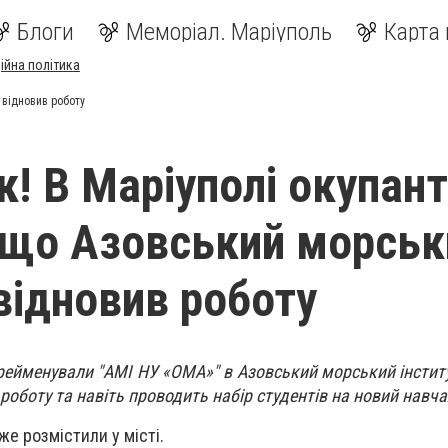
Блоги
Меморіал. Маріуполь
Карта 
ійна політика
 відновив роботу
к! В Маріуполі окупан
 що Азовський морськ
 відновив роботу
рейменували "АМІ НУ «ОМА»" в Азовський морський інститу
оботу та навіть проводить набір студентів на новий навча
е розмістили у місті.