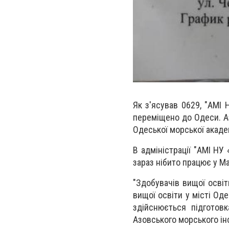
Як з'ясував 0629, "АМІ
переміщено до Одеси. Аз
Одеської морської акаде
В адміністрації "АМІ НУ
зараз нібито працює у Ма
"Здобувачів вищої осві
вищої освіти у місті Од
здійснюється підготов
Азовського морського ін