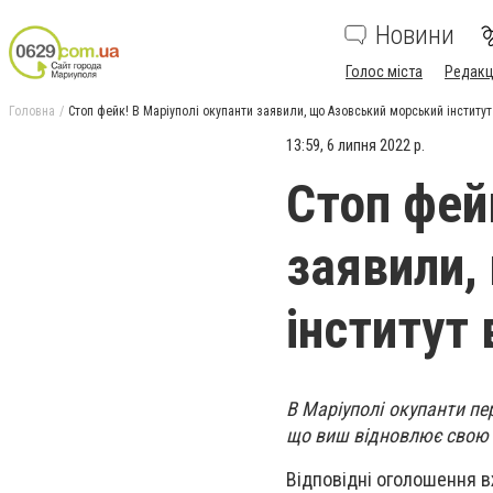
Новини
Голос міста
Редакц
Головна
Стоп фейк! В Маріуполі окупанти заявили, що Азовський морський інститут
13:59, 6 липня 2022 р.
Стоп фей
заявили,
інститут
В Маріуполі окупанти пе
що виш відновлює свою р
Відповідні оголошення вж