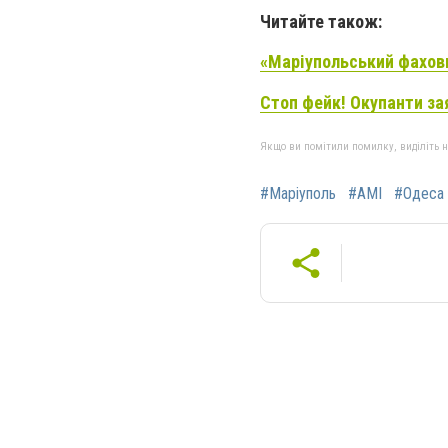
Читайте також:
«Маріупольський фахов
Стоп фейк! Окупанти за
Якщо ви помітили помилку, виділіть нео
#Маріуполь
#АМІ
#Одеса