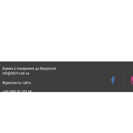
Віримо в повернення до Маріуполя
info@0629.com.ua
Журналисты сайта
+38 (096) 91 303 68
Допускається цитування матеріалів без отримання попередньої згоди 0629.com.ua за
пошукових систем гіперпосилання на цитовані статті не нижче другого абзацу в тек
Матеріали з плашками "Новини компаній", "Промо", "Партнерський матеріал", "Партнер
Реклама на сайті
Ф