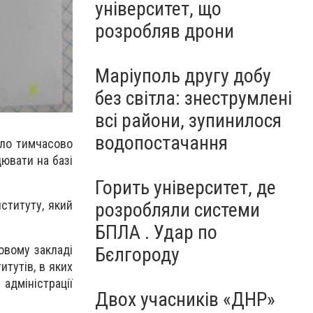
університет, що
розробляв дрони
Маріуполь другу добу
без світла: знеструмлені
всі райони, зупинилося
водопостачання
уло тимчасово
ювати на базі
Горить університет, де
ституту, який
розробляли системи
БПЛА . Удар по
овому закладі
Бєлгороду
итутів, в яких
 адміністрації
Двох учасників «ДНР»