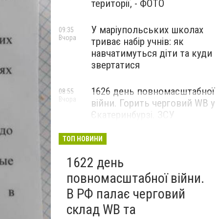
території, - ФОТО
У маріупольських школах
09:35
Вчора
триває набір учнів: як
навчатимуться діти та куди
звертатися
1626 день повномасштабної
08:55
Вчора
війни. Горить черговий WB у
Єкатеринбурзі. ЗСУ
атакували військові цілі у
Маріуполі
ТОП НОВИНИ
1622 день
повномасштабної війни.
В РФ палає черговий
склад WB та