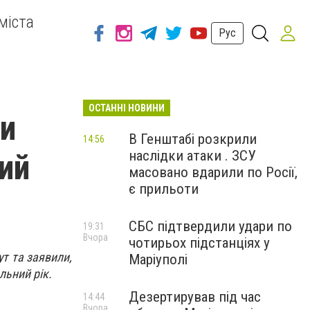
міста
Рус
ОСТАННІ НОВИНИ
ти
В Генштабі розкрили
14:56
наслідки атаки . ЗСУ
ий
масовано вдарили по Росії,
є прильоти
СБС підтвердили удари по
19:31
Вчора
чотирьох підстанціях у
т та заявили,
Маріуполі
льний рік.
Дезертирував під час
14:44
Вчора