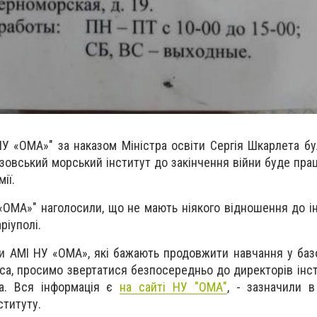
 НУ «ОМА»" за наказом Міністра освіти Сергія Шкарлета б
овський морський інститут до закінчення війни буде прац
мії.
 «ОМА»" наголосили, що не мають ніякого відношення до ін
ріуполі.
ти АМІ НУ «ОМА», які бажають продовжити навчання у баз
еса, просимо звертатися безпосередньо до директорів інст
ка. Вся інформація є
на сайті НУ "ОМА"
, - зазначили в
ституту.