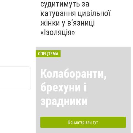
судитимуть за
катування цивільної
жінки у в’язниці
«Ізоляція»
СПЕЦТЕМА
Колаборанти,
брехуни і
зрадники
Всі матеріали тут