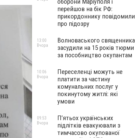
оборони Маріуполя і
перейшов на бік РФ:
прикордоннику повідомили
про підозру
Волноваського священника
13:00
Вчора
засудили на 15 років тюрми
за пособництво окупантам
Переселенці можуть не
10:06
Вчора
платити за частину
комунальних послуг у
покинутому житлі: які
умови
П’ятьох українських
09:53
Вчора
підлітків евакуювали з
тимчасово окупованої