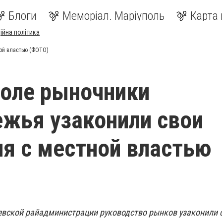
Блоги
Меморіал. Маріуполь
Карта 
ійна політика
ой властью (ФОТО)
оле рыночники
жья узаконили свои
я с местной властью
вской райадминистрации руководство рынков узаконили 