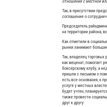
отношения с местной вл
Так, в присутствии пре
соглашение о сотруднич
Председатель райадмини
на территории района, в
Как отметили в социаль
рынки занимают большие 
Так, владелец торговых 
как меценат, помогает 
боксерскому клубу, а н
пришли с письмом о пом
есть все основания, к п
услуге у местных власт
будет учтен, планирует
также провести социал
друг к другу.