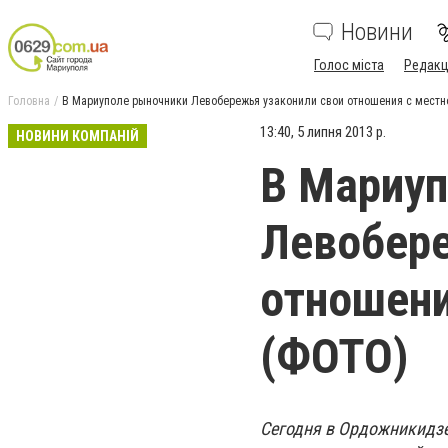
Новини
Голос міста
Редакц
Головна
В Мариуполе рыночники Левобережья узаконили свои отношения с местн
13:40, 5 липня 2013 р.
НОВИНИ КОМПАНІЙ
В Мариуп
Левобере
отношени
(ФОТО)
Сегодня в Ордожникидзе