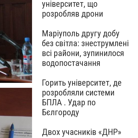
університет, що
розробляв дрони
Маріуполь другу добу
без світла: знеструмлені
всі райони, зупинилося
водопостачання
Горить університет, де
розробляли системи
БПЛА . Удар по
Бєлгороду
Двох учасників «ДНР»