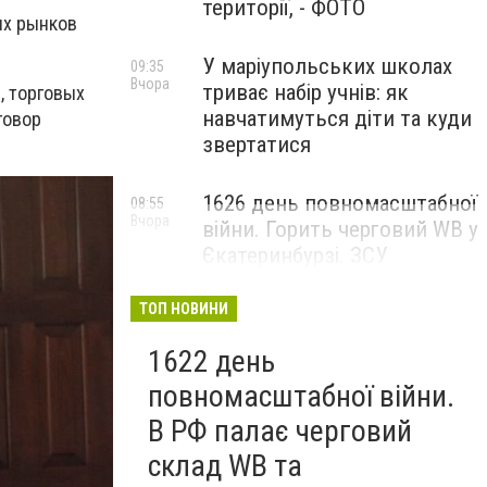
території, - ФОТО
ых рынков
У маріупольських школах
09:35
Вчора
триває набір учнів: як
, торговых
навчатимуться діти та куди
говор
звертатися
1626 день повномасштабної
08:55
Вчора
війни. Горить черговий WB у
Єкатеринбурзі. ЗСУ
атакували військові цілі у
Маріуполі
ТОП НОВИНИ
1622 день
повномасштабної війни.
В РФ палає черговий
склад WB та