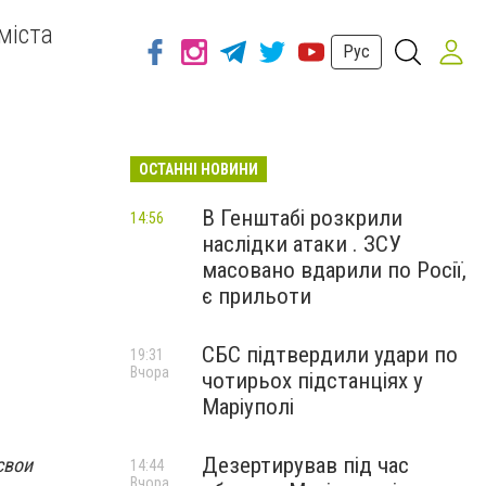
міста
Рус
ОСТАННІ НОВИНИ
В Генштабі розкрили
14:56
наслідки атаки . ЗСУ
масовано вдарили по Росії,
є прильоти
СБС підтвердили удари по
19:31
Вчора
чотирьох підстанціях у
Маріуполі
Дезертирував під час
свои
14:44
Вчора