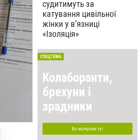
судитимуть за
катування цивільної
жінки у в’язниці
«Ізоляція»
СПЕЦТЕМА
Колаборанти,
брехуни і
зрадники
Всі матеріали тут