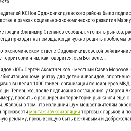
асти.
дседателей КСНов Орджоникидзевского района было подпи
естве в рамках социально-экономического развития Мариу
страции Владимир Степанов сообщил, что пять рынков, р
сегда приходят на помощь, когда нужно решить проблемы р
но-экономическом отделе Ордожникидзевской райадминис
территории и им, как говорится, сам Бог велел.
рядов «ЮГ» Сергей Аксютченков - местный Савва Морозов -
реабилитационному центру для детей-инвалидов, спортивн
едавно выделил 1000 гривен организации пенсионеров МВД,
ощи. Теперь же, после подписания соглашения, у Сергея А
римеру, просить о расширении территории рынка или еще о
ей. Жалобы о том, что излишний шум мешает жителям окре
ся произвести
монтаж звукоизоляции
торговых ларьков и п
ьную рекламу, призывающую быть вежливыми и доброжела