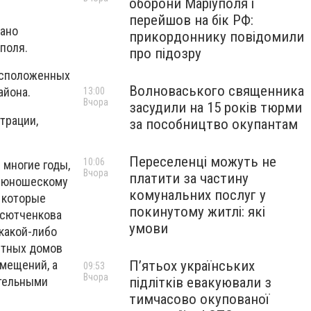
оборони Маріуполя і
перейшов на бік РФ:
сано
прикордоннику повідомили
поля.
про підозру
асположенных
Волноваського священника
айона.
13:00
Вчора
засудили на 15 років тюрми
трации,
за пособництво окупантам
Переселенці можуть не
10:06
 многие годы,
Вчора
платити за частину
о-юношескому
комунальних послуг у
 которые
покинутому житлі: які
ксютченкова
умови
 какой-либо
стных домов
омещений, а
П’ятьох українських
09:53
Вчора
тельными
підлітків евакуювали з
тимчасово окупованої