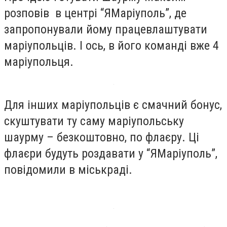
розповів в центрі “ЯМаріуполь”, де
запропонували йому працевлаштувати
маріупольців. І ось, в його команді вже 4
маріупольця.
Для інших маріупольців є смачний бонус,
скуштувати ту саму маріупольську
шаурму – безкоштовно, по флаєру. Ці
флаєри будуть роздавати у “ЯМаріуполь”,
повідомили в міськраді.