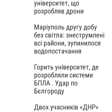
університет, що
розробляв дрони
Маріуполь другу добу
без світла: знеструмлені
всі райони, зупинилося
водопостачання
Горить університет, де
розробляли системи
БПЛА . Удар по
Бєлгороду
Двох учасників «ДНР»