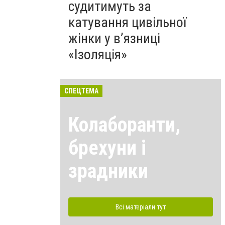
судитимуть за
катування цивільної
жінки у в’язниці
«Ізоляція»
СПЕЦТЕМА
Колаборанти,
брехуни і
зрадники
Всі матеріали тут