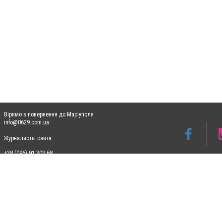
Віримо в повернення до Маріуполя
info@0629.com.ua
Журналисты сайта
+38 (096) 91 303 68
Допускається цитування матеріалів без отримання попередньої згоди 0629.com.ua за
пошукових систем гіперпосилання на цитовані статті не нижче другого абзацу в тек
Матеріали з плашками "Новини компаній", "Промо", "Партнерський матеріал", "Партнер
Реклама на сайті
Ф