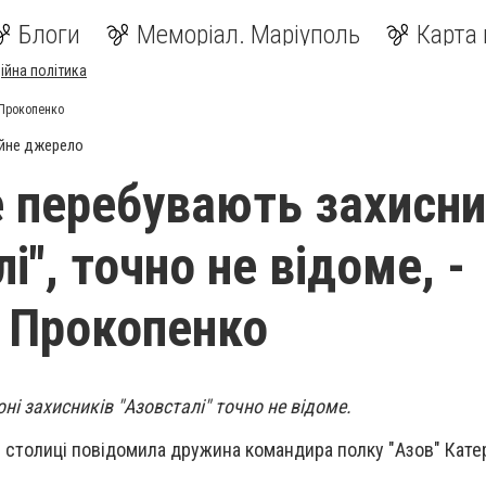
Блоги
Меморіал. Маріуполь
Карта 
ійна політика
а Прокопенко
йне джерело
е перебувають захисн
і", точно не відоме, -
 Прокопенко
ні захисників "Азовсталі" точно не відоме.
 в столиці повідомила дружина командира полку "Азов" Кате