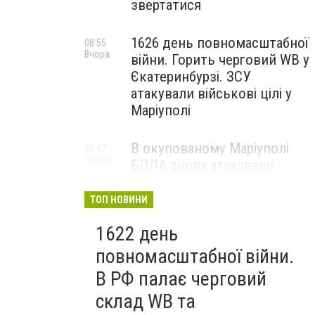
звертатися
1626 день повномасштабної
08:55
Вчора
війни. Горить черговий WB у
Єкатеринбурзі. ЗСУ
атакували військові цілі у
Маріуполі
В окупованому Маріуполі
08:47
Вчора
БПЛА знову атакували
енергетичну інфраструктуру,
— ВІДЕО
ТОП НОВИНИ
1622 день
повномасштабної війни.
В РФ палає черговий
склад WB та