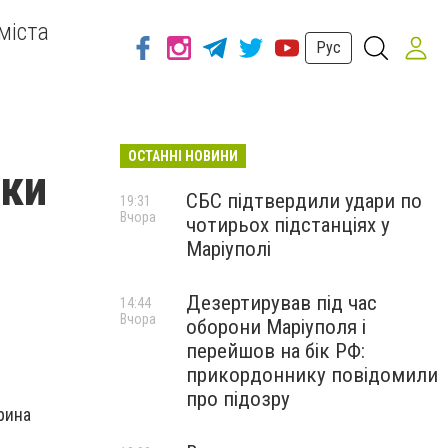
міста
Рус
ОСТАННІ НОВИНИ
ики
СБС підтвердили удари по
19:31
Вчора
чотирьох підстанціях у
Маріуполі
Дезертирував під час
14:44
Вчора
оборони Маріуполя і
перейшов на бік РФ:
прикордоннику повідомили
про підозру
рина