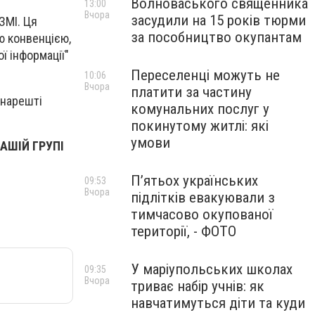
Волноваського священника
13:00
Вчора
засудили на 15 років тюрми
ЗМІ. Ця
за пособництво окупантам
ю конвенцією,
ї інформації"
Переселенці можуть не
10:06
Вчора
платити за частину
 нарешті
комунальних послуг у
покинутому житлі: які
умови
АШІЙ ГРУПІ
П’ятьох українських
09:53
Вчора
підлітків евакуювали з
тимчасово окупованої
території, - ФОТО
У маріупольських школах
09:35
Вчора
триває набір учнів: як
навчатимуться діти та куди