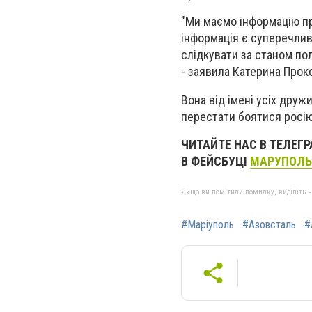
"Ми маємо інформацію пр
інформація є суперечлив
слідкувати за станом по
- заявила Катерина Прок
Вона від імені усіх дру
перестати боятися росію 
ЧИТАЙТЕ НАС В ТЕЛЕГ
В ФЕЙСБУЦІ
МАРУПОЛЬ
Якщо ви помітили помилку, виділіть нео
#Маріуполь
#Азовсталь
#