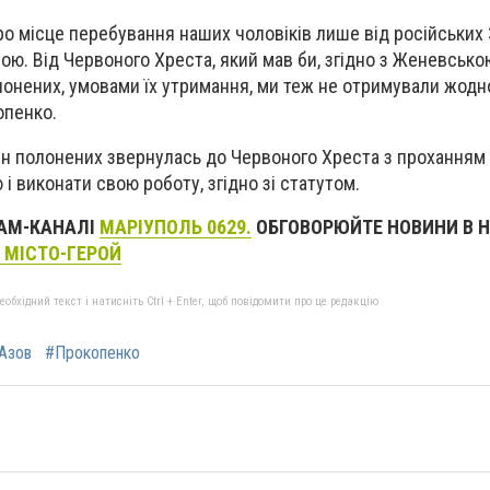
о місце перебування наших чоловіків лише від російських 
ою. Від Червоного Хреста, який мав би, згідно з Женевсько
лонених, умовами їх утримання, ми теж не отримували жодно
опенко.
жин полонених звернулась до Червоного Хреста з проханням
і виконати свою роботу, згідно зі статутом.
РАМ-КАНАЛІ
МАРІУПОЛЬ 0629.
ОБГОВОРЮЙТЕ НОВИНИ В Н
 МІСТО-ГЕРОЙ
бхідний текст і натисніть Ctrl + Enter, щоб повідомити про це редакцію
Азов
#Прокопенко