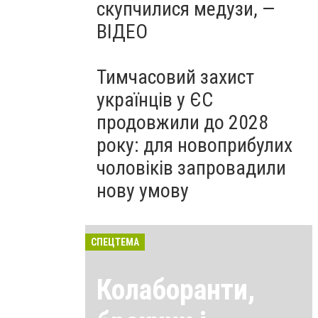
скупчилися медузи, —
ВІДЕО
Тимчасовий захист
українців у ЄС
продовжили до 2028
року: для новоприбулих
чоловіків запровадили
нову умову
СПЕЦТЕМА
Колаборанти,