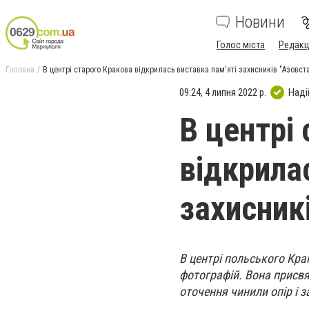
Новини
Голос міста
Редакц
Головна
В центрі старого Кракова відкрилась виставка пам'яті захисників "Азовста
09:24, 4 липня 2022 р.
Наді
В центрі
відкрила
захисникі
В центрі польського Кра
фотографій. Вона присвяч
оточення чинили опір і 