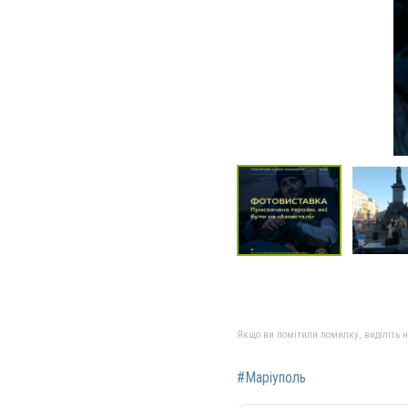
Якщо ви помітили помилку, виділіть нео
#Маріуполь