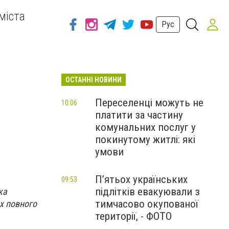
міста
Рус
ОСТАННІ НОВИНИ
Переселенці можуть не
10:06
платити за частину
комунальних послуг у
покинутому житлі: які
умови
П’ятьох українських
09:53
підлітків евакуювали з
ка
тимчасово окупованої
ах повного
території, - ФОТО