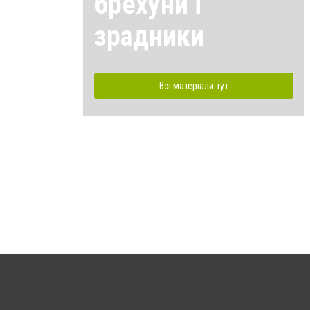
брехуни і
зрадники
Всі матеріали тут