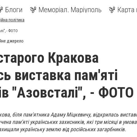
Блоги
Меморіал. Маріуполь
Карта 
ійна політика
лі", - ФОТО
йне джерело
 старого Кракова
сь виставка пам'яті
в "Азовсталі", - ФОТО
кова, біля пам'ятника Адаму Міцкевичу, відкрилась вистав
ена пам'яті українських захисників, які три місяці в умов
захищали українську землю від російських загарбників.