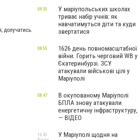
У маріупольських школах
09:35
триває набір учнів: як
навчатимуться діти та куди
я, долучатись.
звертатися
1626 день повномасштабної
08:55
війни. Горить черговий WB у
Єкатеринбурзі. ЗСУ
атакували військові цілі у
Маріуполі
В окупованому Маріуполі
08:47
БПЛА знову атакували
енергетичну інфраструктуру,
— ВІДЕО
У Маріуполі щодня на
16:45
Вчора