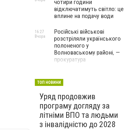
чотири години
відключатимуть світло: це
вплине на подачу води
Російські військові
16:27
Вчора
розстріляли українського
полоненого у
Волноваському районі, —
прокуратура
У Маріуполі окупаційна
16:06
Вчора
адміністрація оскаржує
ТОП НОВИНИ
визнане російськими
Уряд продовжив
судами право власності на
житло
програму догляду за
літніми ВПО та людьми
з інвалідністю до 2028