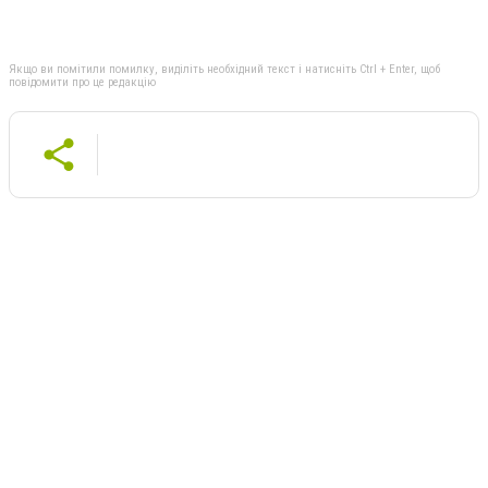
Якщо ви помітили помилку, виділіть необхідний текст і натисніть Ctrl + Enter, щоб
повідомити про це редакцію