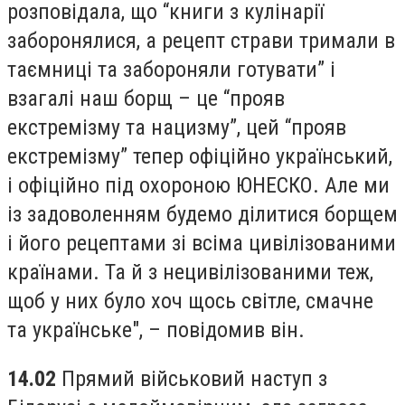
розповідала, що “книги з кулінарії
заборонялися, а рецепт страви тримали в
таємниці та забороняли готувати” і
взагалі наш борщ – це “прояв
екстремізму та нацизму”, цей “прояв
екстремізму” тепер офіційно український,
і офіційно під охороною ЮНЕСКО. Але ми
із задоволенням будемо ділитися борщем
і його рецептами зі всіма цивілізованими
країнами. Та й з нецивілізованими теж,
щоб у них було хоч щось світле, смачне
та українське", – повідомив він.
14.02
Прямий військовий наступ з