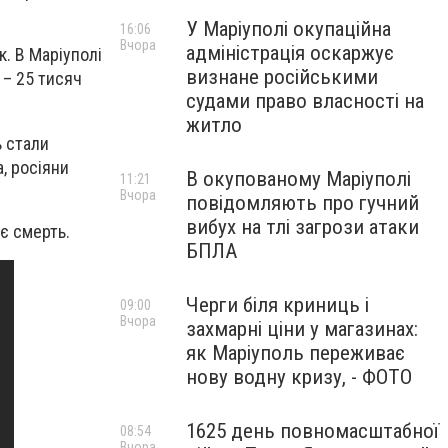
У Маріуполі окупаційна
16:06
Вчора
адміністрація оскаржує
к. В Маріуполі
визнане російськими
 – 25 тисяч
судами право власності на
житло
ь стали
а, росіяни
В окупованому Маріуполі
11:21
Вчора
повідомляють про гучний
вибух на тлі загрози атаки
ає смерть.
БПЛА
Черги біля криниць і
09:00
Вчора
захмарні ціни у магазинах:
як Маріуполь переживає
нову водну кризу, - ФОТО
1625 день повномасштабної
08:54
Вчора