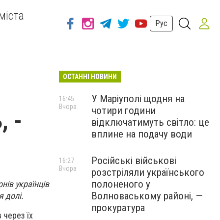
міста
Рус
ОСТАННІ НОВИНИ
У Маріуполі щодня на
16:45
Вчора
чотири години
, -
відключатимуть світло: це
вплине на подачу води
Російські військові
16:27
Вчора
розстріляли українського
полоненого у
нів українців
Волноваському районі, —
я долі.
прокуратура
 через їх