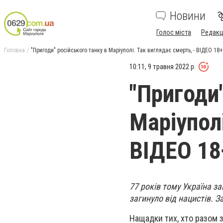
Новини
Голос міста
Редакц
Головна
"Пригоди" російського танку в Маріуполі. Так виглядає смерть, - ВІДЕО 18+
10:11, 9 травня 2022 р.
"Пригоди"
Маріуполі
ВІДЕО 18
77 років тому Україна за
загинуло від нацистів. З
Нащадки тих, хто разом з