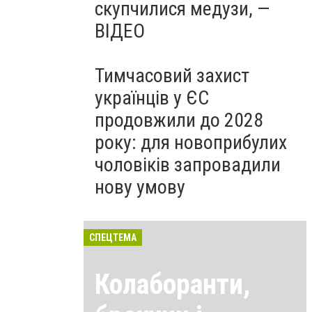
скупчилися медузи, —
ВІДЕО
Тимчасовий захист
українців у ЄС
продовжили до 2028
року: для новоприбулих
чоловіків запровадили
нову умову
СПЕЦТЕМА
Колаборанти,