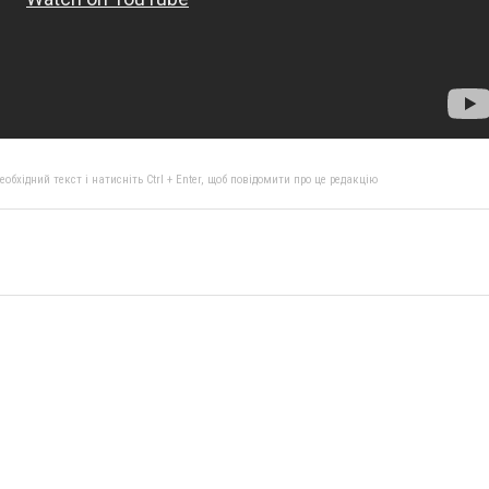
бхідний текст і натисніть Ctrl + Enter, щоб повідомити про це редакцію