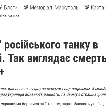
Блоги
Меморіал. Маріуполь
Карта 
ійна політика
 російського танку в
. Так виглядає смерть
+
платила величезну ціну за перемогу над нацизмом. 8 мільйо
араз українців вбивають рашисти. І в цьому є страшна іроні
 українцями боролися за Гітлером, зараз вбивають українців