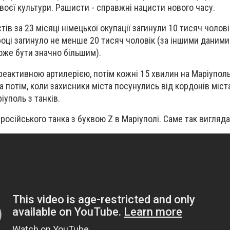
своєї культури. Рашисти - справжні нацисти нового часу.
тів за 23 місяці німецької окупації загинули 10 тисяч чолові
році загинуло не менше 20 тисяч чоловік (за іншими даними
може бути значно більшим).
реактивною артилерією, потім кожні 15 хвилин на Маріупол
 а потім, коли захисники міста посунулись від кордонів міст
уполь з танків.
російського танка з буквою Z в Маріуполі. Саме так вигляд