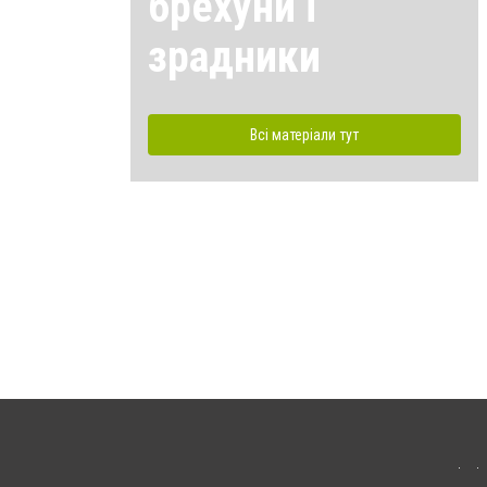
брехуни і
зрадники
Всі матеріали тут