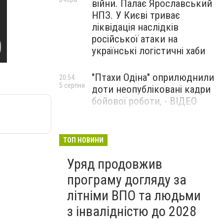
війни. Палає Ярославський
НПЗ. У Києві триває
ліквідація наслідків
російської атаки на
українські логістичні хаби
"Птахи Одіна" оприлюднили
20:54
5 серпня
доти неопубліковані кадри
бойової роботи, - ВІДЕО
Маріуполець Андрій
17:15
5 серпня
Бєдняков зіграє тата
ТОП НОВИНИ
Петрика П’яточкина у
Уряд продовжив
новому українському
фільмі, - ФОТО
програму догляду за
літніми ВПО та людьми
з інвалідністю до 2028