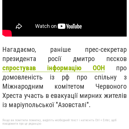
Нагадаємо, раніше
прес-секретар
президента росії дмитро пєсков
спростував інформацію ООН
про
домовленість із рф про спільну з
Міжнародним комітетом Червоного
Хреста участь в евакуації мирних жителів
із маріупольської "Азовсталі".
Якщо ви помітили помилку, виділіть необхідний текст і натисніть Ctrl + Enter, щоб
повідомити про це редакцію