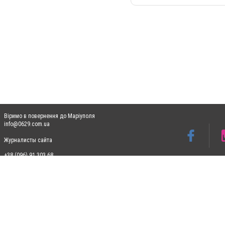
Віримо в повернення до Маріуполя
info@0629.com.ua
Журналисты сайта
+38 (096) 91 303 68
Допускається цитування матеріалів без отримання попередньої згоди 0629.com.ua за
пошукових систем гіперпосилання на цитовані статті не нижче другого абзацу в тек
Матеріали з плашками "Новини компаній", "Промо", "Партнерський матеріал", "Партнер
Реклама на сайті
Ф