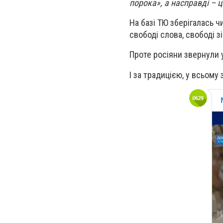
порока», а насправді – 
На базі ТЮ зберігалась ч
свободі слова, свободі з
Проте росіяни звернули у
І за традицією, у всьом