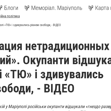
Блоги
Меморіал. Маріуполь
Карта 
ійна політика
лі «ТЮ» і здивувались рівнем свободи, - ВІДЕО
ация нетрадиционных
ий». Окупанти відшук
і «ТЮ» і здивувались
вободи, - ВІДЕО
ій у Маріуполі російськи окупанти відшукали «гнездо разв