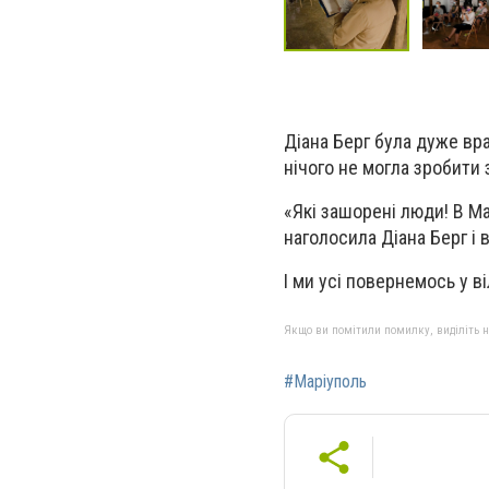
Діана Берг була дуже вр
нічого не могла зробити
«Які зашорені люди! В Ма
наголосила Діана Берг і
І ми усі повернемось у в
Якщо ви помітили помилку, виділіть нео
#Маріуполь