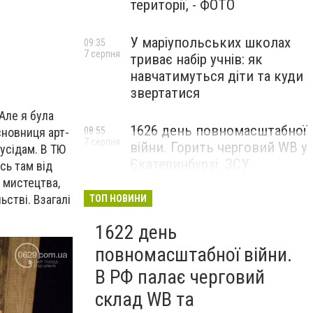
території, - ФОТО
У маріупольських школах
09:35
7 серпня
триває набір учнів: як
навчатимуться діти та куди
звертатися
Але я була
1626 день повномасштабної
сновниця арт-
08:55
7 серпня
війни. Горить черговий WB у
усідам. В ТЮ
Єкатеринбурзі. ЗСУ
сь там від
атакували військові цілі у
 мистецтва,
Маріуполі
ьстві. Взагалі
ТОП НОВИНИ
1622 день
повномасштабної війни.
В РФ палає черговий
склад WB та