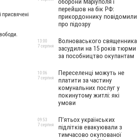
оборони Маріуполя і
перейшов на бік РФ:
кі присвячені
прикордоннику повідомили
про підозру
свободи.
Волноваського священника
13:00
7 серпня
засудили на 15 років тюрми
за пособництво окупантам
Переселенці можуть не
10:06
7 серпня
платити за частину
комунальних послуг у
покинутому житлі: які
умови
П’ятьох українських
09:53
7 серпня
підлітків евакуювали з
тимчасово окупованої