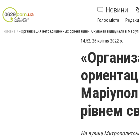
Новини
Голос міста
Редакц
Головна
«Организация нетрадиционных ориентаций». Окупанти відшукали в Маріупо
14:52, 26 квітня 2022 р.
«Организ
ориентац
Маріупол
рівнем с
На вулиці Митрополитськ