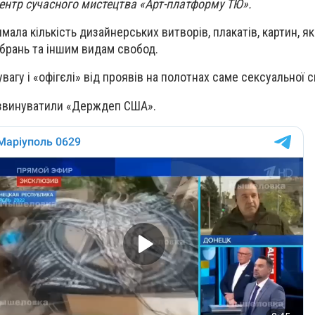
центр сучасного мистецтва «Арт-платформу ТЮ».
имала кількість дизайнерських витворів, плакатів, картин, я
ібрань та іншим видам свобод.
вагу і «офігєлі» від проявів на полотнах саме сексуальної 
у звинуватили «Держдеп США».