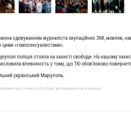
ажена здивуванням журналіста окупаційних ЗМІ, мовляв, наві
 з цими «гомосексуалистами».
ріуполі поліція стояла на захисті свободи. На нашому захист
 висловила впевненість у тому, що ТЮ обов’язково повернет
ільний український Маріуполь.
бхідний текст і натисніть Ctrl + Enter, щоб повідомити про це редакцію