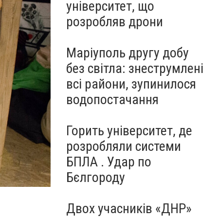
університет, що
розробляв дрони
Маріуполь другу добу
без світла: знеструмлені
всі райони, зупинилося
водопостачання
Горить університет, де
розробляли системи
БПЛА . Удар по
Бєлгороду
Двох учасників «ДНР»