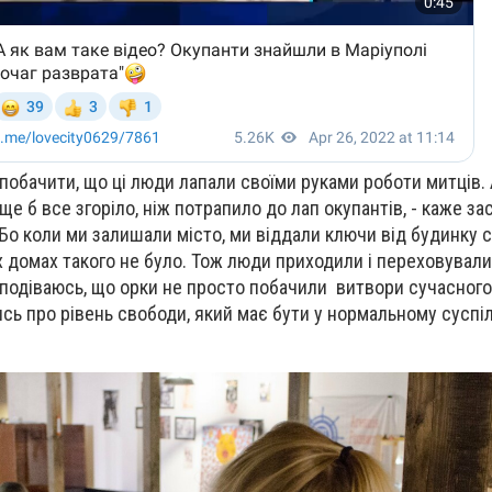
побачити, що ці люди лапали своїми руками роботи митців. 
ще б все згоріло, ніж потрапило до лап окупантів, - каже за
 Бо коли ми залишали місто, ми віддали ключи від будинку с
их домах такого не було. Тож люди приходили і переховували
 сподіваюсь, що орки не просто побачили витвори сучасного
сь про рівень свободи, який має бути у нормальному суспіл