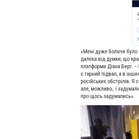
«Мені дуже боляче було 
далека від думки, що кра
платформи Діана Берг. –
є гарний підвал, а в інш
російських обстрілів. Я
але, можливо, і задумали
про щось задумались».