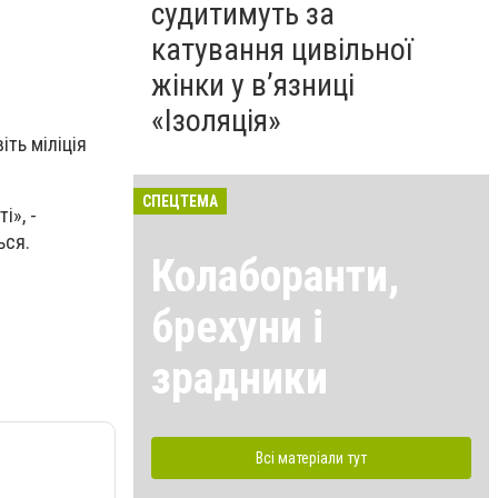
судитимуть за
катування цивільної
жінки у в’язниці
«Ізоляція»
ть міліція
СПЕЦТЕМА
і», -
ься.
Колаборанти,
брехуни і
зрадники
Всі матеріали тут