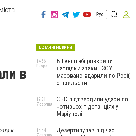
міста
Рус
ОСТАННІ НОВИНИ
В Генштабі розкрили
14:56
Вчора
наслідки атаки . ЗСУ
али в
масовано вдарили по Росії,
є прильоти
СБС підтвердили удари по
19:31
7 серпня
чотирьох підстанціях у
Маріуполі
Дезертирував під час
рата и
14:44
7 серпня