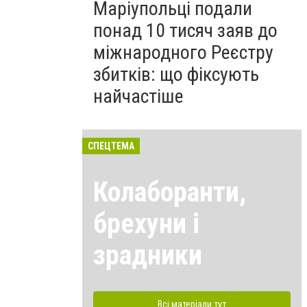
Маріупольці подали
понад 10 тисяч заяв до
міжнародного Реєстру
збитків: що фіксують
найчастіше
СПЕЦТЕМА
Колаборанти,
брехуни і
зрадники
Всі матеріали тут