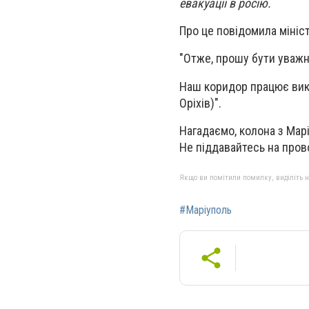
евакуації в росію.
Про це повідомила мініс
"Отже, прошу бути уважн
Наш коридор працює вик
Оріхів)".
Нагадаємо, колона з Мар
Не піддавайтесь на прово
Якщо ви помітили помилку, виділіть нео
#Маріуполь