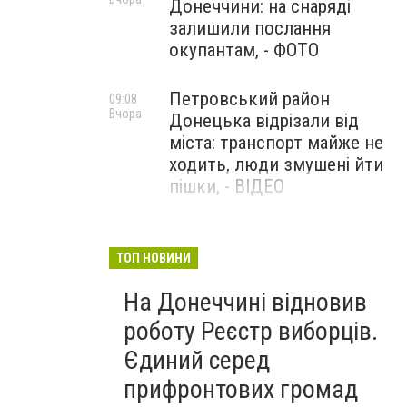
Донеччини: на снаряді
залишили послання
окупантам, - ФОТО
Петровський район
09:08
Вчора
Донецька відрізали від
міста: транспорт майже не
ходить, люди змушені йти
пішки, - ВІДЕО
1624 день повномасштабної
08:54
Вчора
війни. РФ вдарила
ТОП НОВИНИ
«Іскандерами» по Київщині і
На Донеччині відновив
столиці. 15 людей загинули.
В Росії палають
роботу Реєстр виборців.
енергопідстанції та
Єдиний серед
черговий WB
прифронтових громад