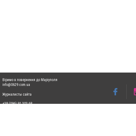
Віримо в повернення до Маріуполя
info@0629.com.ua
Журналисты сайта
+38 (096) 91 303 68
Допускається цитування матеріалів без отримання попередньої згоди 0629.com.ua за
пошукових систем гіперпосилання на цитовані статті не нижче другого абзацу в тек
Матеріали з плашками "Новини компаній", "Промо", "Партнерський матеріал", "Партнер