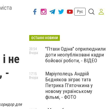
міста
Рус
ОСТАННІ НОВИНИ
"Птахи Одіна" оприлюднили
20:54
Вчора
доти неопубліковані кадри
і не
бойової роботи, - ВІДЕО
 -
Маріуполець Андрій
17:15
Вчора
Бєдняков зіграє тата
Петрика П’яточкина у
новому українському
фільмі, - ФОТО
 коридор для