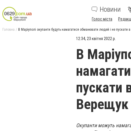
Новини
Голос міста
Редакц
Головна
В Маріуполі окупанти будуть намагатися обманювати людей і не пускати в
12:34, 23 квітня 2022 р.
В Маріуп
намагати
пускати 
Верещук
Окупанти можуть намагат