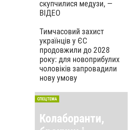
скупчилися медузи, —
ВІДЕО
Тимчасовий захист
українців у ЄС
продовжили до 2028
року: для новоприбулих
чоловіків запровадили
нову умову
СПЕЦТЕМА
Колаборанти,