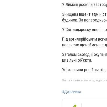
У Лимані росіяни застос
Знищена вщент адмініст
будинок. За попередньою
У Світлодарську вночі п
Під артилерійським вог
поранено щонайменше д
Загалом сьогодні окупан
цивільні об'єкти.
Усі злочини російської а
Якщо ви помітили помилку, виділіть нео
#Донеччина