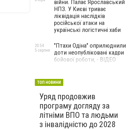
війни. Палає Ярославський
НПЗ. У Києві триває
ліквідація наслідків
російської атаки на
українські логістичні хаби
"Птахи Одіна" оприлюднили
20:54
5 серпня
доти неопубліковані кадри
бойової роботи, - ВІДЕО
Маріуполець Андрій
17:15
5 серпня
Бєдняков зіграє тата
ТОП НОВИНИ
Петрика П’яточкина у
Уряд продовжив
новому українському
фільмі, - ФОТО
програму догляду за
літніми ВПО та людьми
з інвалідністю до 2028