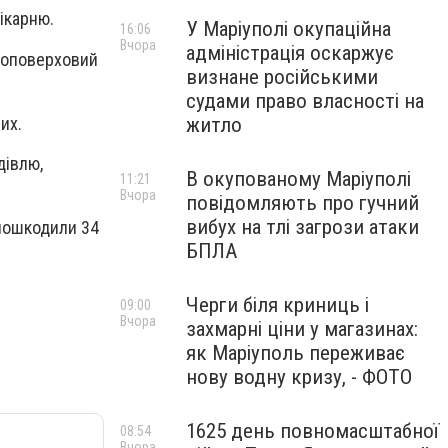
ікарню.
У Маріуполі окупаційна
16:06
Вчора
адміністрація оскаржує
топоверховий
визнане російськими
судами право власності на
их.
житло
дівлю,
В окупованому Маріуполі
11:21
Вчора
повідомляють про гучний
вибух на тлі загрози атаки
 пошкодили 34
БПЛА
Черги біля криниць і
09:00
Вчора
захмарні ціни у магазинах:
як Маріуполь переживає
нову водну кризу, - ФОТО
1625 день повномасштабної
08:54
Вчора