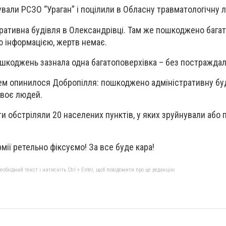
ували РСЗО “Ураган” і поцілили в Обласну травматологічну л
ративна будівля в Олександрівці. Там же пошкоджено бага
 інформацією, жертв немає.
ошкоджень зазнала одна багатоповерхівка – без постраждал
нем опинилося Добропілля: пошкоджено адміністративну бу
воє людей.
ти обстріляли 20 населених пунктів, у яких зруйнували або
рмії ретельно фіксуємо! За все буде кара!
бхідний текст і натисніть Ctrl + Enter, щоб повідомити про це редакцію