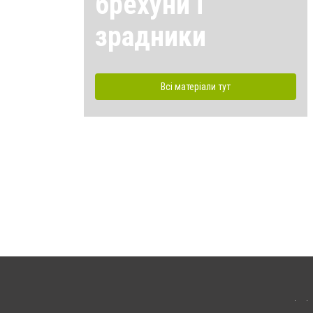
брехуни і
зрадники
Всі матеріали тут