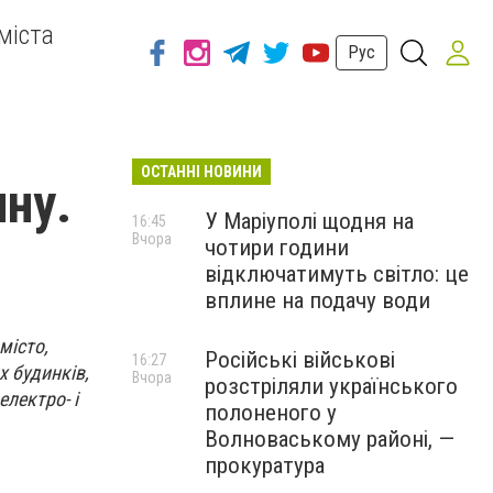
міста
Рус
ОСТАННІ НОВИНИ
ну.
У Маріуполі щодня на
16:45
Вчора
чотири години
відключатимуть світло: це
вплине на подачу води
місто,
Російські військові
16:27
 будинків,
Вчора
розстріляли українського
лектро- і
полоненого у
Волноваському районі, —
прокуратура