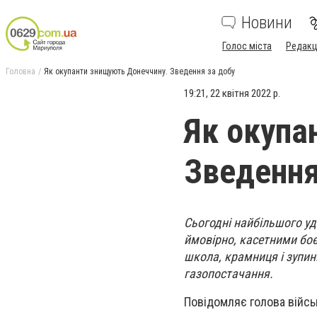
Новини
Голос міста
Редакц
Головна
Як окупанти знищують Донеччину. Зведення за добу
19:21, 22 квітня 2022 р.
Як окупа
Зведення
Сьогодні найбільшого уда
ймовірно, касетними боє
школа, крамниця і зупин
газопостачання.
Повідомляє голова війсь