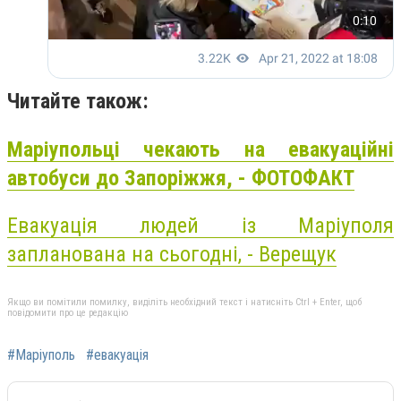
Читайте також:
Маріупольці чекають на евакуаційні
автобуси до Запоріжжя, - ФОТОФАКТ
Евакуація людей із Маріуполя
запланована на сьогодні, - Верещук
Якщо ви помітили помилку, виділіть необхідний текст і натисніть Ctrl + Enter, щоб
повідомити про це редакцію
#Маріуполь
#евакуація