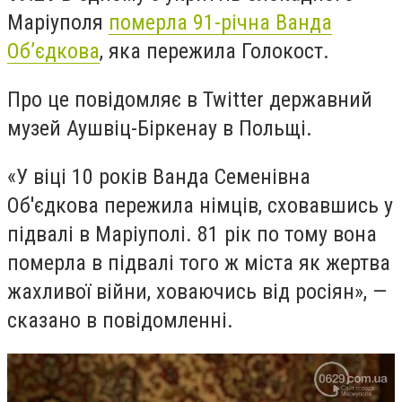
Маріуполя
померла 91-річна Ванда
Об’єдкова
, яка пережила Голокост.
Про це повідомляє в Twitter державний
музей Аушвіц-Біркенау в Польщі.
«У віці 10 років Ванда Семенівна
Об'єдкова пережила німців, сховавшись у
підвалі в Маріуполі. 81 рік по тому вона
померла в підвалі того ж міста як жертва
жахливої війни, ховаючись від росіян», —
сказано в повідомленні.