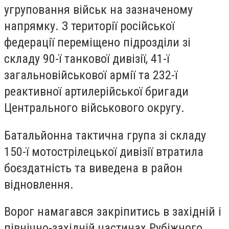
угруповання військ на зазначеному
напрямку. З території російської
федерації переміщено підрозділи зі
складу 90-ї танкової дивізії, 41-ї
загальновійськової армії та 232-ї
реактивної артилерійської бригади
Центрального військового округу.
Батальйонна тактична група зі складу
150-ї мотострілецької дивізії втратила
боєздатність та виведена в район
відновлення.
Ворог намагався закріпитись в західній і
північно-західній частинах Рубіжного.