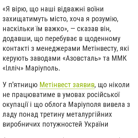
«Я вірю, що наші відважні воїни
захищатимуть місто, хоча я розумію,
наскільки їм важко», — сказав він,
додавши, що перебуває в щоденному
контакті з менеджерами Метінвесту, які
керують заводами «Азовсталь» та ММК
«Ілліч» Маріуполь.
У п'ятницю
Метінвест заявив
, що ніколи
не працюватиме в умовах російської
окупації і що облога Маріуполя вивела з
ладу понад третину металургійних
виробничих потужностей України