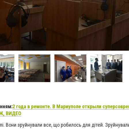
анням:
2 года в ремонте. В Мариуполе открыли суперсовр
Ж, ВИДЕО
лі. Вони зруйнували все, що робилось для дітей. Зруйнувал