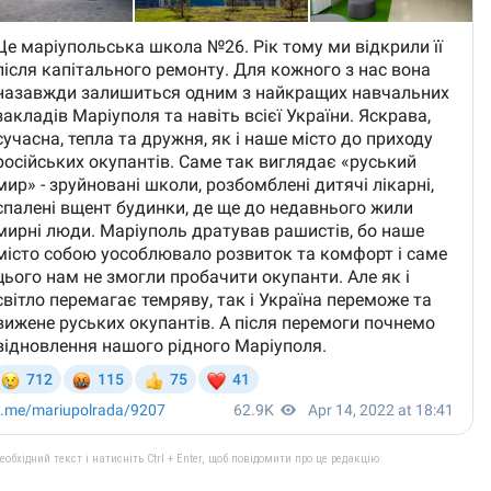
бхідний текст і натисніть Ctrl + Enter, щоб повідомити про це редакцію