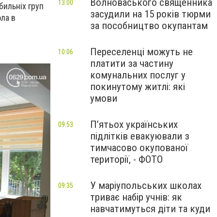
Волноваського священника
13:00
бильніх груп
засудили на 15 років тюрми
ола в
за пособництво окупантам
Переселенці можуть не
10:06
платити за частину
комунальних послуг у
покинутому житлі: які
умови
П’ятьох українських
09:53
підлітків евакуювали з
тимчасово окупованої
території, - ФОТО
У маріупольських школах
09:35
триває набір учнів: як
навчатимуться діти та куди