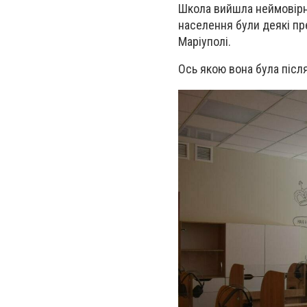
Школа вийшла неймовірно
населення були деякі пр
Маріуполі.
Ось якою вона була післ