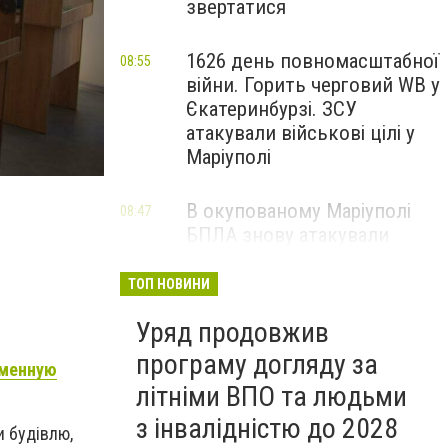
звертатися
1626 день повномасштабної
08:55
війни. Горить черговий WB у
Єкатеринбурзі. ЗСУ
атакували військові цілі у
Маріуполі
В окупованому Маріуполі
08:47
БПЛА знову атакували
енергетичну інфраструктуру,
— ВІДЕО
ТОП НОВИНИ
Уряд продовжив
програму догляду за
еменную
літніми ВПО та людьми
з інвалідністю до 2028
и будівлю,