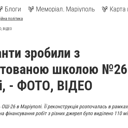
Блоги
Меморіал. Маріуполь
Карта 
ійна політика
О, ВІДЕО
нти зробили з
нтованою школою №26
і, - ФОТО, ВІДЕО
ОШ-26 в Маріуполі. Її реконструкція розпочалась в рамках
на фінансування робіт з різних джерел було виділено 110 м