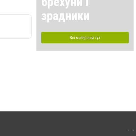
брехуни і
зрадники
Всі матеріали тут