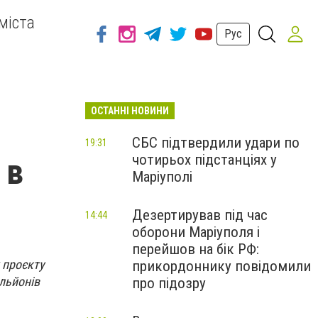
міста
Рус
ОСТАННІ НОВИНИ
СБС підтвердили удари по
19:31
чотирьох підстанціях у
 в
Маріуполі
Дезертирував під час
14:44
оборони Маріуполя і
перейшов на бік РФ:
 проєкту
прикордоннику повідомили
ільйонів
про підозру