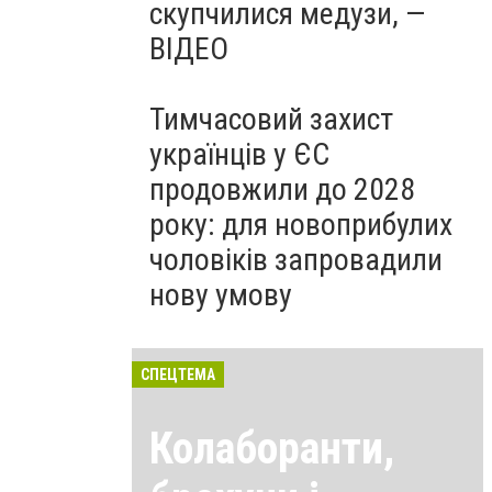
скупчилися медузи, —
ВІДЕО
Тимчасовий захист
українців у ЄС
продовжили до 2028
року: для новоприбулих
чоловіків запровадили
нову умову
СПЕЦТЕМА
Колаборанти,