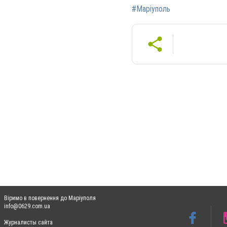
#Маріуполь
Віримо в повернення до Маріуполя
info@0629.com.ua
Журналисты сайта