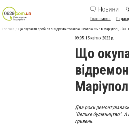
Новини
Голос міста
Редакц
Головна
Що окупанти зробили з відремонтованою школою №26 в Маріуполі, - ФОТ
09:05, 15 квітня 2022 р.
Що окупа
відремо
Маріупол
Два роки ремонтувалась 
"Велике будівництво". А 
гривень.